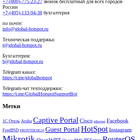
+7-(800)-775-23-27
звонок бесплатный для всех городов
России
+7-(495)-133-94-38
бухгалтерия
по почте:
info@global-hotspot.ru
Техническая поддержка:
t@global-hotspot.ru
Бухгалтерия:
b@global-hotspot.ru
Telegram канал:
https://t.me/globalhotspot
Telegram-чат техподдержки:
https://t.me/GlobalHotspotSupportBot
Метки
Captive Portal
Cisco
Facebook
1С Отель
Aruba
ethernet
HotSpot
Guest Portal
Instagram
FreeBSD
FRONTDESK24
Mikrotik
RouterOS
OpenWRT