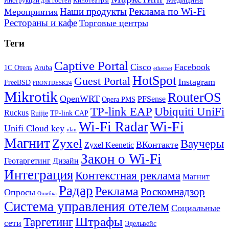
Инструкции для гостей
Кинотеатры
Реклама по Wi-Fi
Наши продукты
Мероприятия
Рестораны и кафе
Торговые центры
Теги
Captive Portal
Cisco
Facebook
1С Отель
Aruba
ethernet
HotSpot
Guest Portal
Instagram
FreeBSD
FRONTDESK24
Mikrotik
RouterOS
OpenWRT
PFSense
Opera PMS
TP-link EAP
Ubiquiti UniFi
Ruckus
Ruijie
TP-link CAP
Wi-Fi
Wi-Fi Radar
Unifi Cloud key
vlan
Магнит
Zyxel
Ваучеры
ВКонтакте
Zyxel Keenetic
Закон о Wi-Fi
Геотаргетинг
Дизайн
Интеграция
Контекстная реклама
Магнит
Радар
Реклама
Роскомнадзор
Опросы
Ошибка
Система управления отелем
Социальные
Штрафы
Таргетинг
сети
Эдельвейс