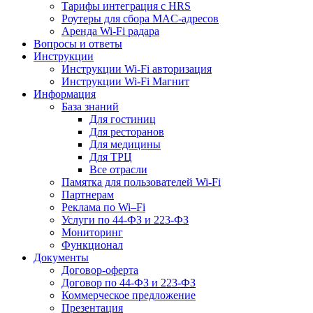
Тарифы интеграция с HRS
Роутеры для сбора MAC-адресов
Аренда Wi-Fi радара
Вопросы и ответы
Инструкции
Инструкции Wi-Fi авторизация
Инструкции Wi-Fi Магнит
Информация
База знаний
Для гостиниц
Для ресторанов
Для медицины
Для ТРЦ
Все отрасли
Памятка для пользователей Wi-Fi
Партнерам
Реклама по Wi–Fi
Услуги по 44-ФЗ и 223-ФЗ
Мониторинг
Функционал
Документы
Договор-оферта
Договор по 44-ФЗ и 223-ФЗ
Коммерческое предложение
Презентация