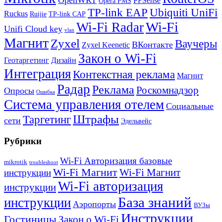
PFSense
Opera PMS
TP-link EAP
Ubiquiti UniFi
Ruckus
Ruijie
TP-link CAP
Wi-Fi
Wi-Fi Radar
Unifi Cloud key
vlan
Магнит
Zyxel
Ваучеры
ВКонтакте
Zyxel Keenetic
Закон о Wi-Fi
Геотаргетинг
Дизайн
Интеграция
Контекстная реклама
Магнит
Радар
Реклама
Роскомнадзор
Опросы
Ошибка
Система управления отелем
Социальные
Штрафы
Таргетинг
сети
Эдельвейс
Рубрики
Wi-Fi Авторизация базовые
mikrotik
troubleshoot
Wi-Fi Магнит
Wi-Fi Магнит
инструкции
Wi-Fi авторизация
инструкции
База знаний
инструкции
Аэропорты
ВУЗы
Инструкции
Гостиницы
Закон о Wi-Fi