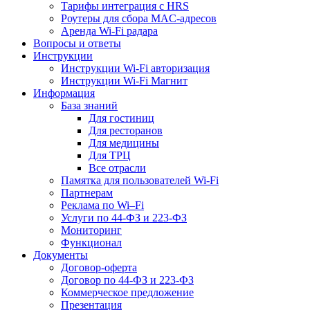
Тарифы интеграция с HRS
Роутеры для сбора MAC-адресов
Аренда Wi-Fi радара
Вопросы и ответы
Инструкции
Инструкции Wi-Fi авторизация
Инструкции Wi-Fi Магнит
Информация
База знаний
Для гостиниц
Для ресторанов
Для медицины
Для ТРЦ
Все отрасли
Памятка для пользователей Wi-Fi
Партнерам
Реклама по Wi–Fi
Услуги по 44-ФЗ и 223-ФЗ
Мониторинг
Функционал
Документы
Договор-оферта
Договор по 44-ФЗ и 223-ФЗ
Коммерческое предложение
Презентация