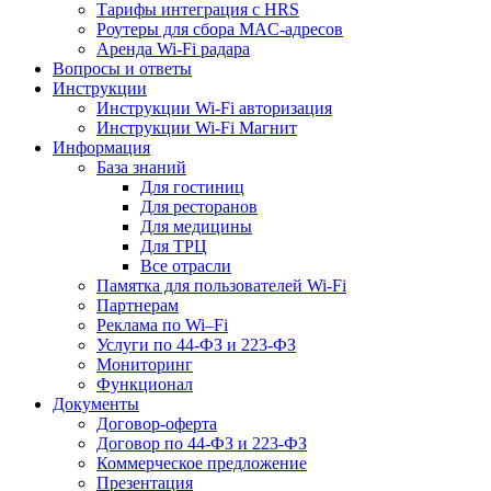
Тарифы интеграция с HRS
Роутеры для сбора MAC-адресов
Аренда Wi-Fi радара
Вопросы и ответы
Инструкции
Инструкции Wi-Fi авторизация
Инструкции Wi-Fi Магнит
Информация
База знаний
Для гостиниц
Для ресторанов
Для медицины
Для ТРЦ
Все отрасли
Памятка для пользователей Wi-Fi
Партнерам
Реклама по Wi–Fi
Услуги по 44-ФЗ и 223-ФЗ
Мониторинг
Функционал
Документы
Договор-оферта
Договор по 44-ФЗ и 223-ФЗ
Коммерческое предложение
Презентация