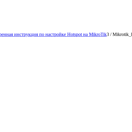
енная инструкция по настройке Hotspot на MikroTik
3
/
Mikrotik_