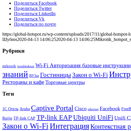
Поделиться Facebook
Поделиться Twitter
Поделиться LinkedIn
Поделиться Vk
Поделиться по почте
https://global-hotspot.ru/wp-content/uploads/2017/11/global-hotspot-l
Шубин
2020-04-13 14:06:25
2020-04-13 14:06:25
Mikrotik_hotspot_
Рубрики
Wi-Fi Авторизация базовые инструкции
mikrotik
troubleshoot
знаний
Инстр
Гостиницы
Закон о Wi-Fi
ВУЗы
Рестораны и кафе
Торговые центры
Теги
Captive Portal
Cisco
Facebook
1С Отель
Aruba
Free
ethernet
TP-link EAP
Ubiquiti UniFi
Unifi C
Ruijie
TP-link CAP
Закон о Wi-Fi
Интеграция
Контекстная 