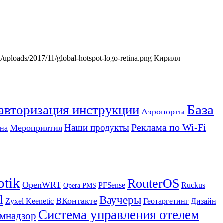
nt/uploads/2017/11/global-hotspot-logo-retina.png
Кирилл
База
 авторизация инструкции
Аэропорты
Реклама по Wi-Fi
Наши продукты
Мероприятия
на
otik
RouterOS
OpenWRT
PFSense
Ruckus
Opera PMS
l
Ваучеры
ВКонтакте
Zyxel Keenetic
Геотаргетинг
Дизайн
Система управления отелем
мнадзор