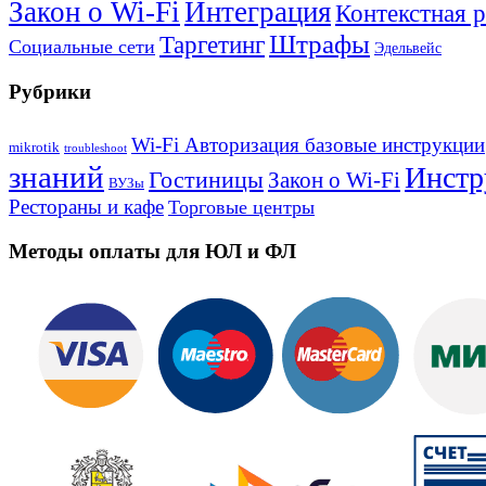
Закон о Wi-Fi
Интеграция
Контекстная 
Штрафы
Таргетинг
Социальные сети
Эдельвейс
Рубрики
Wi-Fi Авторизация базовые инструкции
mikrotik
troubleshoot
знаний
Инстр
Гостиницы
Закон о Wi-Fi
ВУЗы
Рестораны и кафе
Торговые центры
Методы оплаты для ЮЛ и ФЛ