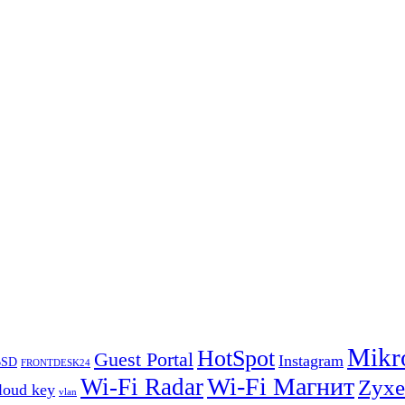
Mikr
HotSpot
Guest Portal
Instagram
BSD
FRONTDESK24
Wi-Fi Магнит
Wi-Fi Radar
Zyxe
loud key
vlan