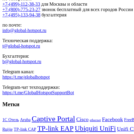
+7-(499)-112-38-33
для Москвы и области
+7-(800)-775-23-27
звонок бесплатный для всех городов России
+7-(495)-133-94-38
бухгалтерия
по почте:
info@global-hotspot.ru
Техническая поддержка:
t@global-hotspot.ru
Бухгалтерия:
b@global-hotspot.ru
Telegram канал:
https://t.me/globalhotspot
Telegram-чат техподдержки:
https://t.me/GlobalHotspotSupportBot
Метки
Captive Portal
Cisco
Facebook
1С Отель
Aruba
Free
ethernet
TP-link EAP
Ubiquiti UniFi
Unifi C
Ruijie
TP-link CAP