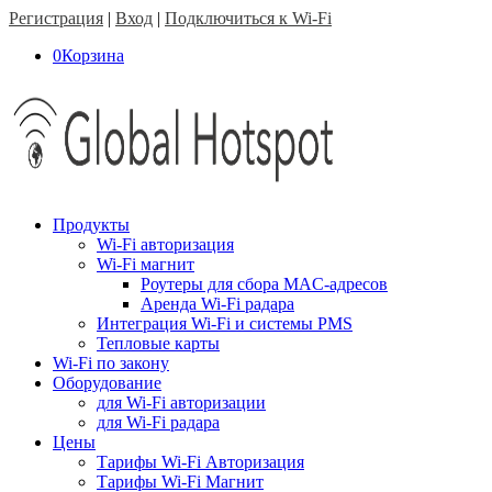
Регистрация
|
Вход
|
Подключиться к Wi-Fi
0
Корзина
Продукты
Wi-Fi авторизация
Wi-Fi магнит
Роутеры для сбора MAC-адресов
Аренда Wi-Fi радара
Интеграция Wi-Fi и системы PMS
Тепловые карты
Wi-Fi по закону
Оборудование
для Wi-Fi авторизации
для Wi-Fi радара
Цены
Тарифы Wi-Fi Авторизация
Тарифы Wi-Fi Магнит