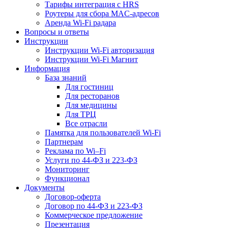
Тарифы интеграция с HRS
Роутеры для сбора MAC-адресов
Аренда Wi-Fi радара
Вопросы и ответы
Инструкции
Инструкции Wi-Fi авторизация
Инструкции Wi-Fi Магнит
Информация
База знаний
Для гостиниц
Для ресторанов
Для медицины
Для ТРЦ
Все отрасли
Памятка для пользователей Wi-Fi
Партнерам
Реклама по Wi–Fi
Услуги по 44-ФЗ и 223-ФЗ
Мониторинг
Функционал
Документы
Договор-оферта
Договор по 44-ФЗ и 223-ФЗ
Коммерческое предложение
Презентация