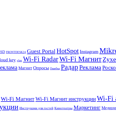
Mikr
HotSpot
Guest Portal
Instagram
BSD
FRONTDESK24
Wi-Fi Магнит
Wi-Fi Radar
Zyxe
loud key
vlan
Радар
Реклама
реклама
Роско
Опросы
Магнит
Ошибка
Wi-Fi
Wi-Fi Магнит
Wi-Fi Магнит инструкции
укции
Маркетинг
Медици
Инструкции для гостей
Кинотеатры