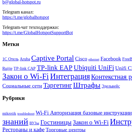
b@global-hotspot.ru
Telegram канал:
https://t.me/globalhotspot
Telegram-чат техподдержки:
https://t.me/GlobalHotspotSupportBot
Метки
Captive Portal
Cisco
Facebook
1С Отель
Aruba
Free
ethernet
TP-link EAP
Ubiquiti UniFi
Unifi C
Ruijie
TP-link CAP
Закон о Wi-Fi
Интеграция
Контекстная 
Штрафы
Таргетинг
Социальные сети
Эдельвейс
Рубрики
Wi-Fi Авторизация базовые инструкции
mikrotik
troubleshoot
знаний
Инстр
Гостиницы
Закон о Wi-Fi
ВУЗы
Рестораны и кафе
Торговые центры