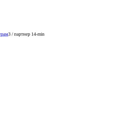
ерам
3
/
партнер 14-min