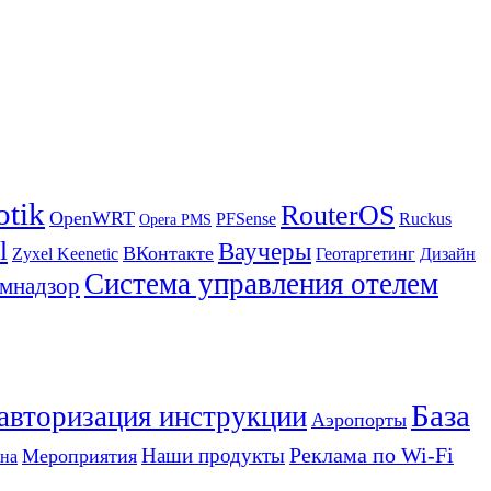
otik
RouterOS
OpenWRT
PFSense
Ruckus
Opera PMS
l
Ваучеры
ВКонтакте
Zyxel Keenetic
Геотаргетинг
Дизайн
Система управления отелем
мнадзор
База
 авторизация инструкции
Аэропорты
Реклама по Wi-Fi
Наши продукты
Мероприятия
на