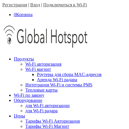
Регистрация
|
Вход
|
Подключиться к Wi-Fi
0
Корзина
Продукты
Wi-Fi авторизация
Wi-Fi магнит
Роутеры для сбора MAC-адресов
Аренда Wi-Fi радара
Интеграция Wi-Fi и системы PMS
Тепловые карты
Wi-Fi по закону
Оборудование
для Wi-Fi авторизации
для Wi-Fi радара
Цены
Тарифы Wi-Fi Авторизация
Тарифы Wi-Fi Магнит