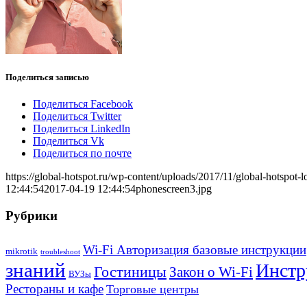
Поделиться записью
Поделиться Facebook
Поделиться Twitter
Поделиться LinkedIn
Поделиться Vk
Поделиться по почте
https://global-hotspot.ru/wp-content/uploads/2017/11/global-hotspot-l
12:44:54
2017-04-19 12:44:54
phonescreen3.jpg
Рубрики
Wi-Fi Авторизация базовые инструкции
mikrotik
troubleshoot
знаний
Инстр
Гостиницы
Закон о Wi-Fi
ВУЗы
Рестораны и кафе
Торговые центры