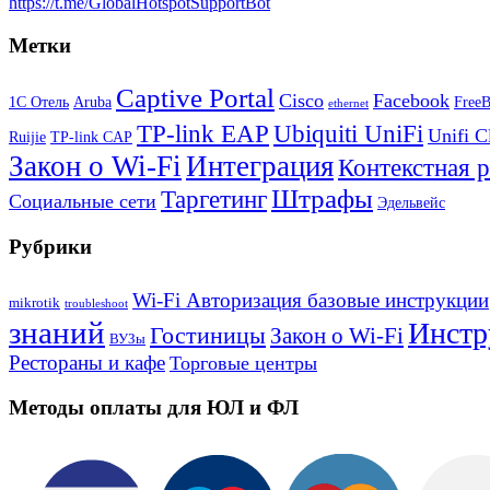
https://t.me/GlobalHotspotSupportBot
Метки
Captive Portal
Cisco
Facebook
1С Отель
Aruba
Free
ethernet
TP-link EAP
Ubiquiti UniFi
Unifi C
Ruijie
TP-link CAP
Закон о Wi-Fi
Интеграция
Контекстная 
Штрафы
Таргетинг
Социальные сети
Эдельвейс
Рубрики
Wi-Fi Авторизация базовые инструкции
mikrotik
troubleshoot
знаний
Инстр
Гостиницы
Закон о Wi-Fi
ВУЗы
Рестораны и кафе
Торговые центры
Методы оплаты для ЮЛ и ФЛ