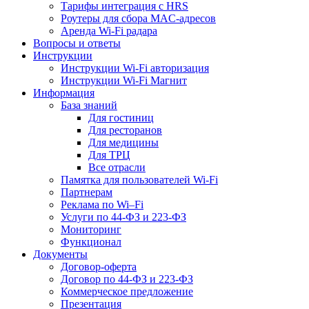
Тарифы интеграция с HRS
Роутеры для сбора MAC-адресов
Аренда Wi-Fi радара
Вопросы и ответы
Инструкции
Инструкции Wi-Fi авторизация
Инструкции Wi-Fi Магнит
Информация
База знаний
Для гостиниц
Для ресторанов
Для медицины
Для ТРЦ
Все отрасли
Памятка для пользователей Wi-Fi
Партнерам
Реклама по Wi–Fi
Услуги по 44-ФЗ и 223-ФЗ
Мониторинг
Функционал
Документы
Договор-оферта
Договор по 44-ФЗ и 223-ФЗ
Коммерческое предложение
Презентация