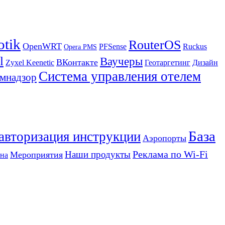
otik
RouterOS
OpenWRT
PFSense
Ruckus
Opera PMS
l
Ваучеры
ВКонтакте
Zyxel Keenetic
Геотаргетинг
Дизайн
Система управления отелем
мнадзор
База
 авторизация инструкции
Аэропорты
Реклама по Wi-Fi
Наши продукты
Мероприятия
на