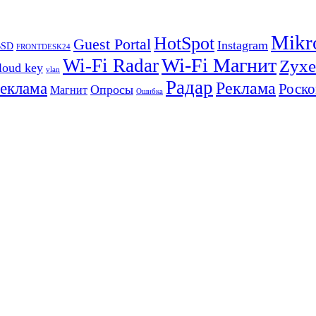
Mikr
HotSpot
Guest Portal
Instagram
BSD
FRONTDESK24
Wi-Fi Магнит
Wi-Fi Radar
Zyxe
loud key
vlan
Радар
Реклама
реклама
Роско
Опросы
Магнит
Ошибка