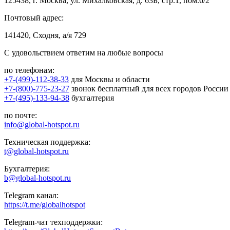
125438, г. Москва, ул. Михалковская, д. 63Б, стр.1, пом.6/2
Почтовый адрес:
141420, Сходня, а/я 729
С удовольствием ответим на любые вопросы
по телефонам:
+7-(499)-112-38-33
для Москвы и области
+7-(800)-775-23-27
звонок бесплатный для всех городов России
+7-(495)-133-94-38
бухгалтерия
по почте:
info@global-hotspot.ru
Техническая поддержка:
t@global-hotspot.ru
Бухгалтерия:
b@global-hotspot.ru
Telegram канал:
https://t.me/globalhotspot
Telegram-чат техподдержки: