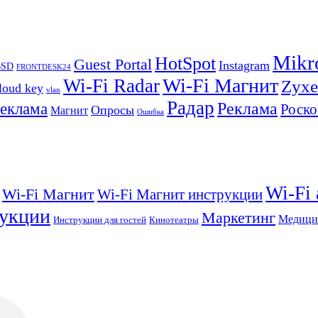
Mikr
HotSpot
Guest Portal
Instagram
BSD
FRONTDESK24
Wi-Fi Магнит
Wi-Fi Radar
Zyxe
loud key
vlan
Радар
Реклама
реклама
Роско
Опросы
Магнит
Ошибка
Wi-Fi
Wi-Fi Магнит
Wi-Fi Магнит инструкции
укции
Маркетинг
Медици
Инструкции для гостей
Кинотеатры