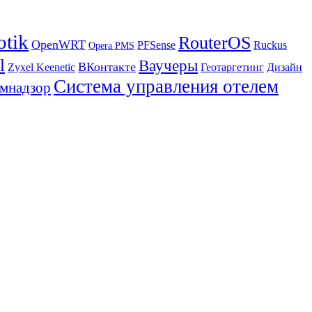
otik
RouterOS
OpenWRT
PFSense
Ruckus
Opera PMS
l
Ваучеры
ВКонтакте
Zyxel Keenetic
Геотаргетинг
Дизайн
Система управления отелем
мнадзор