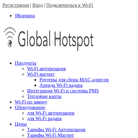
Регистрация
|
Вход
|
Подключиться к Wi-Fi
0
Корзина
Продукты
Wi-Fi авторизация
Wi-Fi магнит
Роутеры для сбора MAC-адресов
Аренда Wi-Fi радара
Интеграция Wi-Fi и системы PMS
Тепловые карты
Wi-Fi по закону
Оборудование
для Wi-Fi авторизации
для Wi-Fi радара
Цены
Тарифы Wi-Fi Авторизация
Тарифы Wi-Fi Магнит