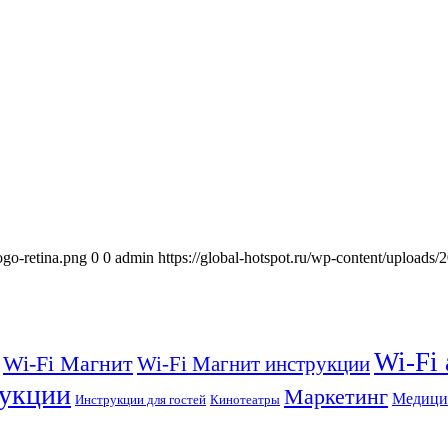
ogo-retina.png
0
0
admin
https://global-hotspot.ru/wp-content/uploads/
Wi-Fi
Wi-Fi Магнит
Wi-Fi Магнит инструкции
укции
Маркетинг
Медици
Инструкции для гостей
Кинотеатры