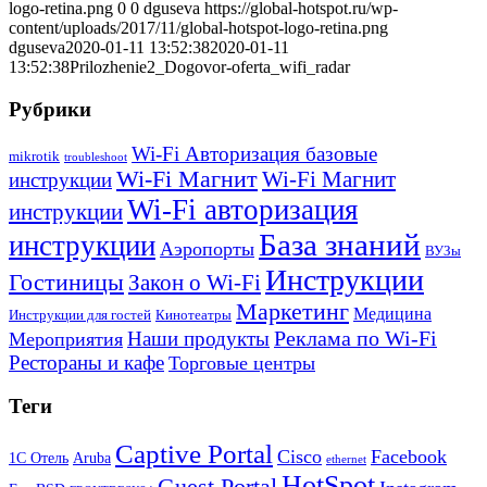
logo-retina.png
0
0
dguseva
https://global-hotspot.ru/wp-
content/uploads/2017/11/global-hotspot-logo-retina.png
dguseva
2020-01-11 13:52:38
2020-01-11
13:52:38
Prilozhenie2_Dogovor-oferta_wifi_radar
Рубрики
Wi-Fi Авторизация базовые
mikrotik
troubleshoot
Wi-Fi Магнит
Wi-Fi Магнит
инструкции
Wi-Fi авторизация
инструкции
База знаний
инструкции
Аэропорты
ВУЗы
Инструкции
Гостиницы
Закон о Wi-Fi
Маркетинг
Медицина
Инструкции для гостей
Кинотеатры
Реклама по Wi-Fi
Наши продукты
Мероприятия
Рестораны и кафе
Торговые центры
Теги
Captive Portal
Cisco
Facebook
1С Отель
Aruba
ethernet
HotSpot