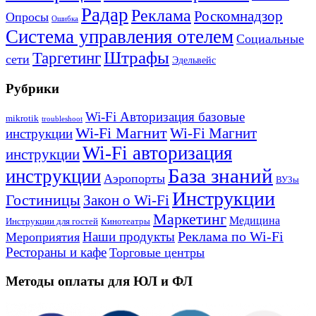
Радар
Реклама
Роскомнадзор
Опросы
Ошибка
Система управления отелем
Социальные
Штрафы
Таргетинг
сети
Эдельвейс
Рубрики
Wi-Fi Авторизация базовые
mikrotik
troubleshoot
Wi-Fi Магнит
Wi-Fi Магнит
инструкции
Wi-Fi авторизация
инструкции
База знаний
инструкции
Аэропорты
ВУЗы
Инструкции
Гостиницы
Закон о Wi-Fi
Маркетинг
Медицина
Инструкции для гостей
Кинотеатры
Реклама по Wi-Fi
Наши продукты
Мероприятия
Рестораны и кафе
Торговые центры
Методы оплаты для ЮЛ и ФЛ