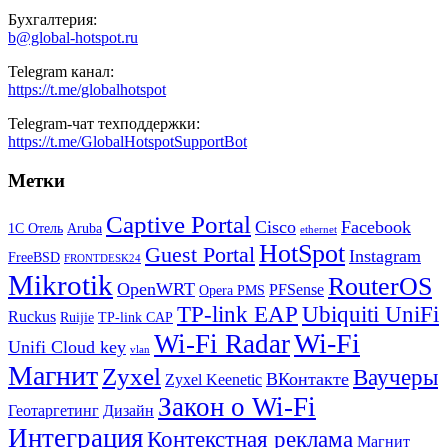
Бухгалтерия:
b@global-hotspot.ru
Telegram канал:
https://t.me/globalhotspot
Telegram-чат техподдержки:
https://t.me/GlobalHotspotSupportBot
Метки
Captive Portal
Cisco
Facebook
1С Отель
Aruba
ethernet
HotSpot
Guest Portal
Instagram
FreeBSD
FRONTDESK24
Mikrotik
RouterOS
OpenWRT
PFSense
Opera PMS
TP-link EAP
Ubiquiti UniFi
Ruckus
Ruijie
TP-link CAP
Wi-Fi
Wi-Fi Radar
Unifi Cloud key
vlan
Магнит
Zyxel
Ваучеры
ВКонтакте
Zyxel Keenetic
Закон о Wi-Fi
Геотаргетинг
Дизайн
Интеграция
Контекстная реклама
Магнит