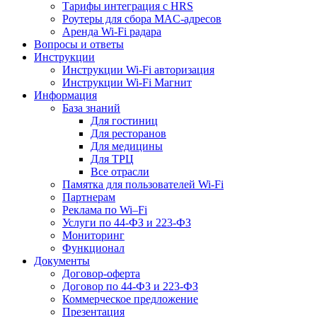
Тарифы интеграция с HRS
Роутеры для сбора MAC-адресов
Аренда Wi-Fi радара
Вопросы и ответы
Инструкции
Инструкции Wi-Fi авторизация
Инструкции Wi-Fi Магнит
Информация
База знаний
Для гостиниц
Для ресторанов
Для медицины
Для ТРЦ
Все отрасли
Памятка для пользователей Wi-Fi
Партнерам
Реклама по Wi–Fi
Услуги по 44-ФЗ и 223-ФЗ
Мониторинг
Функционал
Документы
Договор-оферта
Договор по 44-ФЗ и 223-ФЗ
Коммерческое предложение
Презентация