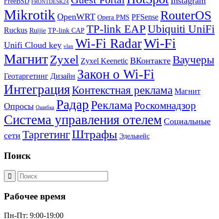
Guest Portal
Instagram
FreeBSD
FRONTDESK24
Mikrotik
RouterOS
OpenWRT
PFSense
Opera PMS
TP-link EAP
Ubiquiti UniFi
Ruckus
Ruijie
TP-link CAP
Wi-Fi
Wi-Fi Radar
Unifi Cloud key
vlan
Магнит
Zyxel
Ваучеры
ВКонтакте
Zyxel Keenetic
Закон о Wi-Fi
Геотаргетинг
Дизайн
Интеграция
Контекстная реклама
Магнит
Радар
Реклама
Роскомнадзор
Опросы
Ошибка
Система управления отелем
Социальные
Штрафы
Таргетинг
сети
Эдельвейс
Поиск
Рабочее время
Пн-Пт: 9:00-19:00