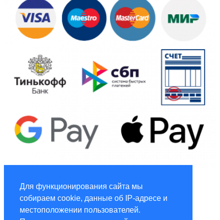
Global Marketing
Для функционирования сайта мы
собираем cookie, данные об IP-адресе и
Услуги по маркетингу и рекламе global-adv.ru
местоположении пользователей.
®Global Hotspot © Копирайт - ООО «ГФГ», 2016-2024.