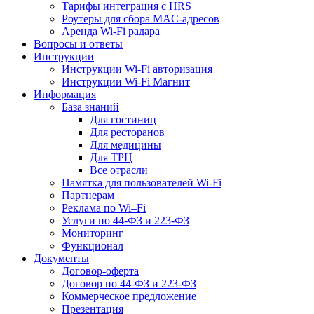
Тарифы интеграция с HRS
Роутеры для сбора MAC-адресов
Аренда Wi-Fi радара
Вопросы и ответы
Инструкции
Инструкции Wi-Fi авторизация
Инструкции Wi-Fi Магнит
Информация
База знаний
Для гостиниц
Для ресторанов
Для медицины
Для ТРЦ
Все отрасли
Памятка для пользователей Wi-Fi
Партнерам
Реклама по Wi–Fi
Услуги по 44-ФЗ и 223-ФЗ
Мониторинг
Функционал
Документы
Договор-оферта
Договор по 44-ФЗ и 223-ФЗ
Коммерческое предложение
Презентация