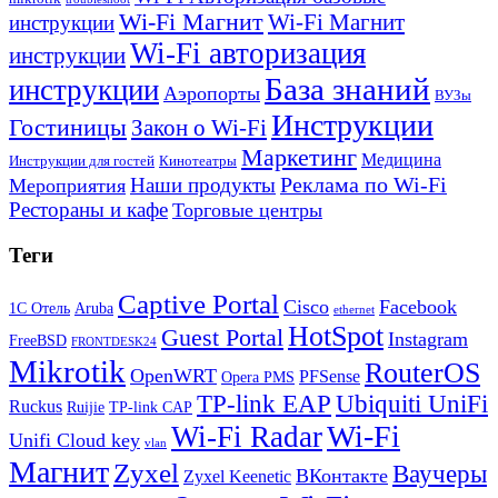
Wi-Fi Магнит
Wi-Fi Магнит
инструкции
Wi-Fi авторизация
инструкции
База знаний
инструкции
Аэропорты
ВУЗы
Инструкции
Гостиницы
Закон о Wi-Fi
Маркетинг
Медицина
Инструкции для гостей
Кинотеатры
Реклама по Wi-Fi
Наши продукты
Мероприятия
Рестораны и кафе
Торговые центры
Теги
Captive Portal
Cisco
Facebook
1С Отель
Aruba
ethernet
HotSpot
Guest Portal
Instagram
FreeBSD
FRONTDESK24
Mikrotik
RouterOS
OpenWRT
PFSense
Opera PMS
TP-link EAP
Ubiquiti UniFi
Ruckus
Ruijie
TP-link CAP
Wi-Fi
Wi-Fi Radar
Unifi Cloud key
vlan
Магнит
Zyxel
Ваучеры
ВКонтакте
Zyxel Keenetic