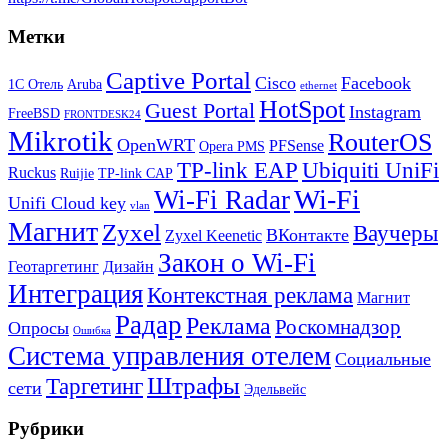
Метки
Captive Portal
Cisco
Facebook
1С Отель
Aruba
ethernet
HotSpot
Guest Portal
Instagram
FreeBSD
FRONTDESK24
Mikrotik
RouterOS
OpenWRT
PFSense
Opera PMS
TP-link EAP
Ubiquiti UniFi
Ruckus
Ruijie
TP-link CAP
Wi-Fi
Wi-Fi Radar
Unifi Cloud key
vlan
Магнит
Zyxel
Ваучеры
ВКонтакте
Zyxel Keenetic
Закон о Wi-Fi
Геотаргетинг
Дизайн
Интеграция
Контекстная реклама
Магнит
Радар
Реклама
Роскомнадзор
Опросы
Ошибка
Система управления отелем
Социальные
Штрафы
Таргетинг
сети
Эдельвейс
Рубрики