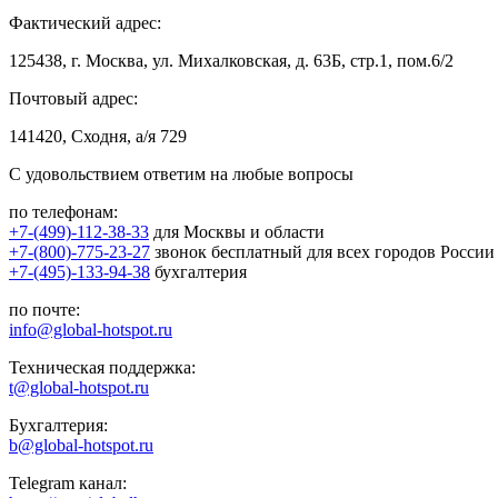
Фактический адрес:
125438, г. Москва, ул. Михалковская, д. 63Б, стр.1, пом.6/2
Почтовый адрес:
141420, Сходня, а/я 729
С удовольствием ответим на любые вопросы
по телефонам:
+7-(499)-112-38-33
для Москвы и области
+7-(800)-775-23-27
звонок бесплатный для всех городов России
+7-(495)-133-94-38
бухгалтерия
по почте:
info@global-hotspot.ru
Техническая поддержка:
t@global-hotspot.ru
Бухгалтерия:
b@global-hotspot.ru
Telegram канал: