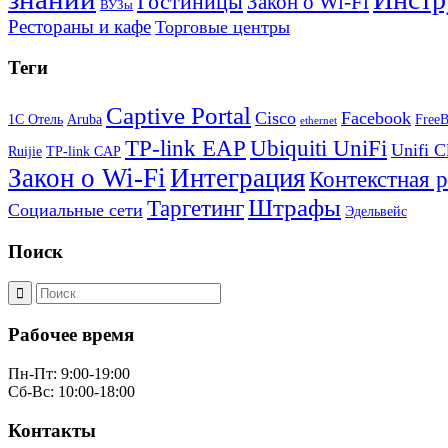
Гостиницы
Закон о Wi-Fi
ВУЗы
Рестораны и кафе
Торговые центры
Теги
Captive Portal
Cisco
Facebook
1С Отель
Aruba
Free
ethernet
TP-link EAP
Ubiquiti UniFi
Unifi C
Ruijie
TP-link CAP
Закон о Wi-Fi
Интеграция
Контекстная 
Штрафы
Таргетинг
Социальные сети
Эдельвейс
Поиск
Рабочее время
Пн-Пт: 9:00-19:00
Сб-Вс: 10:00-18:00
Контакты