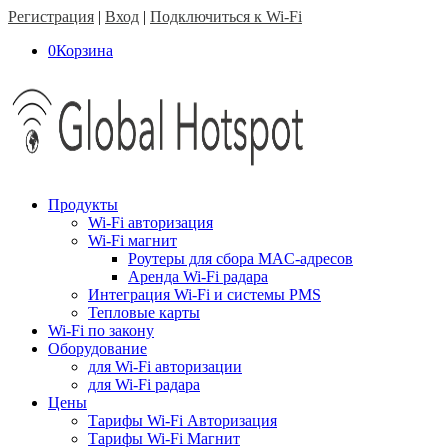
Регистрация
|
Вход
|
Подключиться к Wi-Fi
0
Корзина
Продукты
Wi-Fi авторизация
Wi-Fi магнит
Роутеры для сбора MAC-адресов
Аренда Wi-Fi радара
Интеграция Wi-Fi и системы PMS
Тепловые карты
Wi-Fi по закону
Оборудование
для Wi-Fi авторизации
для Wi-Fi радара
Цены
Тарифы Wi-Fi Авторизация
Тарифы Wi-Fi Магнит