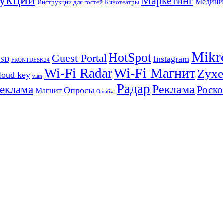
Маркетинг
Медици
Инструкции для гостей
Кинотеатры
Mikr
HotSpot
Guest Portal
Instagram
BSD
FRONTDESK24
Wi-Fi Магнит
Wi-Fi Radar
Zyxe
loud key
vlan
Радар
Реклама
реклама
Роско
Опросы
Магнит
Ошибка