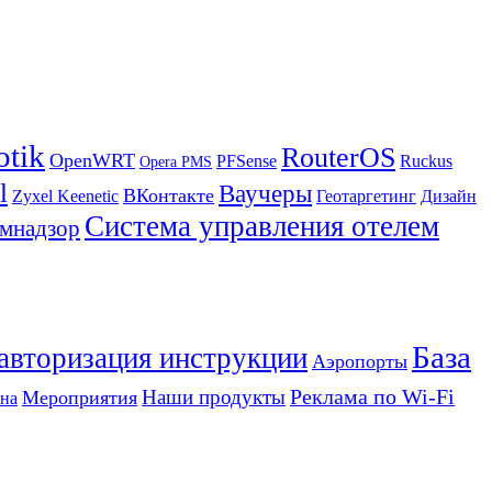
otik
RouterOS
OpenWRT
PFSense
Ruckus
Opera PMS
l
Ваучеры
ВКонтакте
Zyxel Keenetic
Геотаргетинг
Дизайн
Система управления отелем
мнадзор
База
 авторизация инструкции
Аэропорты
Реклама по Wi-Fi
Наши продукты
Мероприятия
на