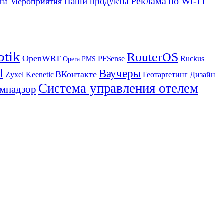
Реклама по Wi-Fi
Наши продукты
Мероприятия
на
otik
RouterOS
OpenWRT
PFSense
Ruckus
Opera PMS
l
Ваучеры
ВКонтакте
Zyxel Keenetic
Геотаргетинг
Дизайн
Система управления отелем
мнадзор