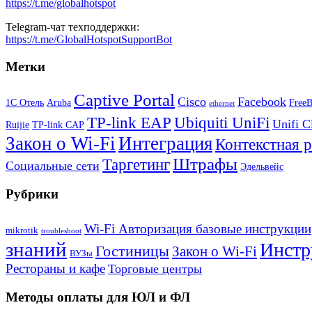
https://t.me/globalhotspot
Telegram-чат техподдержки:
https://t.me/GlobalHotspotSupportBot
Метки
Captive Portal
Cisco
Facebook
1С Отель
Aruba
Free
ethernet
TP-link EAP
Ubiquiti UniFi
Unifi C
Ruijie
TP-link CAP
Закон о Wi-Fi
Интеграция
Контекстная 
Штрафы
Таргетинг
Социальные сети
Эдельвейс
Рубрики
Wi-Fi Авторизация базовые инструкции
mikrotik
troubleshoot
знаний
Инстр
Гостиницы
Закон о Wi-Fi
ВУЗы
Рестораны и кафе
Торговые центры
Методы оплаты для ЮЛ и ФЛ