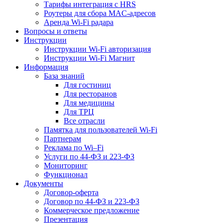
Тарифы интеграция с HRS
Роутеры для сбора MAC-адресов
Аренда Wi-Fi радара
Вопросы и ответы
Инструкции
Инструкции Wi-Fi авторизация
Инструкции Wi-Fi Магнит
Информация
База знаний
Для гостиниц
Для ресторанов
Для медицины
Для ТРЦ
Все отрасли
Памятка для пользователей Wi-Fi
Партнерам
Реклама по Wi–Fi
Услуги по 44-ФЗ и 223-ФЗ
Мониторинг
Функционал
Документы
Договор-оферта
Договор по 44-ФЗ и 223-ФЗ
Коммерческое предложение
Презентация