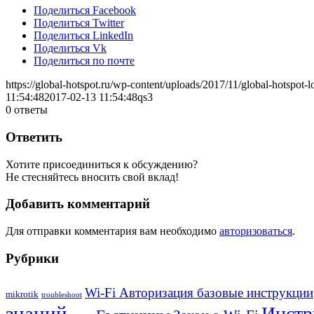
Поделиться Facebook
Поделиться Twitter
Поделиться LinkedIn
Поделиться Vk
Поделиться по почте
https://global-hotspot.ru/wp-content/uploads/2017/11/global-hotspot-l
11:54:48
2017-02-13 11:54:48
qs3
0
ответы
Ответить
Хотите присоединиться к обсуждению?
Не стесняйтесь вносить свой вклад!
Добавить комментарий
Для отправки комментария вам необходимо
авторизоваться
.
Рубрики
Wi-Fi Авторизация базовые инструкции
mikrotik
troubleshoot
знаний
Инстр