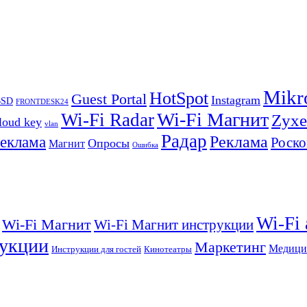
Mikr
HotSpot
Guest Portal
Instagram
BSD
FRONTDESK24
Wi-Fi Магнит
Wi-Fi Radar
Zyxe
loud key
vlan
Радар
Реклама
реклама
Роско
Опросы
Магнит
Ошибка
Wi-Fi
Wi-Fi Магнит
Wi-Fi Магнит инструкции
укции
Маркетинг
Медици
Инструкции для гостей
Кинотеатры