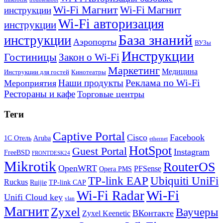
Wi-Fi Магнит
Wi-Fi Магнит
инструкции
Wi-Fi авторизация
инструкции
База знаний
инструкции
Аэропорты
ВУЗы
Инструкции
Гостиницы
Закон о Wi-Fi
Маркетинг
Медицина
Инструкции для гостей
Кинотеатры
Реклама по Wi-Fi
Наши продукты
Мероприятия
Рестораны и кафе
Торговые центры
Теги
Captive Portal
Cisco
Facebook
1С Отель
Aruba
ethernet
HotSpot
Guest Portal
Instagram
FreeBSD
FRONTDESK24
Mikrotik
RouterOS
OpenWRT
PFSense
Opera PMS
TP-link EAP
Ubiquiti UniFi
Ruckus
Ruijie
TP-link CAP
Wi-Fi
Wi-Fi Radar
Unifi Cloud key
vlan
Магнит
Zyxel
Ваучеры
ВКонтакте
Zyxel Keenetic