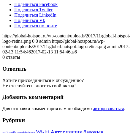
Поделиться Facebook
Поделиться Twitter
Поделиться LinkedIn
Поделиться Vk
Поделиться по почте
https://global-hotspot.ru/wp-content/uploads/2017/11/global-hotspot-
logo-retina.png
0
0
admin
https://global-hotspot.ru/wp-
content/uploads/2017/11/global-hotspot-logo-retina.png
admin
2017-
02-13 11:54:46
2017-02-13 11:54:46
qs6
0
ответы
Ответить
Хотите присоединиться к обсуждению?
Не стесняйтесь вносить свой вклад!
Добавить комментарий
Для отправки комментария вам необходимо
авторизоваться
.
Рубрики
Wi-Fi Авторизация базовые
mikrotik
troubleshoot