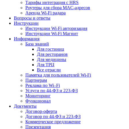
Тарифы интеграция с HRS
Роутеры для сбора MAC-адресов
Аренда Wi-Fi радара
Вопросы и ответы
Инструкции
Инструкции Wi-Fi авторизация
Инструкции Wi-Fi Магнит
Информация
База знаний
Для гостиниц
Для ресторанов
Для медицины
Для ТРЦ
Все отрасли
Памятка для пользователей Wi-Fi
Партнерам
Реклама по Wi–Fi
Услуги по 44-ФЗ и 223-ФЗ
Мониторинг
Функционал
Документы
Договор-оферта
Договор по 44-ФЗ и 223-ФЗ
Коммерческое предложение
Презентация