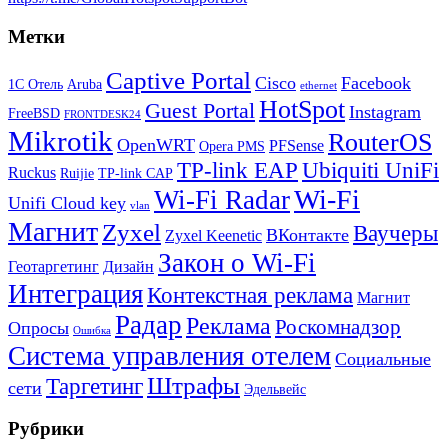
Метки
Captive Portal
Cisco
Facebook
1С Отель
Aruba
ethernet
HotSpot
Guest Portal
Instagram
FreeBSD
FRONTDESK24
Mikrotik
RouterOS
OpenWRT
PFSense
Opera PMS
TP-link EAP
Ubiquiti UniFi
Ruckus
Ruijie
TP-link CAP
Wi-Fi
Wi-Fi Radar
Unifi Cloud key
vlan
Магнит
Zyxel
Ваучеры
ВКонтакте
Zyxel Keenetic
Закон о Wi-Fi
Геотаргетинг
Дизайн
Интеграция
Контекстная реклама
Магнит
Радар
Реклама
Роскомнадзор
Опросы
Ошибка
Система управления отелем
Социальные
Штрафы
Таргетинг
сети
Эдельвейс
Рубрики