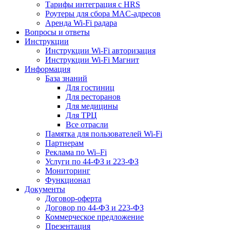
Тарифы интеграция с HRS
Роутеры для сбора MAC-адресов
Аренда Wi-Fi радара
Вопросы и ответы
Инструкции
Инструкции Wi-Fi авторизация
Инструкции Wi-Fi Магнит
Информация
База знаний
Для гостиниц
Для ресторанов
Для медицины
Для ТРЦ
Все отрасли
Памятка для пользователей Wi-Fi
Партнерам
Реклама по Wi–Fi
Услуги по 44-ФЗ и 223-ФЗ
Мониторинг
Функционал
Документы
Договор-оферта
Договор по 44-ФЗ и 223-ФЗ
Коммерческое предложение
Презентация