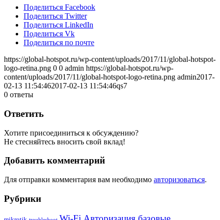
Поделиться Facebook
Поделиться Twitter
Поделиться LinkedIn
Поделиться Vk
Поделиться по почте
https://global-hotspot.ru/wp-content/uploads/2017/11/global-hotspot-
logo-retina.png
0
0
admin
https://global-hotspot.ru/wp-
content/uploads/2017/11/global-hotspot-logo-retina.png
admin
2017-
02-13 11:54:46
2017-02-13 11:54:46
qs7
0
ответы
Ответить
Хотите присоединиться к обсуждению?
Не стесняйтесь вносить свой вклад!
Добавить комментарий
Для отправки комментария вам необходимо
авторизоваться
.
Рубрики
Wi-Fi Авторизация базовые
mikrotik
troubleshoot