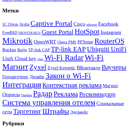
Метки
Captive Portal
Cisco
Facebook
1С Отель
Aruba
ethernet
HotSpot
Guest Portal
Instagram
FreeBSD
FRONTDESK24
Mikrotik
RouterOS
OpenWRT
PFSense
Opera PMS
TP-link EAP
Ubiquiti UniFi
Ruckus
Ruijie
TP-link CAP
Wi-Fi
Wi-Fi Radar
Unifi Cloud key
vlan
Магнит
Zyxel
Ваучеры
ВКонтакте
Zyxel Keenetic
Закон о Wi-Fi
Геотаргетинг
Дизайн
Интеграция
Контекстная реклама
Магнит
Радар
Реклама
Роскомнадзор
Опросы
Ошибка
Система управления отелем
Социальные
Штрафы
Таргетинг
сети
Эдельвейс
Рубрики