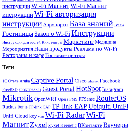
Wi-Fi Магнит
Wi-Fi Магнит
инструкции
Wi-Fi авторизация
инструкции
База знаний
инструкции
Аэропорты
ВУЗы
Инструкции
Гостиницы
Закон о Wi-Fi
Маркетинг
Медицина
Инструкции для гостей
Кинотеатры
Реклама по Wi-Fi
Наши продукты
Мероприятия
Рестораны и кафе
Торговые центры
Теги
Captive Portal
Cisco
Facebook
1С Отель
Aruba
ethernet
HotSpot
Guest Portal
Instagram
FreeBSD
FRONTDESK24
Mikrotik
RouterOS
OpenWRT
PFSense
Opera PMS
TP-link EAP
Ubiquiti UniFi
Ruckus
Ruijie
TP-link CAP
Wi-Fi
Wi-Fi Radar
Unifi Cloud key
vlan
Магнит
Zyxel
Ваучеры
ВКонтакте
Zyxel Keenetic