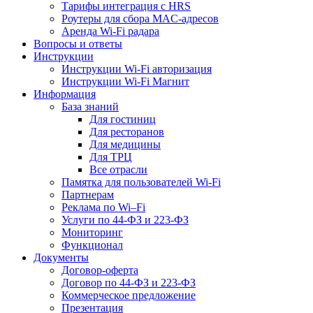
Тарифы интеграция с HRS
Роутеры для сбора MAC-адресов
Аренда Wi-Fi радара
Вопросы и ответы
Инструкции
Инструкции Wi-Fi авторизация
Инструкции Wi-Fi Магнит
Информация
База знаний
Для гостиниц
Для ресторанов
Для медицины
Для ТРЦ
Все отрасли
Памятка для пользователей Wi-Fi
Партнерам
Реклама по Wi–Fi
Услуги по 44-ФЗ и 223-ФЗ
Мониторинг
Функционал
Документы
Договор-оферта
Договор по 44-ФЗ и 223-ФЗ
Коммерческое предложение
Презентация