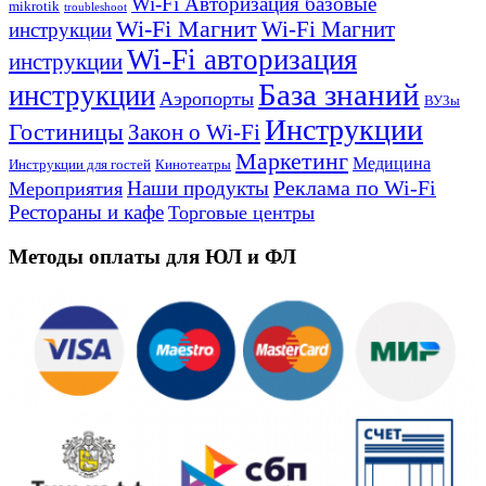
Wi-Fi Авторизация базовые
mikrotik
troubleshoot
Wi-Fi Магнит
Wi-Fi Магнит
инструкции
Wi-Fi авторизация
инструкции
База знаний
инструкции
Аэропорты
ВУЗы
Инструкции
Гостиницы
Закон о Wi-Fi
Маркетинг
Медицина
Инструкции для гостей
Кинотеатры
Реклама по Wi-Fi
Наши продукты
Мероприятия
Рестораны и кафе
Торговые центры
Методы оплаты для ЮЛ и ФЛ