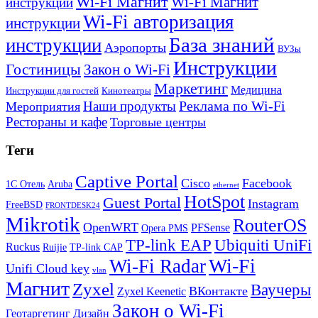
Wi-Fi Магнит
Wi-Fi Магнит
инструкции
Wi-Fi авторизация
инструкции
База знаний
инструкции
Аэропорты
ВУЗы
Инструкции
Гостиницы
Закон о Wi-Fi
Маркетинг
Медицина
Инструкции для гостей
Кинотеатры
Реклама по Wi-Fi
Наши продукты
Мероприятия
Рестораны и кафе
Торговые центры
Теги
Captive Portal
Cisco
Facebook
1С Отель
Aruba
ethernet
HotSpot
Guest Portal
Instagram
FreeBSD
FRONTDESK24
Mikrotik
RouterOS
OpenWRT
PFSense
Opera PMS
TP-link EAP
Ubiquiti UniFi
Ruckus
Ruijie
TP-link CAP
Wi-Fi
Wi-Fi Radar
Unifi Cloud key
vlan
Магнит
Zyxel
Ваучеры
ВКонтакте
Zyxel Keenetic
Закон о Wi-Fi
Геотаргетинг
Дизайн