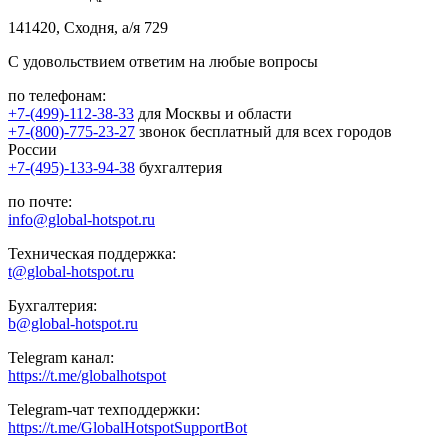
141420, Сходня, а/я 729
С удовольствием ответим на любые вопросы
по телефонам:
+7-(499)-112-38-33
для Москвы и области
+7-(800)-775-23-27
звонок бесплатный для всех городов
России
+7-(495)-133-94-38
бухгалтерия
по почте:
info@global-hotspot.ru
Техническая поддержка:
t@global-hotspot.ru
Бухгалтерия:
b@global-hotspot.ru
Telegram канал:
https://t.me/globalhotspot
Telegram-чат техподдержки:
https://t.me/GlobalHotspotSupportBot