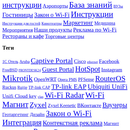
База знаний
инструкции
Аэропорты
ВУЗы
Инструкции
Гостиницы
Закон о Wi-Fi
Маркетинг
Медицина
Инструкции для гостей
Кинотеатры
Реклама по Wi-Fi
Наши продукты
Мероприятия
Рестораны и кафе
Торговые центры
Теги
Captive Portal
Cisco
Facebook
1С Отель
Aruba
ethernet
HotSpot
Guest Portal
Instagram
FreeBSD
FRONTDESK24
Mikrotik
RouterOS
OpenWRT
PFSense
Opera PMS
TP-link EAP
Ubiquiti UniFi
Ruckus
Ruijie
TP-link CAP
Wi-Fi
Wi-Fi Radar
Unifi Cloud key
vlan
Магнит
Zyxel
Ваучеры
ВКонтакте
Zyxel Keenetic
Закон о Wi-Fi
Геотаргетинг
Дизайн
Интеграция
Контекстная реклама
Магнит