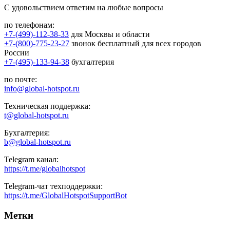
С удовольствием ответим на любые вопросы
по телефонам:
+7-(499)-112-38-33
для Москвы и области
+7-(800)-775-23-27
звонок бесплатный для всех городов
России
+7-(495)-133-94-38
бухгалтерия
по почте:
info@global-hotspot.ru
Техническая поддержка:
t@global-hotspot.ru
Бухгалтерия:
b@global-hotspot.ru
Telegram канал:
https://t.me/globalhotspot
Telegram-чат техподдержки:
https://t.me/GlobalHotspotSupportBot
Метки