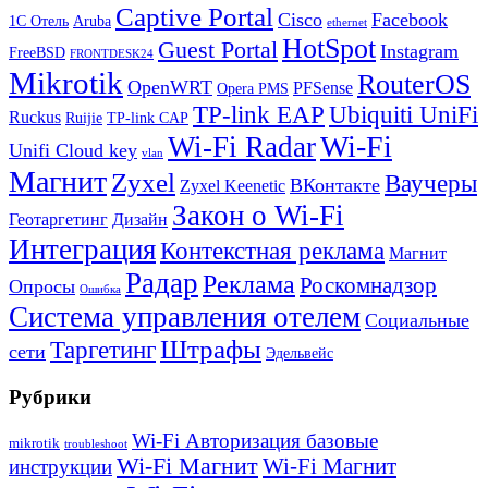
Captive Portal
Cisco
Facebook
1С Отель
Aruba
ethernet
HotSpot
Guest Portal
Instagram
FreeBSD
FRONTDESK24
Mikrotik
RouterOS
OpenWRT
PFSense
Opera PMS
TP-link EAP
Ubiquiti UniFi
Ruckus
Ruijie
TP-link CAP
Wi-Fi
Wi-Fi Radar
Unifi Cloud key
vlan
Магнит
Zyxel
Ваучеры
ВКонтакте
Zyxel Keenetic
Закон о Wi-Fi
Геотаргетинг
Дизайн
Интеграция
Контекстная реклама
Магнит
Радар
Реклама
Роскомнадзор
Опросы
Ошибка
Система управления отелем
Социальные
Штрафы
Таргетинг
сети
Эдельвейс
Рубрики
Wi-Fi Авторизация базовые
mikrotik
troubleshoot
Wi-Fi Магнит
Wi-Fi Магнит
инструкции