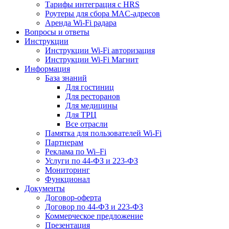
Тарифы интеграция с HRS
Роутеры для сбора MAC-адресов
Аренда Wi-Fi радара
Вопросы и ответы
Инструкции
Инструкции Wi-Fi авторизация
Инструкции Wi-Fi Магнит
Информация
База знаний
Для гостиниц
Для ресторанов
Для медицины
Для ТРЦ
Все отрасли
Памятка для пользователей Wi-Fi
Партнерам
Реклама по Wi–Fi
Услуги по 44-ФЗ и 223-ФЗ
Мониторинг
Функционал
Документы
Договор-оферта
Договор по 44-ФЗ и 223-ФЗ
Коммерческое предложение
Презентация