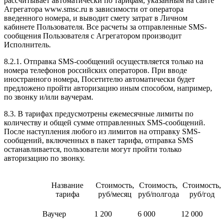
рассчитывает автоматически по тарифам, указанным на сайте
Агрегатора www.smsc.ru в зависимости от оператора
введенного номера, и выводит смету затрат в Личном
кабинете Пользователя. Все расчеты за отправленные SMS-
сообщения Пользователя с Агрегатором производит
Исполнитель.
8.2.1. Отправка SMS-сообщений осуществляется только на
номера телефонов российских операторов. При вводе
иностранного номера, Посетителю автоматически будет
предложено пройти авторизацию иным способом, например,
по звонку и/или ваучерам.
8.3. В тарифах предусмотрены ежемесячные лимиты по
количеству и общей сумме отправленных SMS-сообщений.
После наступления любого из лимитов на отправку SMS-
сообщений, включенных в пакет тарифа, отправка SMS
останавливается, пользователи могут пройти только
авторизацию по звонку.
Название
Стоимость,
Стоимость,
Стоимость,
тарифа
руб/месяц
руб/полгода
руб/год
Ваучер
1 200
6 000
12 000