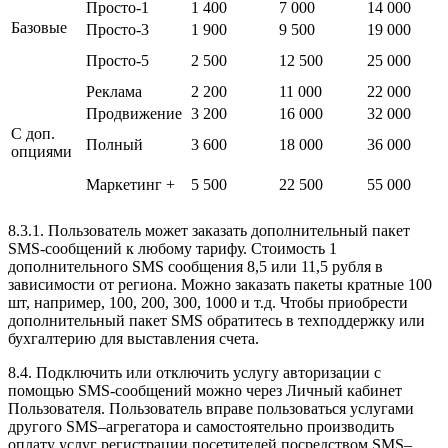
Просто-1
1 400
7 000
14 000
Базовые
Просто-3
1 900
9 500
19 000
Просто-5
2 500
12 500
25 000
Реклама
2 200
11 000
22 000
Продвижение
3 200
16 000
32 000
С доп.
Полный
3 600
18 000
36 000
опциями
Маркетинг +
5 500
22 500
55 000
8.3.1. Пользователь может заказать дополнительный пакет
SMS-сообщений к любому тарифу. Стоимость 1
дополнительного SMS сообщения 8,5 или 11,5 рубля в
зависимости от региона. Можно заказать пакеты кратные 100
шт, например, 100, 200, 300, 1000 и т.д. Чтобы приобрести
дополнительный пакет SMS обратитесь в техподдержку или
бухгалтерию для выставления счета.
8.4. Подключить или отключить услугу авторизации с
помощью SMS-сообщений можно через Личный кабинет
Пользователя. Пользователь вправе пользоваться услугами
другого SMS–агрегатора и самостоятельно производить
оплату услуг регистрации посетителей посредством SMS–