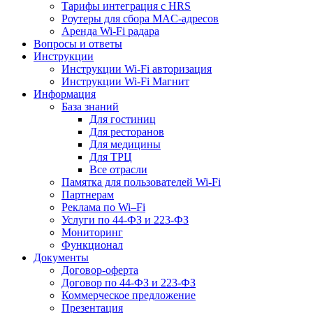
Тарифы интеграция с HRS
Роутеры для сбора MAC-адресов
Аренда Wi-Fi радара
Вопросы и ответы
Инструкции
Инструкции Wi-Fi авторизация
Инструкции Wi-Fi Магнит
Информация
База знаний
Для гостиниц
Для ресторанов
Для медицины
Для ТРЦ
Все отрасли
Памятка для пользователей Wi-Fi
Партнерам
Реклама по Wi–Fi
Услуги по 44-ФЗ и 223-ФЗ
Мониторинг
Функционал
Документы
Договор-оферта
Договор по 44-ФЗ и 223-ФЗ
Коммерческое предложение
Презентация