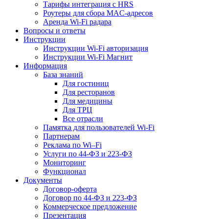
Тарифы интеграция с HRS
Роутеры для сбора MAC-адресов
Аренда Wi-Fi радара
Вопросы и ответы
Инструкции
Инструкции Wi-Fi авторизация
Инструкции Wi-Fi Магнит
Информация
База знаний
Для гостиниц
Для ресторанов
Для медицины
Для ТРЦ
Все отрасли
Памятка для пользователей Wi-Fi
Партнерам
Реклама по Wi–Fi
Услуги по 44-ФЗ и 223-ФЗ
Мониторинг
Функционал
Документы
Договор-оферта
Договор по 44-ФЗ и 223-ФЗ
Коммерческое предложение
Презентация