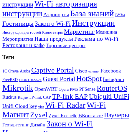
Wi-Fi авторизация
инструкции
База знаний
инструкции
Аэропорты
ВУЗы
Инструкции
Гостиницы
Закон о Wi-Fi
Маркетинг
Медицина
Инструкции для гостей
Кинотеатры
Реклама по Wi-Fi
Наши продукты
Мероприятия
Рестораны и кафе
Торговые центры
Теги
Captive Portal
Cisco
Facebook
1С Отель
Aruba
ethernet
HotSpot
Guest Portal
Instagram
FreeBSD
FRONTDESK24
Mikrotik
RouterOS
OpenWRT
PFSense
Opera PMS
TP-link EAP
Ubiquiti UniFi
Ruckus
Ruijie
TP-link CAP
Wi-Fi
Wi-Fi Radar
Unifi Cloud key
vlan
Магнит
Zyxel
Ваучеры
ВКонтакте
Zyxel Keenetic
Закон о Wi-Fi
Геотаргетинг
Дизайн