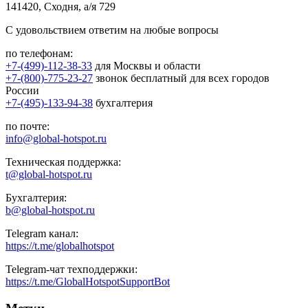
141420, Сходня, а/я 729
С удовольствием ответим на любые вопросы
по телефонам:
+7-(499)-112-38-33
для Москвы и области
+7-(800)-775-23-27
звонок бесплатный для всех городов
России
+7-(495)-133-94-38
бухгалтерия
по почте:
info@global-hotspot.ru
Техническая поддержка:
t@global-hotspot.ru
Бухгалтерия:
b@global-hotspot.ru
Telegram канал:
https://t.me/globalhotspot
Telegram-чат техподдержки:
https://t.me/GlobalHotspotSupportBot