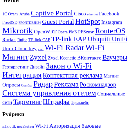
Метки
Captive Portal
Cisco
Facebook
1С Отель
Aruba
ethernet
HotSpot
Guest Portal
Instagram
FreeBSD
FRONTDESK24
Mikrotik
RouterOS
OpenWRT
PFSense
Opera PMS
TP-link EAP
Ubiquiti UniFi
Ruckus
Ruijie
TP-link CAP
Wi-Fi
Wi-Fi Radar
Unifi Cloud key
vlan
Магнит
Zyxel
Ваучеры
ВКонтакте
Zyxel Keenetic
Закон о Wi-Fi
Геотаргетинг
Дизайн
Интеграция
Контекстная реклама
Магнит
Радар
Реклама
Роскомнадзор
Опросы
Ошибка
Система управления отелем
Социальные
Штрафы
Таргетинг
сети
Эдельвейс
Рубрики
Wi-Fi Авторизация базовые
mikrotik
troubleshoot