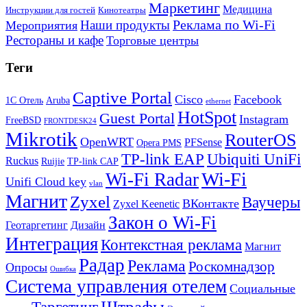
Маркетинг
Медицина
Инструкции для гостей
Кинотеатры
Реклама по Wi-Fi
Наши продукты
Мероприятия
Рестораны и кафе
Торговые центры
Теги
Captive Portal
Cisco
Facebook
1С Отель
Aruba
ethernet
HotSpot
Guest Portal
Instagram
FreeBSD
FRONTDESK24
Mikrotik
RouterOS
OpenWRT
PFSense
Opera PMS
TP-link EAP
Ubiquiti UniFi
Ruckus
Ruijie
TP-link CAP
Wi-Fi
Wi-Fi Radar
Unifi Cloud key
vlan
Магнит
Zyxel
Ваучеры
ВКонтакте
Zyxel Keenetic
Закон о Wi-Fi
Геотаргетинг
Дизайн
Интеграция
Контекстная реклама
Магнит
Радар
Реклама
Роскомнадзор
Опросы
Ошибка
Система управления отелем
Социальные
Штрафы