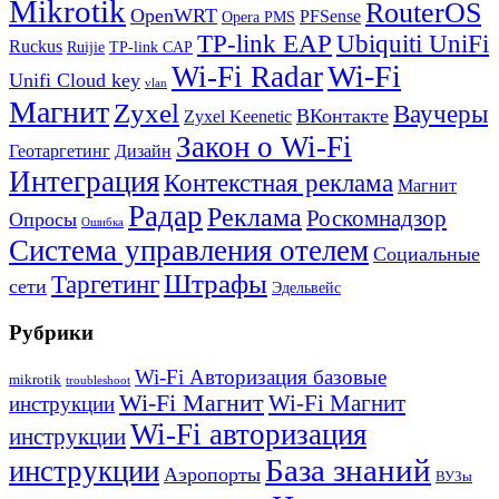
Mikrotik
RouterOS
OpenWRT
PFSense
Opera PMS
TP-link EAP
Ubiquiti UniFi
Ruckus
Ruijie
TP-link CAP
Wi-Fi
Wi-Fi Radar
Unifi Cloud key
vlan
Магнит
Zyxel
Ваучеры
ВКонтакте
Zyxel Keenetic
Закон о Wi-Fi
Геотаргетинг
Дизайн
Интеграция
Контекстная реклама
Магнит
Радар
Реклама
Роскомнадзор
Опросы
Ошибка
Система управления отелем
Социальные
Штрафы
Таргетинг
сети
Эдельвейс
Рубрики
Wi-Fi Авторизация базовые
mikrotik
troubleshoot
Wi-Fi Магнит
Wi-Fi Магнит
инструкции
Wi-Fi авторизация
инструкции
База знаний
инструкции
Аэропорты
ВУЗы