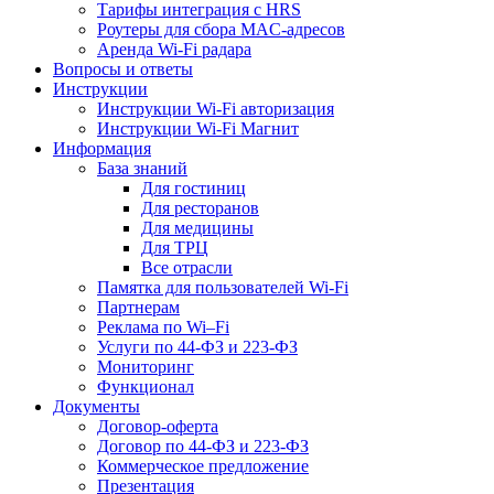
Тарифы интеграция с HRS
Роутеры для сбора MAC-адресов
Аренда Wi-Fi радара
Вопросы и ответы
Инструкции
Инструкции Wi-Fi авторизация
Инструкции Wi-Fi Магнит
Информация
База знаний
Для гостиниц
Для ресторанов
Для медицины
Для ТРЦ
Все отрасли
Памятка для пользователей Wi-Fi
Партнерам
Реклама по Wi–Fi
Услуги по 44-ФЗ и 223-ФЗ
Мониторинг
Функционал
Документы
Договор-оферта
Договор по 44-ФЗ и 223-ФЗ
Коммерческое предложение
Презентация