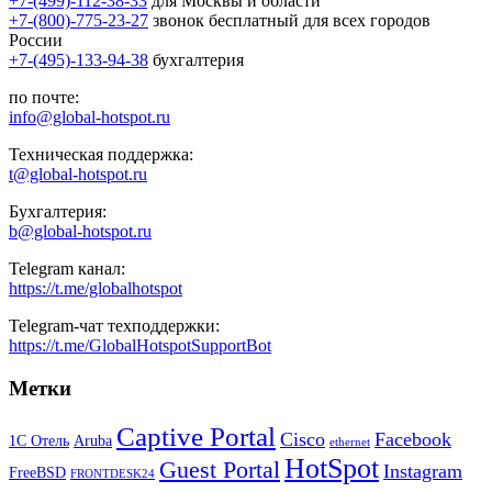
+7-(499)-112-38-33
для Москвы и области
+7-(800)-775-23-27
звонок бесплатный для всех городов
России
+7-(495)-133-94-38
бухгалтерия
по почте:
info@global-hotspot.ru
Техническая поддержка:
t@global-hotspot.ru
Бухгалтерия:
b@global-hotspot.ru
Telegram канал:
https://t.me/globalhotspot
Telegram-чат техподдержки:
https://t.me/GlobalHotspotSupportBot
Метки
Captive Portal
Cisco
Facebook
1С Отель
Aruba
ethernet
HotSpot
Guest Portal
Instagram
FreeBSD
FRONTDESK24