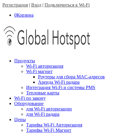
Регистрация
|
Вход
|
Подключиться к Wi-Fi
0
Корзина
Продукты
Wi-Fi авторизация
Wi-Fi магнит
Роутеры для сбора MAC-адресов
Аренда Wi-Fi радара
Интеграция Wi-Fi и системы PMS
Тепловые карты
Wi-Fi по закону
Оборудование
для Wi-Fi авторизации
для Wi-Fi радара
Цены
Тарифы Wi-Fi Авторизация
Тарифы Wi-Fi Магнит