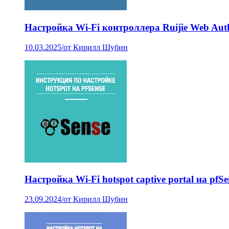
Настройка Wi-Fi контроллера Ruijie Web Aut
10.03.2025
/
от Кирилл Шубин
Настройка Wi-Fi hotspot captive portal на pfSe
23.09.2024
/
от Кирилл Шубин