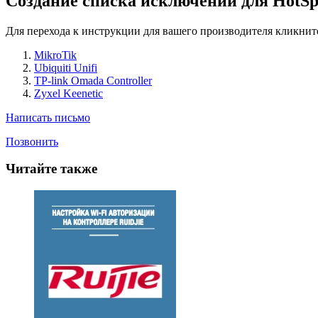
Создание списка исключений для HotSp
Для перехода к инструкции для вашего производителя кликните
MikroTik
Ubiquiti Unifi
TP-link Omada Controller
Zyxel Keenetic
Написать письмо
Позвонить
Читайте также