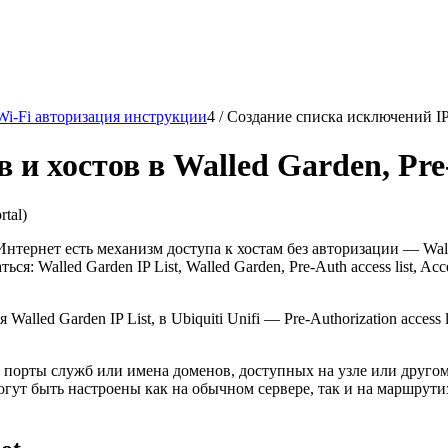
Wi-Fi авторизация инструкции
4
/
Создание списка исключений IP-а
 хостов в Walled Garden, Pre-Aut
tal)
ернет есть механизм доступа к хостам без авторизации — Walled
alled Garden IP List, Walled Garden, Pre-Auth access list, Access C
lled Garden IP List, в Ubiquiti Unifi — Pre-Authorization access 
х порты служб или имена доменов, доступных на узле или другом
гут быть настроены как на обычном сервере, так и на маршрутиз