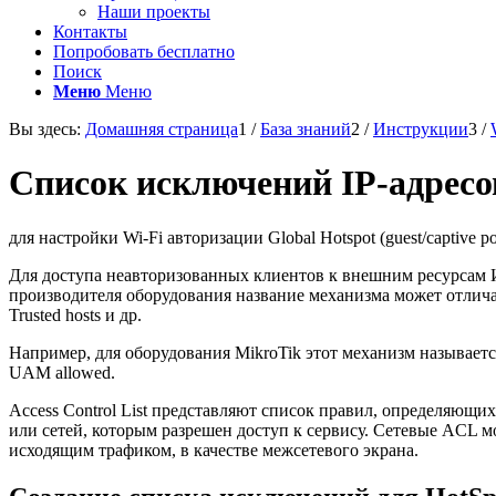
Наши проекты
Контакты
Попробовать бесплатно
Поиск
Меню
Меню
Вы здесь:
Домашняя страница
1
/
База знаний
2
/
Инструкции
3
/
Список исключений IP-адресов и
для настройки Wi-Fi авторизации Global Hotspot (guest/captive por
Для доступа неавторизованных клиентов к внешним ресурсам Инт
производителя оборудования название механизма может отличаться: W
Trusted hosts и др.
Например, для оборудования MikroTik этот механизм называется Wa
UAM allowed.
Access Control List представляют список правил, определяющи
или сетей, которым разрешен доступ к сервису. Сетевые ACL мо
исходящим трафиком, в качестве межсетевого экрана.