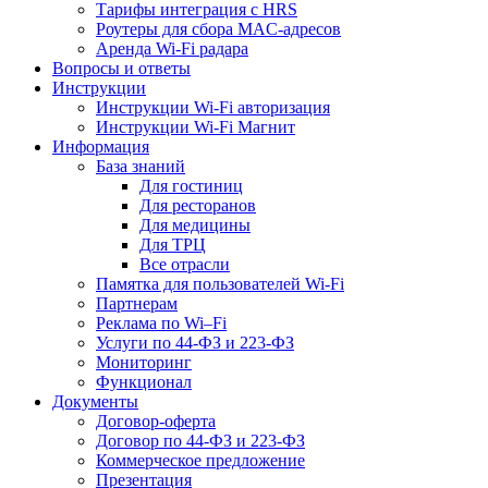
Тарифы интеграция с HRS
Роутеры для сбора MAC-адресов
Аренда Wi-Fi радара
Вопросы и ответы
Инструкции
Инструкции Wi-Fi авторизация
Инструкции Wi-Fi Магнит
Информация
База знаний
Для гостиниц
Для ресторанов
Для медицины
Для ТРЦ
Все отрасли
Памятка для пользователей Wi-Fi
Партнерам
Реклама по Wi–Fi
Услуги по 44-ФЗ и 223-ФЗ
Мониторинг
Функционал
Документы
Договор-оферта
Договор по 44-ФЗ и 223-ФЗ
Коммерческое предложение
Презентация