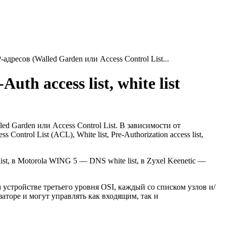
дресов (Walled Garden или Access Control List...
h access list, white list
 Garden или Access Control List. В зависимости от
ontrol List (ACL), White list, Pre-Authorization access list,
list, в Motorola WING 5 — DNS white list, в Zyxel Keenetic —
 устройстве третьего уровня OSI, каждый со списком узлов и/
аторе и могут управлять как входящим, так и