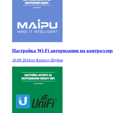
Настройка Wi-Fi авторизации на контроллер
20.09.2024
/
от Кирилл Шубин