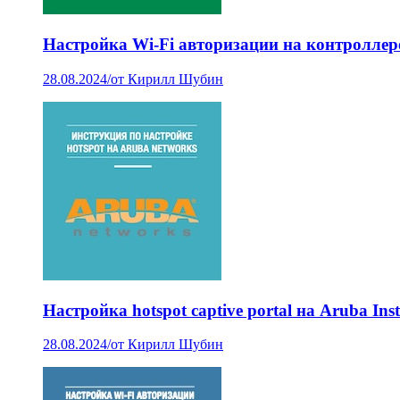
Настройка Wi-Fi авторизации на контроллере U
28.08.2024
/
от Кирилл Шубин
Настройка hotspot captive portal на Aruba Ins
28.08.2024
/
от Кирилл Шубин