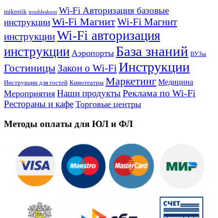
Wi-Fi Авторизация базовые
mikrotik
troubleshoot
Wi-Fi Магнит
Wi-Fi Магнит
инструкции
Wi-Fi авторизация
инструкции
База знаний
инструкции
Аэропорты
ВУЗы
Инструкции
Гостиницы
Закон о Wi-Fi
Маркетинг
Медицина
Инструкции для гостей
Кинотеатры
Реклама по Wi-Fi
Наши продукты
Мероприятия
Рестораны и кафе
Торговые центры
Методы оплаты для ЮЛ и ФЛ