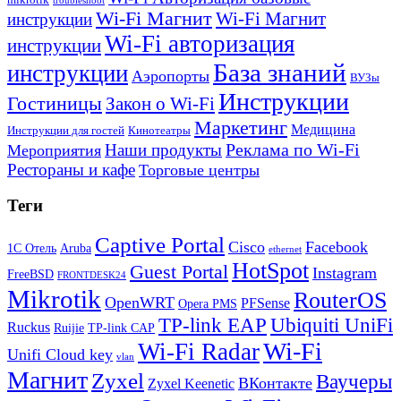
troubleshoot
Wi-Fi Магнит
Wi-Fi Магнит
инструкции
Wi-Fi авторизация
инструкции
База знаний
инструкции
Аэропорты
ВУЗы
Инструкции
Гостиницы
Закон о Wi-Fi
Маркетинг
Медицина
Инструкции для гостей
Кинотеатры
Реклама по Wi-Fi
Наши продукты
Мероприятия
Рестораны и кафе
Торговые центры
Теги
Captive Portal
Cisco
Facebook
1С Отель
Aruba
ethernet
HotSpot
Guest Portal
Instagram
FreeBSD
FRONTDESK24
Mikrotik
RouterOS
OpenWRT
PFSense
Opera PMS
TP-link EAP
Ubiquiti UniFi
Ruckus
Ruijie
TP-link CAP
Wi-Fi
Wi-Fi Radar
Unifi Cloud key
vlan
Магнит
Zyxel
Ваучеры
ВКонтакте
Zyxel Keenetic