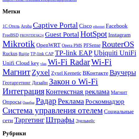
Метки
Captive Portal
Cisco
Facebook
1С Отель
Aruba
ethernet
HotSpot
Guest Portal
Instagram
FreeBSD
FRONTDESK24
Mikrotik
RouterOS
OpenWRT
PFSense
Opera PMS
TP-link EAP
Ubiquiti UniFi
Ruckus
Ruijie
TP-link CAP
Wi-Fi
Wi-Fi Radar
Unifi Cloud key
vlan
Магнит
Zyxel
Ваучеры
ВКонтакте
Zyxel Keenetic
Закон о Wi-Fi
Геотаргетинг
Дизайн
Интеграция
Контекстная реклама
Магнит
Радар
Реклама
Роскомнадзор
Опросы
Ошибка
Система управления отелем
Социальные
Штрафы
Таргетинг
сети
Эдельвейс
Рубрики