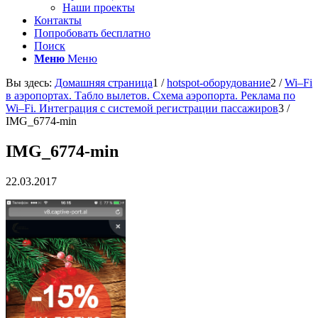
Наши проекты
Контакты
Попробовать бесплатно
Поиск
Меню
Меню
Вы здесь:
Домашняя страница
1
/
hotspot-оборудование
2
/
Wi–Fi
в аэропортах. Табло вылетов. Схема аэропорта. Реклама по
Wi–Fi. Интеграция с системой регистрации пассажиров
3
/
IMG_6774-min
IMG_6774-min
22.03.2017