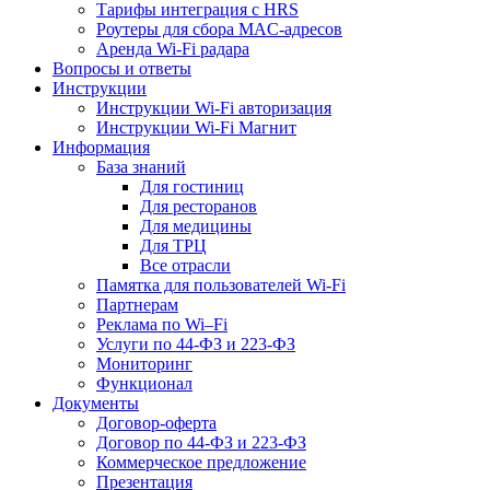
Тарифы интеграция с HRS
Роутеры для сбора MAC-адресов
Аренда Wi-Fi радара
Вопросы и ответы
Инструкции
Инструкции Wi-Fi авторизация
Инструкции Wi-Fi Магнит
Информация
База знаний
Для гостиниц
Для ресторанов
Для медицины
Для ТРЦ
Все отрасли
Памятка для пользователей Wi-Fi
Партнерам
Реклама по Wi–Fi
Услуги по 44-ФЗ и 223-ФЗ
Мониторинг
Функционал
Документы
Договор-оферта
Договор по 44-ФЗ и 223-ФЗ
Коммерческое предложение
Презентация