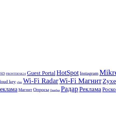
Mikr
HotSpot
Guest Portal
Instagram
BSD
FRONTDESK24
Wi-Fi Магнит
Wi-Fi Radar
Zyxe
loud key
vlan
Радар
Реклама
реклама
Роско
Опросы
Магнит
Ошибка