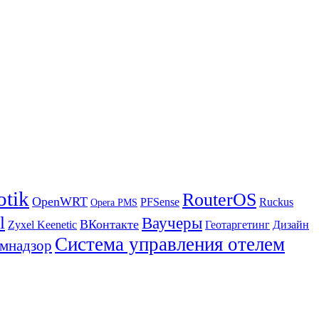
otik
RouterOS
OpenWRT
PFSense
Ruckus
Opera PMS
l
Ваучеры
ВКонтакте
Zyxel Keenetic
Геотаргетинг
Дизайн
Система управления отелем
мнадзор