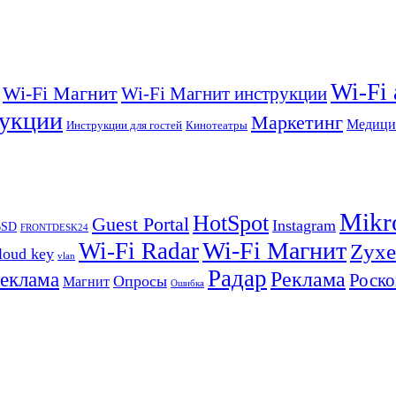
Wi-Fi
Wi-Fi Магнит
Wi-Fi Магнит инструкции
укции
Маркетинг
Медици
Инструкции для гостей
Кинотеатры
Mikr
HotSpot
Guest Portal
Instagram
BSD
FRONTDESK24
Wi-Fi Магнит
Wi-Fi Radar
Zyxe
loud key
vlan
Радар
Реклама
реклама
Роско
Опросы
Магнит
Ошибка