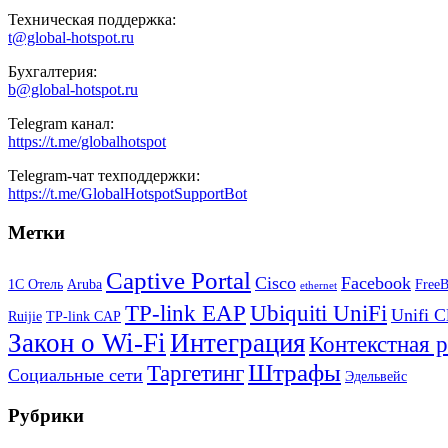
Техническая поддержка:
t@global-hotspot.ru
Бухгалтерия:
b@global-hotspot.ru
Telegram канал:
https://t.me/globalhotspot
Telegram-чат техподдержки:
https://t.me/GlobalHotspotSupportBot
Метки
Captive Portal
Cisco
Facebook
1С Отель
Aruba
Free
ethernet
TP-link EAP
Ubiquiti UniFi
Unifi C
Ruijie
TP-link CAP
Закон о Wi-Fi
Интеграция
Контекстная 
Штрафы
Таргетинг
Социальные сети
Эдельвейс
Рубрики