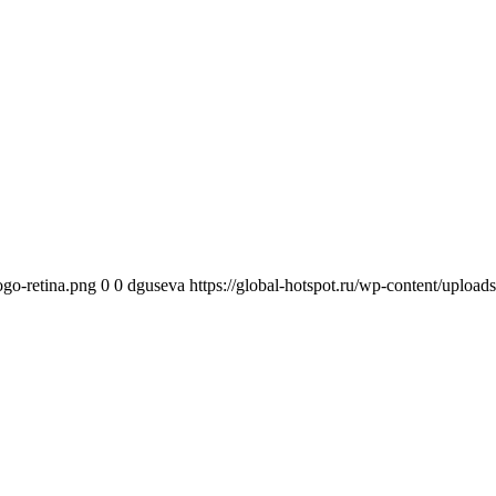
ogo-retina.png
0
0
dguseva
https://global-hotspot.ru/wp-content/upload