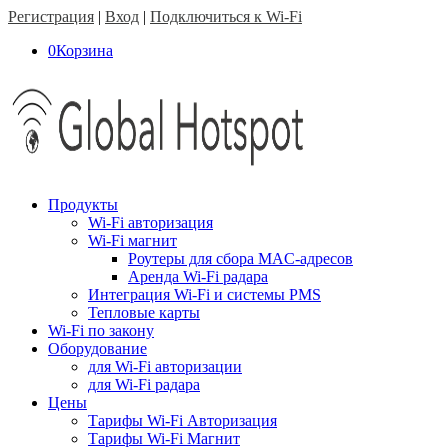
Регистрация
|
Вход
|
Подключиться к Wi-Fi
0
Корзина
Продукты
Wi-Fi авторизация
Wi-Fi магнит
Роутеры для сбора MAC-адресов
Аренда Wi-Fi радара
Интеграция Wi-Fi и системы PMS
Тепловые карты
Wi-Fi по закону
Оборудование
для Wi-Fi авторизации
для Wi-Fi радара
Цены
Тарифы Wi-Fi Авторизация
Тарифы Wi-Fi Магнит