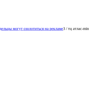
дельцы могут озолотиться на рекламе
3
/
тц атлас-min