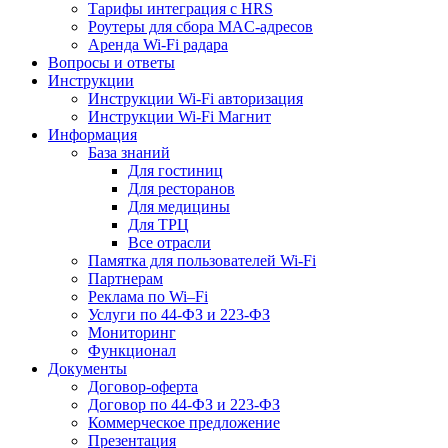
Тарифы интеграция с HRS
Роутеры для сбора MAC-адресов
Аренда Wi-Fi радара
Вопросы и ответы
Инструкции
Инструкции Wi-Fi авторизация
Инструкции Wi-Fi Магнит
Информация
База знаний
Для гостиниц
Для ресторанов
Для медицины
Для ТРЦ
Все отрасли
Памятка для пользователей Wi-Fi
Партнерам
Реклама по Wi–Fi
Услуги по 44-ФЗ и 223-ФЗ
Мониторинг
Функционал
Документы
Договор-оферта
Договор по 44-ФЗ и 223-ФЗ
Коммерческое предложение
Презентация