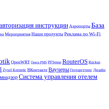
База
 авторизация инструкции
Аэропорты
Реклама по Wi-Fi
Наши продукты
Мероприятия
на
otik
RouterOS
OpenWRT
PFSense
Ruckus
Opera PMS
l
Ваучеры
ВКонтакте
Zyxel Keenetic
Геотаргетинг
Дизайн
Система управления отелем
мнадзор