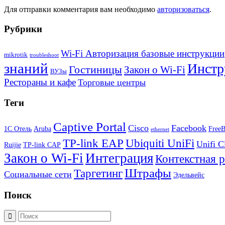
Для отправки комментария вам необходимо
авторизоваться
.
Рубрики
Wi-Fi Авторизация базовые инструкции
mikrotik
troubleshoot
знаний
Инстр
Гостиницы
Закон о Wi-Fi
ВУЗы
Рестораны и кафе
Торговые центры
Теги
Captive Portal
Cisco
Facebook
1С Отель
Aruba
Free
ethernet
TP-link EAP
Ubiquiti UniFi
Unifi C
Ruijie
TP-link CAP
Закон о Wi-Fi
Интеграция
Контекстная 
Штрафы
Таргетинг
Социальные сети
Эдельвейс
Поиск