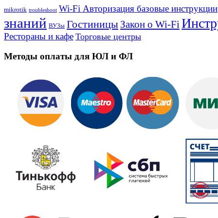
Wi-Fi Авторизация базовые инструкции
mikrotik
troubleshoot
знаний
Инстр
Гостиницы
Закон о Wi-Fi
ВУЗы
Рестораны и кафе
Торговые центры
Методы оплаты для ЮЛ и ФЛ