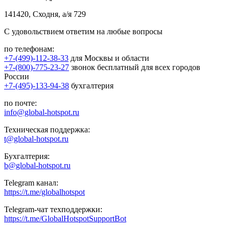
141420, Сходня, а/я 729
С удовольствием ответим на любые вопросы
по телефонам:
+7-(499)-112-38-33
для Москвы и области
+7-(800)-775-23-27
звонок бесплатный для всех городов
России
+7-(495)-133-94-38
бухгалтерия
по почте:
info@global-hotspot.ru
Техническая поддержка:
t@global-hotspot.ru
Бухгалтерия:
b@global-hotspot.ru
Telegram канал:
https://t.me/globalhotspot
Telegram-чат техподдержки:
https://t.me/GlobalHotspotSupportBot