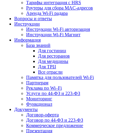
Тарифы интеграция с HRS
Роутеры для сбора MAC-адресов
Аренда Wi-Fi радара
Вопросы и ответы
Инструкции
Инструкции Wi-Fi авторизация
Инструкции Wi-Fi Магнит
Информация
База знаний
Для гостиниц
Для ресторанов
Для медицины
Для ТРЦ
Все отрасли
Памятка для пользователей Wi-Fi
Партнерам
Реклама по Wi–Fi
Услуги по 44-ФЗ и 223-ФЗ
Мониторинг
Функционал
Документы
Договор-оферта
Договор по 44-ФЗ и 223-ФЗ
Коммерческое предложение
Презентация