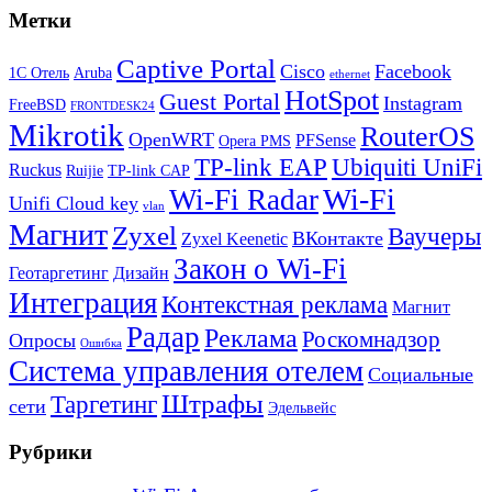
Метки
Captive Portal
Cisco
Facebook
1С Отель
Aruba
ethernet
HotSpot
Guest Portal
Instagram
FreeBSD
FRONTDESK24
Mikrotik
RouterOS
OpenWRT
PFSense
Opera PMS
TP-link EAP
Ubiquiti UniFi
Ruckus
Ruijie
TP-link CAP
Wi-Fi
Wi-Fi Radar
Unifi Cloud key
vlan
Магнит
Zyxel
Ваучеры
ВКонтакте
Zyxel Keenetic
Закон о Wi-Fi
Геотаргетинг
Дизайн
Интеграция
Контекстная реклама
Магнит
Радар
Реклама
Роскомнадзор
Опросы
Ошибка
Система управления отелем
Социальные
Штрафы
Таргетинг
сети
Эдельвейс
Рубрики