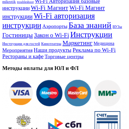
Wi-Fi Авторизация базовые
mikrotik
troubleshoot
Wi-Fi Магнит
Wi-Fi Магнит
инструкции
Wi-Fi авторизация
инструкции
База знаний
инструкции
Аэропорты
ВУЗы
Инструкции
Гостиницы
Закон о Wi-Fi
Маркетинг
Медицина
Инструкции для гостей
Кинотеатры
Реклама по Wi-Fi
Наши продукты
Мероприятия
Рестораны и кафе
Торговые центры
Методы оплаты для ЮЛ и ФЛ