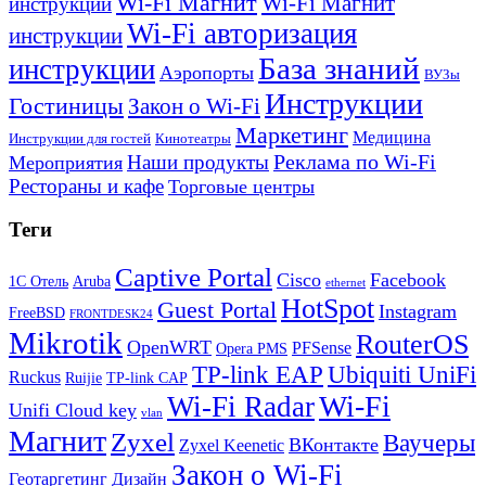
Wi-Fi Магнит
Wi-Fi Магнит
инструкции
Wi-Fi авторизация
инструкции
База знаний
инструкции
Аэропорты
ВУЗы
Инструкции
Гостиницы
Закон о Wi-Fi
Маркетинг
Медицина
Инструкции для гостей
Кинотеатры
Реклама по Wi-Fi
Наши продукты
Мероприятия
Рестораны и кафе
Торговые центры
Теги
Captive Portal
Cisco
Facebook
1С Отель
Aruba
ethernet
HotSpot
Guest Portal
Instagram
FreeBSD
FRONTDESK24
Mikrotik
RouterOS
OpenWRT
PFSense
Opera PMS
TP-link EAP
Ubiquiti UniFi
Ruckus
Ruijie
TP-link CAP
Wi-Fi
Wi-Fi Radar
Unifi Cloud key
vlan
Магнит
Zyxel
Ваучеры
ВКонтакте
Zyxel Keenetic
Закон о Wi-Fi
Геотаргетинг
Дизайн