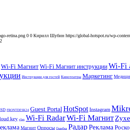
ogo-retina.png
0
0
Кирилл Шубин
https://global-hotspot.ru/wp-conte
2
Wi-Fi
Wi-Fi Магнит
Wi-Fi Магнит инструкции
укции
Маркетинг
Медици
Инструкции для гостей
Кинотеатры
Mikr
HotSpot
Guest Portal
Instagram
BSD
FRONTDESK24
Wi-Fi Магнит
Wi-Fi Radar
Zyxe
loud key
vlan
Радар
Реклама
реклама
Роско
Опросы
Магнит
Ошибка