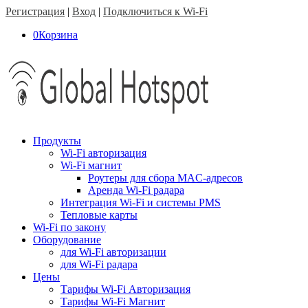
Регистрация
|
Вход
|
Подключиться к Wi-Fi
0
Корзина
Продукты
Wi-Fi авторизация
Wi-Fi магнит
Роутеры для сбора MAC-адресов
Аренда Wi-Fi радара
Интеграция Wi-Fi и системы PMS
Тепловые карты
Wi-Fi по закону
Оборудование
для Wi-Fi авторизации
для Wi-Fi радара
Цены
Тарифы Wi-Fi Авторизация
Тарифы Wi-Fi Магнит