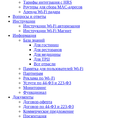
Тарифы интеграция с HRS
Роутеры для сбора MAC-адресов
Аренда Wi-Fi радара
Вопросы и ответы
Инструкции
Инструкции Wi-Fi авторизация
Инструкции Wi-Fi Магнит
Информация
База знаний
Для гостиниц
Для ресторанов
Для медицины
Для ТРЦ
Все отрасли
Памятка для пользователей Wi-Fi
Партнерам
Реклама по Wi–Fi
Услуги по 44-ФЗ и 223-ФЗ
Мониторинг
Функционал
Документы
Договор-оферта
Договор по 44-ФЗ и 223-ФЗ
Коммерческое предложение
Презентация