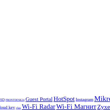
Mikr
HotSpot
Guest Portal
Instagram
BSD
FRONTDESK24
Wi-Fi Магнит
Wi-Fi Radar
Zyxe
loud key
vlan