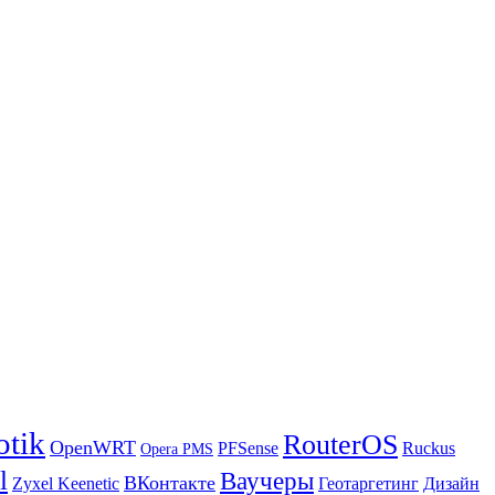
otik
RouterOS
OpenWRT
PFSense
Ruckus
Opera PMS
l
Ваучеры
ВКонтакте
Zyxel Keenetic
Геотаргетинг
Дизайн