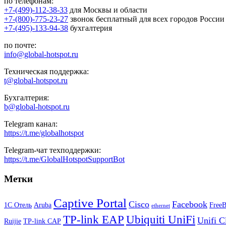
по телефонам:
+7-(499)-112-38-33
для Москвы и области
+7-(800)-775-23-27
звонок бесплатный для всех городов России
+7-(495)-133-94-38
бухгалтерия
по почте:
info@global-hotspot.ru
Техническая поддержка:
t@global-hotspot.ru
Бухгалтерия:
b@global-hotspot.ru
Telegram канал:
https://t.me/globalhotspot
Telegram-чат техподдержки:
https://t.me/GlobalHotspotSupportBot
Метки
Captive Portal
Cisco
Facebook
1С Отель
Aruba
Free
ethernet
TP-link EAP
Ubiquiti UniFi
Unifi C
Ruijie
TP-link CAP