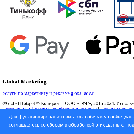
Global Marketing
Услуги по маркетингу и рекламе global-adv.ru
®Global Hotspot © Копирайт - ООО «ГФГ», 2016-2024. Использов
соглашение и Политика конфиденциальности
|
Правила предос
Для функционирования сайта мы собираем cookie, данн
Vk
соглашаетесь со сбором и обработкой этих данных.
под
Прокрутить наверх