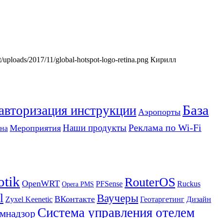
nt/uploads/2017/11/global-hotspot-logo-retina.png
Кирилл
База
 авторизация инструкции
Аэропорты
Реклама по Wi-Fi
Наши продукты
Мероприятия
на
otik
RouterOS
OpenWRT
PFSense
Ruckus
Opera PMS
l
Ваучеры
ВКонтакте
Zyxel Keenetic
Геотаргетинг
Дизайн
Система управления отелем
мнадзор