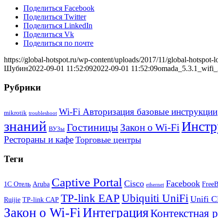
Поделиться Facebook
Поделиться Twitter
Поделиться LinkedIn
Поделиться Vk
Поделиться по почте
https://global-hotspot.ru/wp-content/uploads/2017/11/global-hotspot-l
Шубин
2022-09-01 11:52:09
2022-09-01 11:52:09
omada_5.3.1_wifi_
Рубрики
Wi-Fi Авторизация базовые инструкции
mikrotik
troubleshoot
знаний
Инстр
Гостиницы
Закон о Wi-Fi
ВУЗы
Рестораны и кафе
Торговые центры
Теги
Captive Portal
Cisco
Facebook
1С Отель
Aruba
Free
ethernet
TP-link EAP
Ubiquiti UniFi
Unifi C
Ruijie
TP-link CAP
Закон о Wi-Fi
Интеграция
Контекстная 