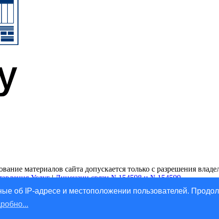
ание материалов сайта допускается только с разрешения владель
тавления Услуг
|
Лицензии связи №154598 и №154599
ые об IP-адресе и местоположении пользователей. Продол
робно...