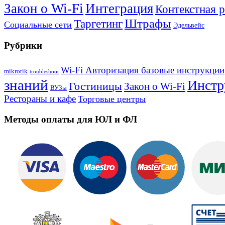
Закон о Wi-Fi
Интеграция
Контекстная 
Штрафы
Таргетинг
Социальные сети
Эдельвейс
Рубрики
Wi-Fi Авторизация базовые инструкции
mikrotik
troubleshoot
знаний
Инстр
Гостиницы
Закон о Wi-Fi
ВУЗы
Рестораны и кафе
Торговые центры
Методы оплаты для ЮЛ и ФЛ