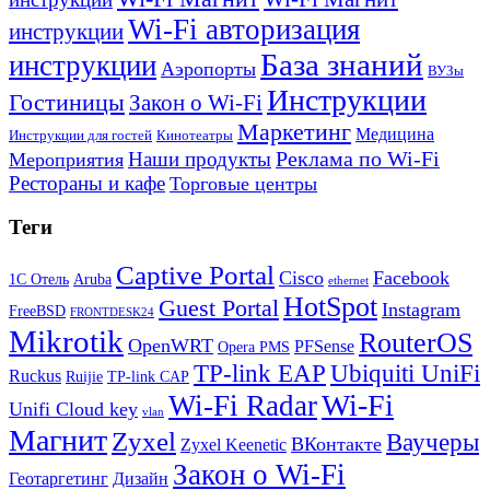
Wi-Fi авторизация
инструкции
База знаний
инструкции
Аэропорты
ВУЗы
Инструкции
Гостиницы
Закон о Wi-Fi
Маркетинг
Медицина
Инструкции для гостей
Кинотеатры
Реклама по Wi-Fi
Наши продукты
Мероприятия
Рестораны и кафе
Торговые центры
Теги
Captive Portal
Cisco
Facebook
1С Отель
Aruba
ethernet
HotSpot
Guest Portal
Instagram
FreeBSD
FRONTDESK24
Mikrotik
RouterOS
OpenWRT
PFSense
Opera PMS
TP-link EAP
Ubiquiti UniFi
Ruckus
Ruijie
TP-link CAP
Wi-Fi
Wi-Fi Radar
Unifi Cloud key
vlan
Магнит
Zyxel
Ваучеры
ВКонтакте
Zyxel Keenetic
Закон о Wi-Fi
Геотаргетинг
Дизайн