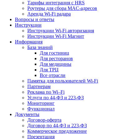
Тарифы интеграция с HRS
Роутеры для сбора MAC-адресов
Аренда Wi-Fi радара
Вопросы и ответы
Инструкции
Инструкции Wi-Fi авторизация
Инструкции Wi-Fi Магнит
Информация
База знаний
Для гостиниц
Для ресторанов
Для медицины
Для ТРЦ
Все отрасли
Памятка для пользователей Wi-Fi
Партнерам
Реклама по Wi–Fi
Услуги по 44-ФЗ и 223-ФЗ
Мониторинг
Функционал
Документы
Договор-оферта
Договор по 44-ФЗ и 223-ФЗ
Коммерческое предложение
Презентация