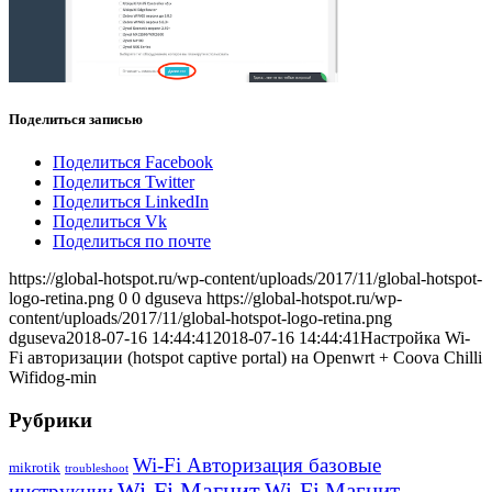
Поделиться записью
Поделиться Facebook
Поделиться Twitter
Поделиться LinkedIn
Поделиться Vk
Поделиться по почте
https://global-hotspot.ru/wp-content/uploads/2017/11/global-hotspot-
logo-retina.png
0
0
dguseva
https://global-hotspot.ru/wp-
content/uploads/2017/11/global-hotspot-logo-retina.png
dguseva
2018-07-16 14:44:41
2018-07-16 14:44:41
Настройка Wi-
Fi авторизации (hotspot captive portal) на Openwrt + Coova Chilli
Wifidog-min
Рубрики
Wi-Fi Авторизация базовые
mikrotik
troubleshoot
Wi-Fi Магнит
Wi-Fi Магнит
инструкции