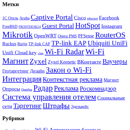
Метки
Captive Portal
Cisco
Facebook
1С Отель
Aruba
ethernet
HotSpot
Guest Portal
Instagram
FreeBSD
FRONTDESK24
Mikrotik
RouterOS
OpenWRT
PFSense
Opera PMS
TP-link EAP
Ubiquiti UniFi
Ruckus
Ruijie
TP-link CAP
Wi-Fi
Wi-Fi Radar
Unifi Cloud key
vlan
Магнит
Zyxel
Ваучеры
ВКонтакте
Zyxel Keenetic
Закон о Wi-Fi
Геотаргетинг
Дизайн
Интеграция
Контекстная реклама
Магнит
Радар
Реклама
Роскомнадзор
Опросы
Ошибка
Система управления отелем
Социальные
Штрафы
Таргетинг
сети
Эдельвейс
Рубрики
Wi-Fi Авторизация базовые