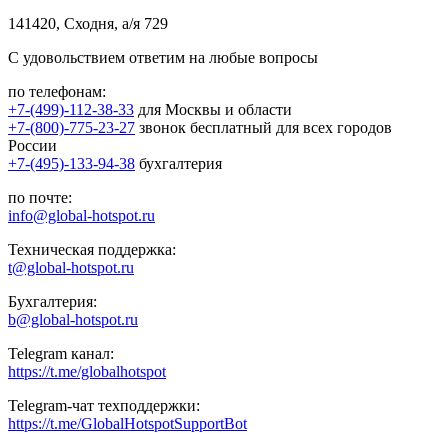
141420, Сходня, а/я 729
С удовольствием ответим на любые вопросы
по телефонам:
+7-(499)-112-38-33
для Москвы и области
+7-(800)-775-23-27
звонок бесплатный для всех городов
России
+7-(495)-133-94-38
бухгалтерия
по почте:
info@global-hotspot.ru
Техническая поддержка:
t@global-hotspot.ru
Бухгалтерия:
b@global-hotspot.ru
Telegram канал:
https://t.me/globalhotspot
Telegram-чат техподдержки:
https://t.me/GlobalHotspotSupportBot