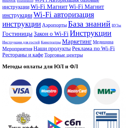
mikrotik
troubleshoot
Wi-Fi Магнит
Wi-Fi Магнит
инструкции
Wi-Fi авторизация
инструкции
База знаний
инструкции
Аэропорты
ВУЗы
Инструкции
Гостиницы
Закон о Wi-Fi
Маркетинг
Медицина
Инструкции для гостей
Кинотеатры
Реклама по Wi-Fi
Наши продукты
Мероприятия
Рестораны и кафе
Торговые центры
Методы оплаты для ЮЛ и ФЛ