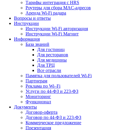
Тарифы интеграция с HRS
Роутеры для сбора MAC-адресов
Аренда Wi-Fi радара
Вопросы и ответы
Инструкции
Инструкции Wi-Fi авторизация
Инструкции Wi-Fi Магнит
Информация
База знаний
Для гостиниц
Для ресторанов
Для медицины
Для ТРЦ
Все отрасли
Памятка для пользователей Wi-Fi
Партнерам
Реклама по Wi–Fi
Услуги по 44-ФЗ и 223-ФЗ
Мониторинг
Функционал
Документы
Договор-оферта
Договор по 44-ФЗ и 223-ФЗ
Коммерческое предложение
Презентация