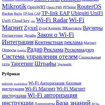
Mikrotik
RouterOS
OpenWRT
PFSense
Opera PMS
TP-link EAP
Ubiquiti UniFi
Ruckus
Ruijie
TP-link CAP
Wi-Fi
Wi-Fi Radar
Unifi Cloud key
vlan
Магнит
Zyxel
Ваучеры
ВКонтакте
Zyxel Keenetic
Закон о Wi-Fi
Геотаргетинг
Дизайн
Интеграция
Контекстная реклама
Магнит
Радар
Реклама
Роскомнадзор
Опросы
Ошибка
Система управления отелем
Социальные
Штрафы
Таргетинг
сети
Эдельвейс
Рубрики
Wi-Fi Авторизация базовые
mikrotik
troubleshoot
Wi-Fi Магнит
Wi-Fi Магнит
инструкции
Wi-Fi авторизация
инструкции
База знаний
инструкции
Аэропорты
ВУЗы