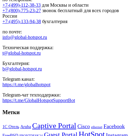
+7-(499)-112-38-33
для Москвы и области
+7-(800)-775-23-27
звонок бесплатный для всех городов
России
+7-(495)-133-94-38
бухгалтерия
по почте:
info@global-hotspot.ru
Техническая поддержка:
t@global-hotspot.ru
Бухгалтерия:
b@global-hotspot.ru
Telegram канал:
https://t.me/globalhotspot
Telegram-чат техподдержки:
https://t.me/GlobalHotspotSupportBot
Метки
Captive Portal
Cisco
Facebook
1С Отель
Aruba
ethernet
HotSpot
Guest Portal
Instagram
FreeBSD
FRONTDESK24