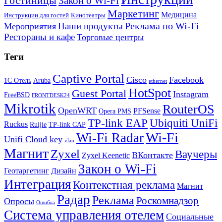
Гостиницы
Закон о Wi-Fi
Маркетинг
Медицина
Инструкции для гостей
Кинотеатры
Реклама по Wi-Fi
Наши продукты
Мероприятия
Рестораны и кафе
Торговые центры
Теги
Captive Portal
Cisco
Facebook
1С Отель
Aruba
ethernet
HotSpot
Guest Portal
Instagram
FreeBSD
FRONTDESK24
Mikrotik
RouterOS
OpenWRT
PFSense
Opera PMS
TP-link EAP
Ubiquiti UniFi
Ruckus
Ruijie
TP-link CAP
Wi-Fi
Wi-Fi Radar
Unifi Cloud key
vlan
Магнит
Zyxel
Ваучеры
ВКонтакте
Zyxel Keenetic
Закон о Wi-Fi
Геотаргетинг
Дизайн
Интеграция
Контекстная реклама
Магнит
Радар
Реклама
Роскомнадзор
Опросы
Ошибка
Система управления отелем
Социальные