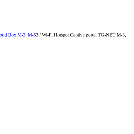
loud Box M-3, M-5
3
/
Wi-Fi Hotspot Captive portal TG-NET M-3,