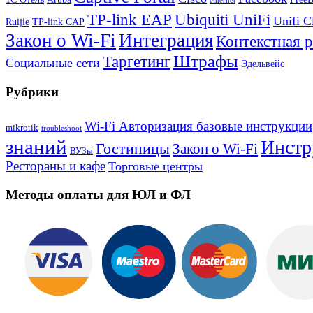
ethernet
TP-link EAP
Ubiquiti UniFi
Unifi C
Ruijie
TP-link CAP
Закон о Wi-Fi
Интеграция
Контекстная 
Штрафы
Таргетинг
Социальные сети
Эдельвейс
Рубрики
Wi-Fi Авторизация базовые инструкции
mikrotik
troubleshoot
знаний
Инстр
Гостиницы
Закон о Wi-Fi
ВУЗы
Рестораны и кафе
Торговые центры
Методы оплаты для ЮЛ и ФЛ