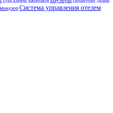
Ваучеры
ВКонтакте
Zyxel Keenetic
Геотаргетинг
Дизайн
Система управления отелем
мнадзор