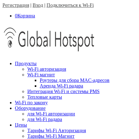
Регистрация
|
Вход
|
Подключиться к Wi-Fi
0
Корзина
Продукты
Wi-Fi авторизация
Wi-Fi магнит
Роутеры для сбора MAC-адресов
Аренда Wi-Fi радара
Интеграция Wi-Fi и системы PMS
Тепловые карты
Wi-Fi по закону
Оборудование
для Wi-Fi авторизации
для Wi-Fi радара
Цены
Тарифы Wi-Fi Авторизация
Тарифы Wi-Fi Магнит