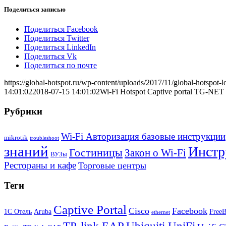
Поделиться записью
Поделиться Facebook
Поделиться Twitter
Поделиться LinkedIn
Поделиться Vk
Поделиться по почте
https://global-hotspot.ru/wp-content/uploads/2017/11/global-hotspot-l
14:01:02
2018-07-15 14:01:02
Wi-Fi Hotspot Captive portal TG-NET
Рубрики
Wi-Fi Авторизация базовые инструкции
mikrotik
troubleshoot
знаний
Инстр
Гостиницы
Закон о Wi-Fi
ВУЗы
Рестораны и кафе
Торговые центры
Теги
Captive Portal
Cisco
Facebook
1С Отель
Aruba
Free
ethernet