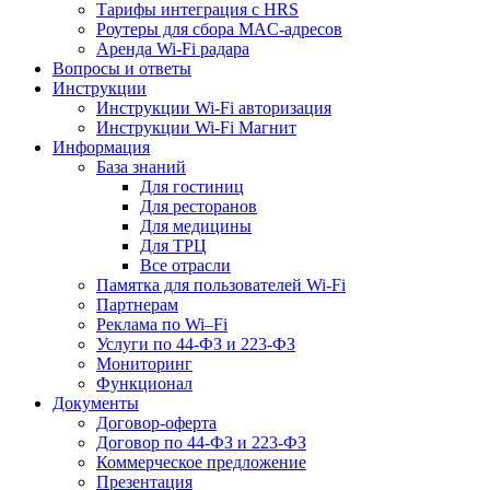
Тарифы интеграция с HRS
Роутеры для сбора MAC-адресов
Аренда Wi-Fi радара
Вопросы и ответы
Инструкции
Инструкции Wi-Fi авторизация
Инструкции Wi-Fi Магнит
Информация
База знаний
Для гостиниц
Для ресторанов
Для медицины
Для ТРЦ
Все отрасли
Памятка для пользователей Wi-Fi
Партнерам
Реклама по Wi–Fi
Услуги по 44-ФЗ и 223-ФЗ
Мониторинг
Функционал
Документы
Договор-оферта
Договор по 44-ФЗ и 223-ФЗ
Коммерческое предложение
Презентация