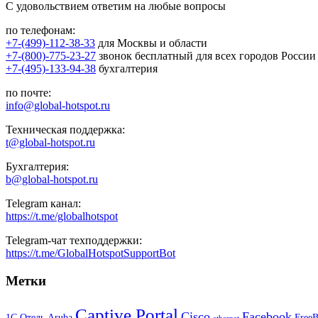
С удовольствием ответим на любые вопросы
по телефонам:
+7-(499)-112-38-33
для Москвы и области
+7-(800)-775-23-27
звонок бесплатный для всех городов России
+7-(495)-133-94-38
бухгалтерия
по почте:
info@global-hotspot.ru
Техническая поддержка:
t@global-hotspot.ru
Бухгалтерия:
b@global-hotspot.ru
Telegram канал:
https://t.me/globalhotspot
Telegram-чат техподдержки:
https://t.me/GlobalHotspotSupportBot
Метки
Captive Portal
Cisco
Facebook
1С Отель
Aruba
Free