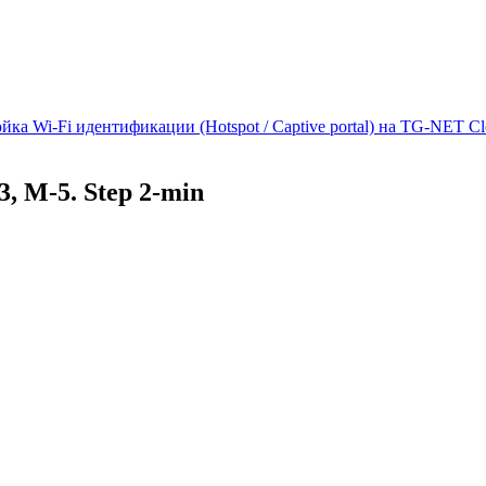
йка Wi-Fi идентификации (Hotspot / Captive portal) на TG-NET C
, M-5. Step 2-min