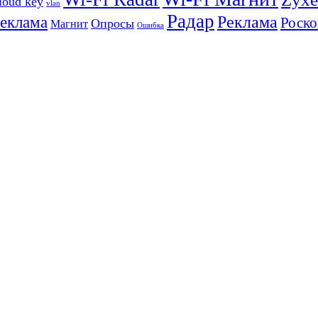
loud key
vlan
Радар
Реклама
реклама
Роско
Опросы
Магнит
Ошибка