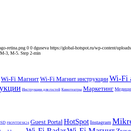
ogo-retina.png
0
0
dguseva
https://global-hotspot.ru/wp-content/upload
 M-3, M-5. Step 2-min
Wi-Fi
Wi-Fi Магнит
Wi-Fi Магнит инструкции
укции
Маркетинг
Медици
Инструкции для гостей
Кинотеатры
Mikr
HotSpot
Guest Portal
Instagram
BSD
FRONTDESK24
Wi-Fi Магнит
Wi-Fi Radar
Zyxe