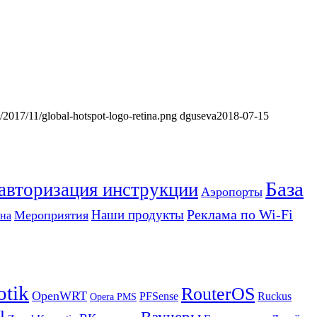
s/2017/11/global-hotspot-logo-retina.png
dguseva
2018-07-15
База
 авторизация инструкции
Аэропорты
Реклама по Wi-Fi
Наши продукты
Мероприятия
на
otik
RouterOS
OpenWRT
PFSense
Ruckus
Opera PMS
l