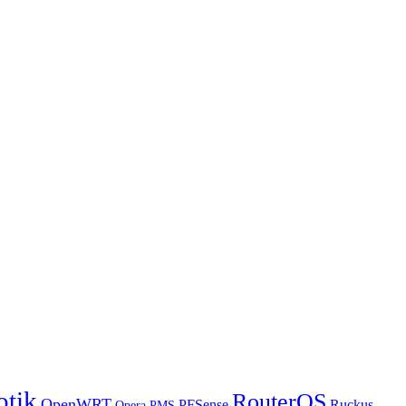
otik
RouterOS
OpenWRT
PFSense
Ruckus
Opera PMS