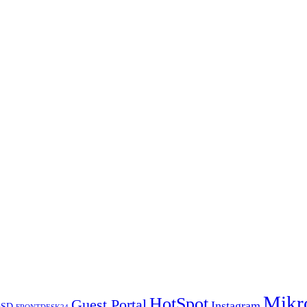
Mikr
HotSpot
Guest Portal
Instagram
BSD