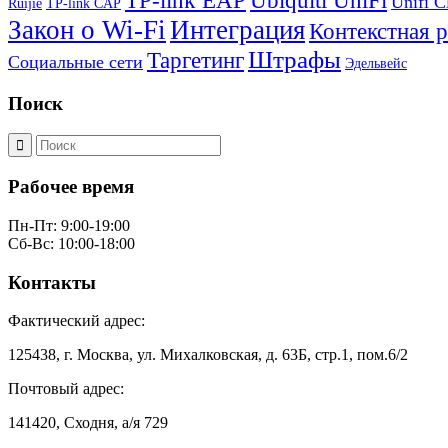
TP-link EAP
Ubiquiti UniFi
Unifi C
Ruijie
TP-link CAP
Закон о Wi-Fi
Интеграция
Контекстная 
Штрафы
Таргетинг
Социальные сети
Эдельвейс
Поиск
Рабочее время
Пн-Пт: 9:00-19:00
Сб-Вс: 10:00-18:00
Контакты
Фактический адрес:
125438, г. Москва, ул. Михалковская, д. 63Б, стр.1, пом.6/2
Почтовый адрес:
141420, Сходня, а/я 729