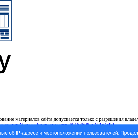
ание материалов сайта допускается только с разрешения владель
тавления Услуг
|
Лицензии связи №154598 и №154599
ые об IP-адресе и местоположении пользователей. Продол