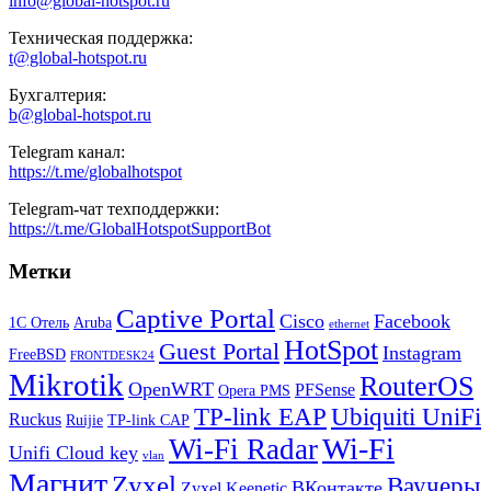
info@global-hotspot.ru
Техническая поддержка:
t@global-hotspot.ru
Бухгалтерия:
b@global-hotspot.ru
Telegram канал:
https://t.me/globalhotspot
Telegram-чат техподдержки:
https://t.me/GlobalHotspotSupportBot
Метки
Captive Portal
Cisco
Facebook
1С Отель
Aruba
ethernet
HotSpot
Guest Portal
Instagram
FreeBSD
FRONTDESK24
Mikrotik
RouterOS
OpenWRT
PFSense
Opera PMS
TP-link EAP
Ubiquiti UniFi
Ruckus
Ruijie
TP-link CAP
Wi-Fi
Wi-Fi Radar
Unifi Cloud key
vlan
Магнит
Zyxel
Ваучеры
ВКонтакте
Zyxel Keenetic