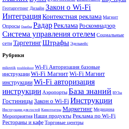
Закон о Wi-Fi
Геотаргетинг
Дизайн
Интеграция
Контекстная реклама
Магнит
Радар
Реклама
Роскомнадзор
Опросы
Ошибка
Система управления отелем
Социальные
Штрафы
Таргетинг
сети
Эдельвейс
Рубрики
Wi-Fi Авторизация базовые
mikrotik
troubleshoot
Wi-Fi Магнит
Wi-Fi Магнит
инструкции
Wi-Fi авторизация
инструкции
База знаний
инструкции
Аэропорты
ВУЗы
Инструкции
Гостиницы
Закон о Wi-Fi
Маркетинг
Медицина
Инструкции для гостей
Кинотеатры
Реклама по Wi-Fi
Наши продукты
Мероприятия
Рестораны и кафе
Торговые центры