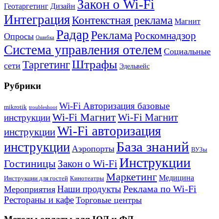
Закон о Wi-Fi
Геотаргетинг
Дизайн
Интеграция
Контекстная реклама
Магнит
Радар
Реклама
Роскомнадзор
Опросы
Ошибка
Система управления отелем
Социальные
Штрафы
Таргетинг
сети
Эдельвейс
Рубрики
Wi-Fi Авторизация базовые
mikrotik
troubleshoot
Wi-Fi Магнит
Wi-Fi Магнит
инструкции
Wi-Fi авторизация
инструкции
База знаний
инструкции
Аэропорты
ВУЗы
Инструкции
Гостиницы
Закон о Wi-Fi
Маркетинг
Медицина
Инструкции для гостей
Кинотеатры
Реклама по Wi-Fi
Наши продукты
Мероприятия
Рестораны и кафе
Торговые центры