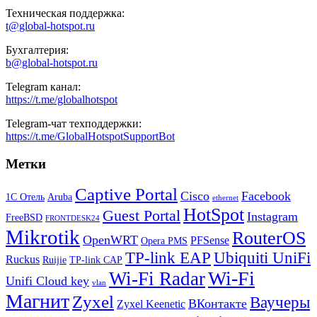
Техническая поддержка:
t@global-hotspot.ru
Бухгалтерия:
b@global-hotspot.ru
Telegram канал:
https://t.me/globalhotspot
Telegram-чат техподдержки:
https://t.me/GlobalHotspotSupportBot
Метки
Captive Portal
Cisco
Facebook
1С Отель
Aruba
ethernet
HotSpot
Guest Portal
Instagram
FreeBSD
FRONTDESK24
Mikrotik
RouterOS
OpenWRT
PFSense
Opera PMS
TP-link EAP
Ubiquiti UniFi
Ruckus
Ruijie
TP-link CAP
Wi-Fi
Wi-Fi Radar
Unifi Cloud key
vlan
Магнит
Zyxel
Ваучеры
ВКонтакте
Zyxel Keenetic