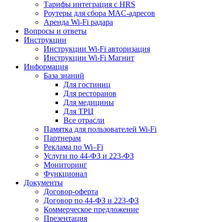
Тарифы интеграция с HRS
Роутеры для сбора MAC-адресов
Аренда Wi-Fi радара
Вопросы и ответы
Инструкции
Инструкции Wi-Fi авторизация
Инструкции Wi-Fi Магнит
Информация
База знаний
Для гостиниц
Для ресторанов
Для медицины
Для ТРЦ
Все отрасли
Памятка для пользователей Wi-Fi
Партнерам
Реклама по Wi–Fi
Услуги по 44-ФЗ и 223-ФЗ
Мониторинг
Функционал
Документы
Договор-оферта
Договор по 44-ФЗ и 223-ФЗ
Коммерческое предложение
Презентация