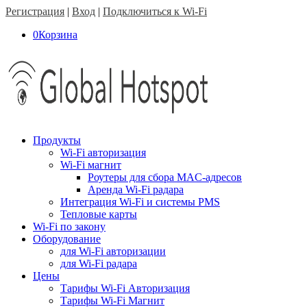
Регистрация
|
Вход
|
Подключиться к Wi-Fi
0
Корзина
Продукты
Wi-Fi авторизация
Wi-Fi магнит
Роутеры для сбора MAC-адресов
Аренда Wi-Fi радара
Интеграция Wi-Fi и системы PMS
Тепловые карты
Wi-Fi по закону
Оборудование
для Wi-Fi авторизации
для Wi-Fi радара
Цены
Тарифы Wi-Fi Авторизация
Тарифы Wi-Fi Магнит