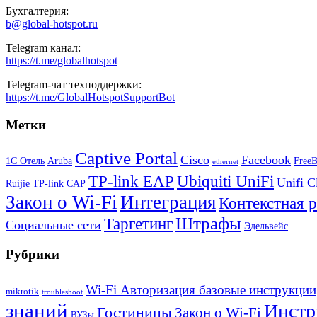
Бухгалтерия:
b@global-hotspot.ru
Telegram канал:
https://t.me/globalhotspot
Telegram-чат техподдержки:
https://t.me/GlobalHotspotSupportBot
Метки
Captive Portal
Cisco
Facebook
1С Отель
Aruba
Free
ethernet
TP-link EAP
Ubiquiti UniFi
Unifi C
Ruijie
TP-link CAP
Закон о Wi-Fi
Интеграция
Контекстная 
Штрафы
Таргетинг
Социальные сети
Эдельвейс
Рубрики
Wi-Fi Авторизация базовые инструкции
mikrotik
troubleshoot
знаний
Инстр
Гостиницы
Закон о Wi-Fi
ВУЗы