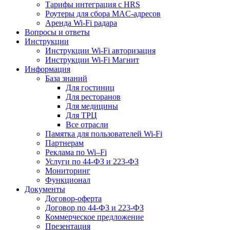
Тарифы интеграция с HRS
Роутеры для сбора MAC-адресов
Аренда Wi-Fi радара
Вопросы и ответы
Инструкции
Инструкции Wi-Fi авторизация
Инструкции Wi-Fi Магнит
Информация
База знаний
Для гостиниц
Для ресторанов
Для медицины
Для ТРЦ
Все отрасли
Памятка для пользователей Wi-Fi
Партнерам
Реклама по Wi–Fi
Услуги по 44-ФЗ и 223-ФЗ
Мониторинг
Функционал
Документы
Договор-оферта
Договор по 44-ФЗ и 223-ФЗ
Коммерческое предложение
Презентация