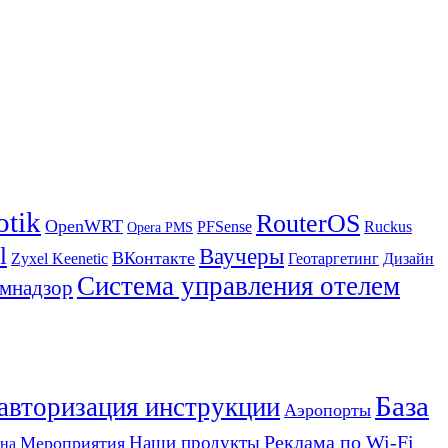
otik
RouterOS
OpenWRT
PFSense
Ruckus
Opera PMS
l
Ваучеры
ВКонтакте
Zyxel Keenetic
Геотаргетинг
Дизайн
Система управления отелем
мнадзор
База
 авторизация инструкции
Аэропорты
Реклама по Wi-Fi
Наши продукты
Мероприятия
на