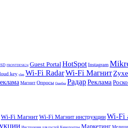
Mikr
HotSpot
Guest Portal
Instagram
BSD
FRONTDESK24
Wi-Fi Магнит
Wi-Fi Radar
Zyxe
loud key
vlan
Радар
Реклама
реклама
Роско
Опросы
Магнит
Ошибка
Wi-Fi
Wi-Fi Магнит
Wi-Fi Магнит инструкции
укции
Маркетинг
Медици
Инструкции для гостей
Кинотеатры