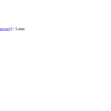
магнит
3
/
5-min