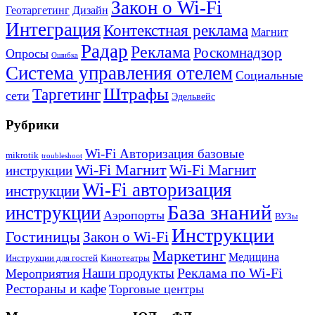
Закон о Wi-Fi
Геотаргетинг
Дизайн
Интеграция
Контекстная реклама
Магнит
Радар
Реклама
Роскомнадзор
Опросы
Ошибка
Система управления отелем
Социальные
Штрафы
Таргетинг
сети
Эдельвейс
Рубрики
Wi-Fi Авторизация базовые
mikrotik
troubleshoot
Wi-Fi Магнит
Wi-Fi Магнит
инструкции
Wi-Fi авторизация
инструкции
База знаний
инструкции
Аэропорты
ВУЗы
Инструкции
Гостиницы
Закон о Wi-Fi
Маркетинг
Медицина
Инструкции для гостей
Кинотеатры
Реклама по Wi-Fi
Наши продукты
Мероприятия
Рестораны и кафе
Торговые центры