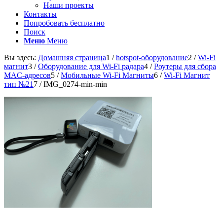
Наши проекты
Контакты
Попробовать бесплатно
Поиск
Меню
Меню
Вы здесь:
Домашняя страница
1
/
hotspot-оборудование
2
/
Wi-Fi
магнит
3
/
Оборудование для Wi-Fi радара
4
/
Роутеры для сбора
MAC-адресов
5
/
Мобильные Wi-Fi Магниты
6
/
Wi-Fi Магнит
тип №21
7
/
IMG_0274-min-min