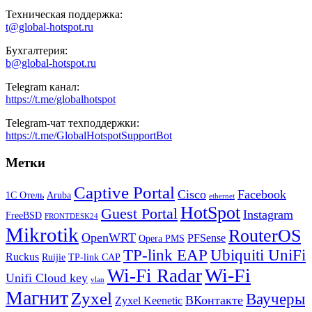
Техническая поддержка:
t@global-hotspot.ru
Бухгалтерия:
b@global-hotspot.ru
Telegram канал:
https://t.me/globalhotspot
Telegram-чат техподдержки:
https://t.me/GlobalHotspotSupportBot
Метки
Captive Portal
Cisco
Facebook
1С Отель
Aruba
ethernet
HotSpot
Guest Portal
Instagram
FreeBSD
FRONTDESK24
Mikrotik
RouterOS
OpenWRT
PFSense
Opera PMS
TP-link EAP
Ubiquiti UniFi
Ruckus
Ruijie
TP-link CAP
Wi-Fi
Wi-Fi Radar
Unifi Cloud key
vlan
Магнит
Zyxel
Ваучеры
ВКонтакте
Zyxel Keenetic