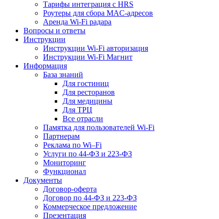
Тарифы интеграция с HRS
Роутеры для сбора MAC-адресов
Аренда Wi-Fi радара
Вопросы и ответы
Инструкции
Инструкции Wi-Fi авторизация
Инструкции Wi-Fi Магнит
Информация
База знаний
Для гостиниц
Для ресторанов
Для медицины
Для ТРЦ
Все отрасли
Памятка для пользователей Wi-Fi
Партнерам
Реклама по Wi–Fi
Услуги по 44-ФЗ и 223-ФЗ
Мониторинг
Функционал
Документы
Договор-оферта
Договор по 44-ФЗ и 223-ФЗ
Коммерческое предложение
Презентация