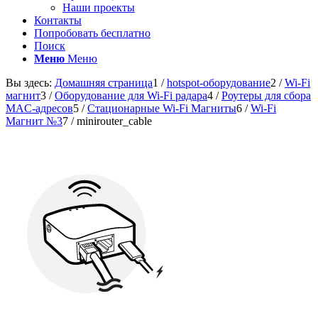
Наши проекты
Контакты
Попробовать бесплатно
Поиск
Меню
Меню
Вы здесь:
Домашняя страница
1
/
hotspot-оборудование
2
/
Wi-Fi
магнит
3
/
Оборудование для Wi-Fi радара
4
/
Роутеры для сбора
MAC-адресов
5
/
Стационарные Wi-Fi Магниты
6
/
Wi-Fi
Магнит №3
7
/
minirouter_cable