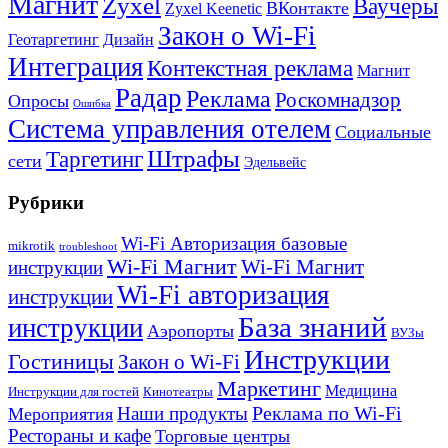
Магнит
Zyxel
Ваучеры
ВКонтакте
Zyxel Keenetic
Закон о Wi-Fi
Геотаргетинг
Дизайн
Интеграция
Контекстная реклама
Магнит
Радар
Реклама
Роскомнадзор
Опросы
Ошибка
Система управления отелем
Социальные
Штрафы
Таргетинг
сети
Эдельвейс
Рубрики
Wi-Fi Авторизация базовые
mikrotik
troubleshoot
Wi-Fi Магнит
Wi-Fi Магнит
инструкции
Wi-Fi авторизация
инструкции
База знаний
инструкции
Аэропорты
ВУЗы
Инструкции
Гостиницы
Закон о Wi-Fi
Маркетинг
Медицина
Инструкции для гостей
Кинотеатры
Реклама по Wi-Fi
Наши продукты
Мероприятия
Рестораны и кафе
Торговые центры