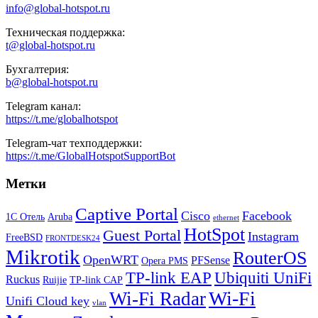
info@global-hotspot.ru
Техническая поддержка:
t@global-hotspot.ru
Бухгалтерия:
b@global-hotspot.ru
Telegram канал:
https://t.me/globalhotspot
Telegram-чат техподдержки:
https://t.me/GlobalHotspotSupportBot
Метки
Captive Portal
Cisco
Facebook
1С Отель
Aruba
ethernet
HotSpot
Guest Portal
Instagram
FreeBSD
FRONTDESK24
Mikrotik
RouterOS
OpenWRT
PFSense
Opera PMS
TP-link EAP
Ubiquiti UniFi
Ruckus
Ruijie
TP-link CAP
Wi-Fi
Wi-Fi Radar
Unifi Cloud key
vlan