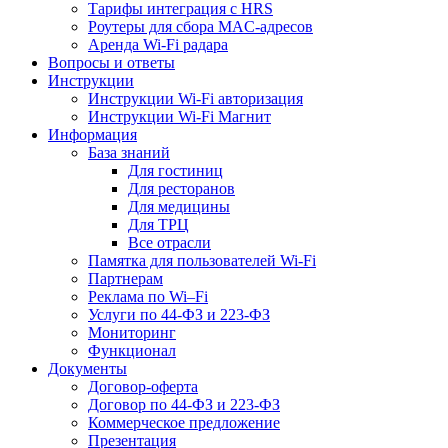
Тарифы интеграция с HRS
Роутеры для сбора MAC-адресов
Аренда Wi-Fi радара
Вопросы и ответы
Инструкции
Инструкции Wi-Fi авторизация
Инструкции Wi-Fi Магнит
Информация
База знаний
Для гостиниц
Для ресторанов
Для медицины
Для ТРЦ
Все отрасли
Памятка для пользователей Wi-Fi
Партнерам
Реклама по Wi–Fi
Услуги по 44-ФЗ и 223-ФЗ
Мониторинг
Функционал
Документы
Договор-оферта
Договор по 44-ФЗ и 223-ФЗ
Коммерческое предложение
Презентация