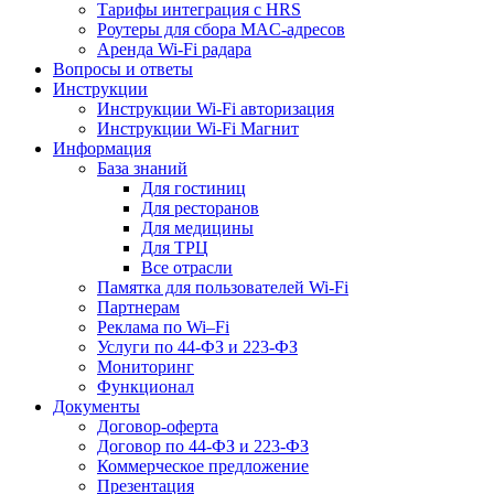
Тарифы интеграция с HRS
Роутеры для сбора MAC-адресов
Аренда Wi-Fi радара
Вопросы и ответы
Инструкции
Инструкции Wi-Fi авторизация
Инструкции Wi-Fi Магнит
Информация
База знаний
Для гостиниц
Для ресторанов
Для медицины
Для ТРЦ
Все отрасли
Памятка для пользователей Wi-Fi
Партнерам
Реклама по Wi–Fi
Услуги по 44-ФЗ и 223-ФЗ
Мониторинг
Функционал
Документы
Договор-оферта
Договор по 44-ФЗ и 223-ФЗ
Коммерческое предложение
Презентация