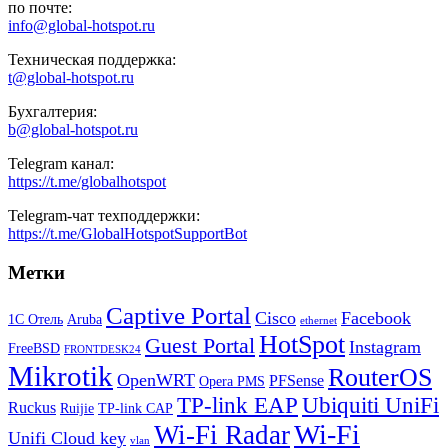
по почте:
info@global-hotspot.ru
Техническая поддержка:
t@global-hotspot.ru
Бухгалтерия:
b@global-hotspot.ru
Telegram канал:
https://t.me/globalhotspot
Telegram-чат техподдержки:
https://t.me/GlobalHotspotSupportBot
Метки
Captive Portal
Cisco
Facebook
1С Отель
Aruba
ethernet
HotSpot
Guest Portal
Instagram
FreeBSD
FRONTDESK24
Mikrotik
RouterOS
OpenWRT
PFSense
Opera PMS
TP-link EAP
Ubiquiti UniFi
Ruckus
Ruijie
TP-link CAP
Wi-Fi
Wi-Fi Radar
Unifi Cloud key
vlan