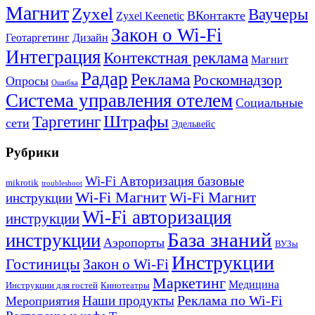
Магнит
Zyxel
Ваучеры
ВКонтакте
Zyxel Keenetic
Закон о Wi-Fi
Геотаргетинг
Дизайн
Интеграция
Контекстная реклама
Магнит
Радар
Реклама
Роскомнадзор
Опросы
Ошибка
Система управления отелем
Социальные
Штрафы
Таргетинг
сети
Эдельвейс
Рубрики
Wi-Fi Авторизация базовые
mikrotik
troubleshoot
Wi-Fi Магнит
Wi-Fi Магнит
инструкции
Wi-Fi авторизация
инструкции
База знаний
инструкции
Аэропорты
ВУЗы
Инструкции
Гостиницы
Закон о Wi-Fi
Маркетинг
Медицина
Инструкции для гостей
Кинотеатры
Реклама по Wi-Fi
Наши продукты
Мероприятия