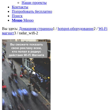
Наши проекты
Контакты
Попробовать бесплатно
Поиск
Меню
Меню
Вы здесь:
Домашняя страница
1
/
hotspot-оборудование
2
/
Wi-Fi
магнит
3
/
radar_wifi-2