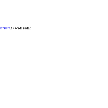
магнит
3
/
wi-fi radar