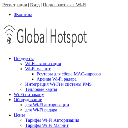
Регистрация
|
Вход
|
Подключиться к Wi-Fi
0
Корзина
Продукты
Wi-Fi авторизация
Wi-Fi магнит
Роутеры для сбора MAC-адресов
Аренда Wi-Fi радара
Интеграция Wi-Fi и системы PMS
Тепловые карты
Wi-Fi по закону
Оборудование
для Wi-Fi авторизации
для Wi-Fi радара
Цены
Тарифы Wi-Fi Авторизация
Тарифы Wi-Fi Магнит