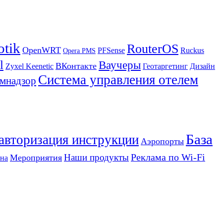
otik
RouterOS
OpenWRT
PFSense
Ruckus
Opera PMS
l
Ваучеры
ВКонтакте
Zyxel Keenetic
Геотаргетинг
Дизайн
Система управления отелем
мнадзор
База
 авторизация инструкции
Аэропорты
Реклама по Wi-Fi
Наши продукты
Мероприятия
на