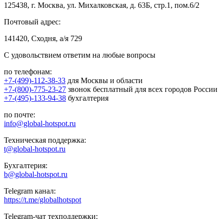
125438, г. Москва, ул. Михалковская, д. 63Б, стр.1, пом.6/2
Почтовый адрес:
141420, Сходня, а/я 729
С удовольствием ответим на любые вопросы
по телефонам:
+7-(499)-112-38-33
для Москвы и области
+7-(800)-775-23-27
звонок бесплатный для всех городов России
+7-(495)-133-94-38
бухгалтерия
по почте:
info@global-hotspot.ru
Техническая поддержка:
t@global-hotspot.ru
Бухгалтерия:
b@global-hotspot.ru
Telegram канал:
https://t.me/globalhotspot
Telegram-чат техподдержки: