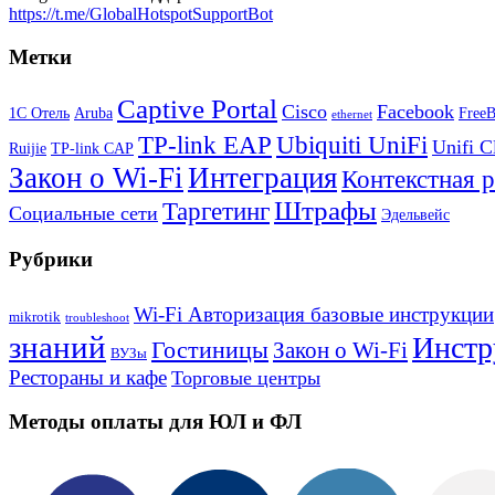
https://t.me/GlobalHotspotSupportBot
Метки
Captive Portal
Cisco
Facebook
1С Отель
Aruba
Free
ethernet
TP-link EAP
Ubiquiti UniFi
Unifi C
Ruijie
TP-link CAP
Закон о Wi-Fi
Интеграция
Контекстная 
Штрафы
Таргетинг
Социальные сети
Эдельвейс
Рубрики
Wi-Fi Авторизация базовые инструкции
mikrotik
troubleshoot
знаний
Инстр
Гостиницы
Закон о Wi-Fi
ВУЗы
Рестораны и кафе
Торговые центры
Методы оплаты для ЮЛ и ФЛ