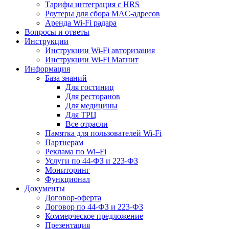
Тарифы интеграция с HRS
Роутеры для сбора MAC-адресов
Аренда Wi-Fi радара
Вопросы и ответы
Инструкции
Инструкции Wi-Fi авторизация
Инструкции Wi-Fi Магнит
Информация
База знаний
Для гостиниц
Для ресторанов
Для медицины
Для ТРЦ
Все отрасли
Памятка для пользователей Wi-Fi
Партнерам
Реклама по Wi–Fi
Услуги по 44-ФЗ и 223-ФЗ
Мониторинг
Функционал
Документы
Договор-оферта
Договор по 44-ФЗ и 223-ФЗ
Коммерческое предложение
Презентация