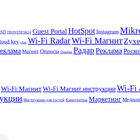
Mikr
HotSpot
Guest Portal
Instagram
BSD
FRONTDESK24
Wi-Fi Магнит
Wi-Fi Radar
Zyxe
loud key
vlan
Радар
Реклама
реклама
Роско
Опросы
Магнит
Ошибка
Wi-Fi
Wi-Fi Магнит
Wi-Fi Магнит инструкции
укции
Маркетинг
Медици
Инструкции для гостей
Кинотеатры