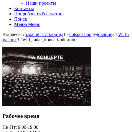
Наши проекты
Контакты
Попробовать бесплатно
Поиск
Меню
Меню
Вы здесь:
Домашняя страница
1
/
hotspot-оборудование
2
/
Wi-Fi
магнит
3
/
wifi_radar_koncert-min-min
Рабочее время
Пн-Пт: 9:00-19:00