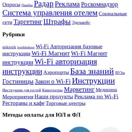
Радар
Реклама
Роскомнадзор
Опросы
Ошибка
Система управления отелем
Социальные
Штрафы
Таргетинг
сети
Эдельвейс
Рубрики
Wi-Fi Авторизация базовые
mikrotik
troubleshoot
Wi-Fi Магнит
Wi-Fi Магнит
инструкции
Wi-Fi авторизация
инструкции
База знаний
инструкции
Аэропорты
ВУЗы
Инструкции
Гостиницы
Закон о Wi-Fi
Маркетинг
Медицина
Инструкции для гостей
Кинотеатры
Реклама по Wi-Fi
Наши продукты
Мероприятия
Рестораны и кафе
Торговые центры
Методы оплаты для ЮЛ и ФЛ