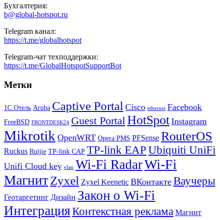
Бухгалтерия:
b@global-hotspot.ru
Telegram канал:
https://t.me/globalhotspot
Telegram-чат техподдержки:
https://t.me/GlobalHotspotSupportBot
Метки
Captive Portal
Cisco
Facebook
1С Отель
Aruba
ethernet
HotSpot
Guest Portal
Instagram
FreeBSD
FRONTDESK24
Mikrotik
RouterOS
OpenWRT
PFSense
Opera PMS
TP-link EAP
Ubiquiti UniFi
Ruckus
Ruijie
TP-link CAP
Wi-Fi
Wi-Fi Radar
Unifi Cloud key
vlan
Магнит
Zyxel
Ваучеры
ВКонтакте
Zyxel Keenetic
Закон о Wi-Fi
Геотаргетинг
Дизайн
Интеграция
Контекстная реклама
Магнит