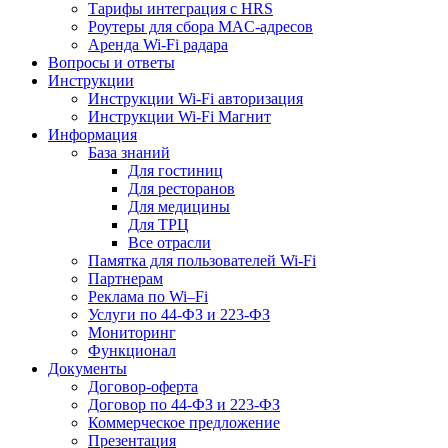
Тарифы интеграция с HRS
Роутеры для сбора MAC-адресов
Аренда Wi-Fi радара
Вопросы и ответы
Инструкции
Инструкции Wi-Fi авторизация
Инструкции Wi-Fi Магнит
Информация
База знаний
Для гостиниц
Для ресторанов
Для медицины
Для ТРЦ
Все отрасли
Памятка для пользователей Wi-Fi
Партнерам
Реклама по Wi–Fi
Услуги по 44-ФЗ и 223-ФЗ
Мониторинг
Функционал
Документы
Договор-оферта
Договор по 44-ФЗ и 223-ФЗ
Коммерческое предложение
Презентация