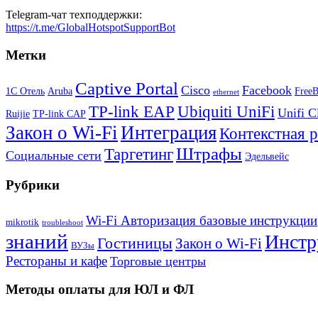
Telegram-чат техподдержки:
https://t.me/GlobalHotspotSupportBot
Метки
Captive Portal
Cisco
Facebook
1С Отель
Aruba
Free
ethernet
TP-link EAP
Ubiquiti UniFi
Unifi C
Ruijie
TP-link CAP
Закон о Wi-Fi
Интеграция
Контекстная 
Штрафы
Таргетинг
Социальные сети
Эдельвейс
Рубрики
Wi-Fi Авторизация базовые инструкции
mikrotik
troubleshoot
знаний
Инстр
Гостиницы
Закон о Wi-Fi
ВУЗы
Рестораны и кафе
Торговые центры
Методы оплаты для ЮЛ и ФЛ