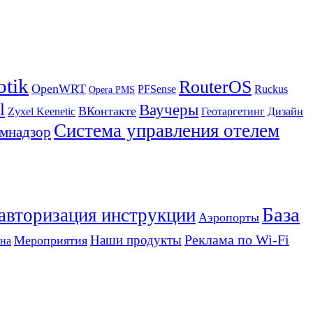
otik
RouterOS
OpenWRT
PFSense
Ruckus
Opera PMS
l
Ваучеры
ВКонтакте
Zyxel Keenetic
Геотаргетинг
Дизайн
Система управления отелем
мнадзор
База
 авторизация инструкции
Аэропорты
Реклама по Wi-Fi
Наши продукты
Мероприятия
на