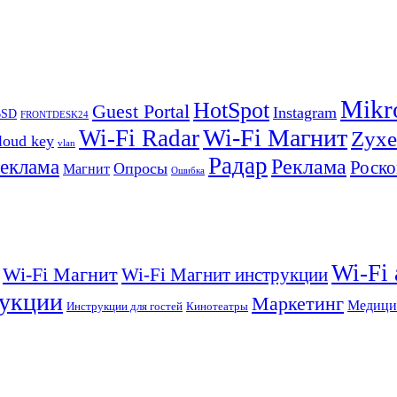
Mikr
HotSpot
Guest Portal
Instagram
BSD
FRONTDESK24
Wi-Fi Магнит
Wi-Fi Radar
Zyxe
loud key
vlan
Радар
Реклама
реклама
Роско
Опросы
Магнит
Ошибка
Wi-Fi
Wi-Fi Магнит
Wi-Fi Магнит инструкции
укции
Маркетинг
Медици
Инструкции для гостей
Кинотеатры