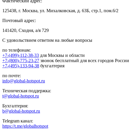
Фактический адрес:
125438, г. Москва, ул. Михалковская, д. 63Б, стр.1, пом.6/2
Почтовый адрес:
141420, Сходня, а/я 729
С удовольствием ответим на любые вопросы
по телефонам:
+7-(499)-112-38-33
для Москвы и области
+7-(800)-775-23-27
звонок бесплатный для всех городов России
+7-(495)-133-94-38
бухгалтерия
по почте:
info@global-hotspot.ru
Техническая поддержка:
t@global-hotspot.ru
Бухгалтерия:
b@global-hotspot.ru
Telegram канал:
https://t.me/globalhotspot