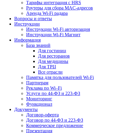
Тарифы интеграция с HRS
Роутеры для сбора MAC-адресов
Аренда Wi-Fi радара
Вопросы и ответы
Инструкции
Инструкции Wi-Fi авторизация
Инструкции Wi-Fi Магнит
Информация
База знаний
Для гостиниц
Для ресторанов
Для медицины
Для ТРЦ
Все отрасли
Памятка для пользователей Wi-Fi
Партнерам
Реклама по Wi–Fi
Услуги по 44-ФЗ и 223-ФЗ
Мониторинг
Функционал
Документы
Договор-оферта
Договор по 44-ФЗ и 223-ФЗ
Коммерческое предложение
Презентация