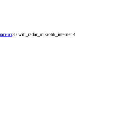
магнит
3
/
wifi_radar_mikrotik_internet-4