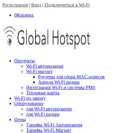
Регистрация
|
Вход
|
Подключиться к Wi-Fi
0
Корзина
Продукты
Wi-Fi авторизация
Wi-Fi магнит
Роутеры для сбора MAC-адресов
Аренда Wi-Fi радара
Интеграция Wi-Fi и системы PMS
Тепловые карты
Wi-Fi по закону
Оборудование
для Wi-Fi авторизации
для Wi-Fi радара
Цены
Тарифы Wi-Fi Авторизация
Тарифы Wi-Fi Магнит