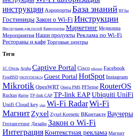
База знаний
инструкции
Аэропорты
ВУЗы
Инструкции
Гостиницы
Закон о Wi-Fi
Маркетинг
Медицина
Инструкции для гостей
Кинотеатры
Реклама по Wi-Fi
Наши продукты
Мероприятия
Рестораны и кафе
Торговые центры
Теги
Captive Portal
Cisco
Facebook
1С Отель
Aruba
ethernet
HotSpot
Guest Portal
Instagram
FreeBSD
FRONTDESK24
Mikrotik
RouterOS
OpenWRT
PFSense
Opera PMS
TP-link EAP
Ubiquiti UniFi
Ruckus
Ruijie
TP-link CAP
Wi-Fi
Wi-Fi Radar
Unifi Cloud key
vlan
Магнит
Zyxel
Ваучеры
ВКонтакте
Zyxel Keenetic
Закон о Wi-Fi
Геотаргетинг
Дизайн
Интеграция
Контекстная реклама
Магнит