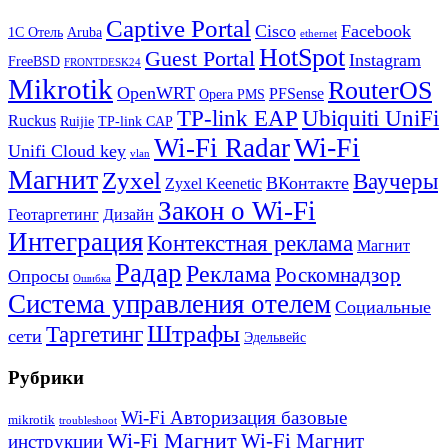
Captive Portal
Cisco
Facebook
1С Отель
Aruba
ethernet
HotSpot
Guest Portal
Instagram
FreeBSD
FRONTDESK24
Mikrotik
RouterOS
OpenWRT
PFSense
Opera PMS
TP-link EAP
Ubiquiti UniFi
Ruckus
Ruijie
TP-link CAP
Wi-Fi
Wi-Fi Radar
Unifi Cloud key
vlan
Магнит
Zyxel
Ваучеры
ВКонтакте
Zyxel Keenetic
Закон о Wi-Fi
Геотаргетинг
Дизайн
Интеграция
Контекстная реклама
Магнит
Радар
Реклама
Роскомнадзор
Опросы
Ошибка
Система управления отелем
Социальные
Штрафы
Таргетинг
сети
Эдельвейс
Рубрики
Wi-Fi Авторизация базовые
mikrotik
troubleshoot
Wi-Fi Магнит
Wi-Fi Магнит
инструкции