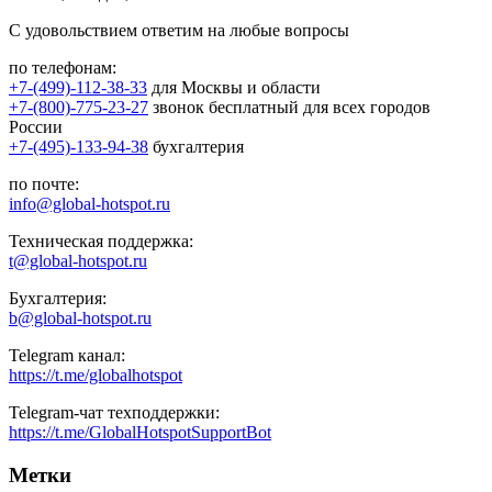
С удовольствием ответим на любые вопросы
по телефонам:
+7-(499)-112-38-33
для Москвы и области
+7-(800)-775-23-27
звонок бесплатный для всех городов
России
+7-(495)-133-94-38
бухгалтерия
по почте:
info@global-hotspot.ru
Техническая поддержка:
t@global-hotspot.ru
Бухгалтерия:
b@global-hotspot.ru
Telegram канал:
https://t.me/globalhotspot
Telegram-чат техподдержки:
https://t.me/GlobalHotspotSupportBot
Метки