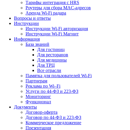
Тарифы интеграция с HRS
Роутеры для сбора MAC-адресов
Аренда Wi-Fi радара
Вопросы и ответы
Инструкции
Инструкции Wi-Fi авторизация
Инструкции Wi-Fi Магнит
Информация
База знаний
Для гостиниц
Для ресторанов
Для медицины
Для ТРЦ
Все отрасли
Памятка для пользователей Wi-Fi
Партнерам
Реклама по Wi–Fi
Услуги по 44-ФЗ и 223-ФЗ
Мониторинг
Функционал
Документы
Договор-оферта
Договор по 44-ФЗ и 223-ФЗ
Коммерческое предложение
Презентация