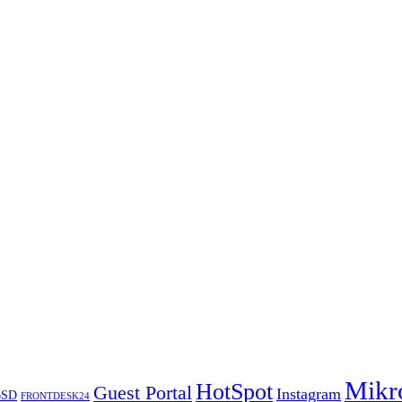
Mikr
HotSpot
Guest Portal
Instagram
BSD
FRONTDESK24