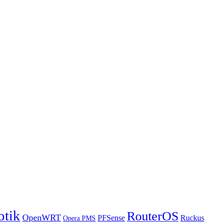
otik
RouterOS
OpenWRT
PFSense
Ruckus
Opera PMS