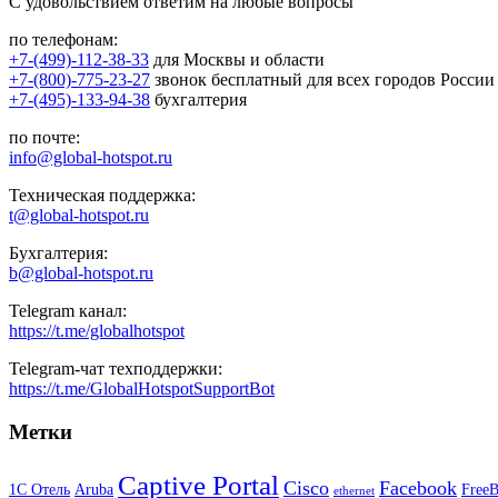
С удовольствием ответим на любые вопросы
по телефонам:
+7-(499)-112-38-33
для Москвы и области
+7-(800)-775-23-27
звонок бесплатный для всех городов России
+7-(495)-133-94-38
бухгалтерия
по почте:
info@global-hotspot.ru
Техническая поддержка:
t@global-hotspot.ru
Бухгалтерия:
b@global-hotspot.ru
Telegram канал:
https://t.me/globalhotspot
Telegram-чат техподдержки:
https://t.me/GlobalHotspotSupportBot
Метки
Captive Portal
Cisco
Facebook
1С Отель
Aruba
Free
ethernet