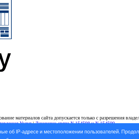
ание материалов сайта допускается только с разрешения владель
тавления Услуг
|
Лицензии связи №154598 и №154599
ые об IP-адресе и местоположении пользователей. Продол