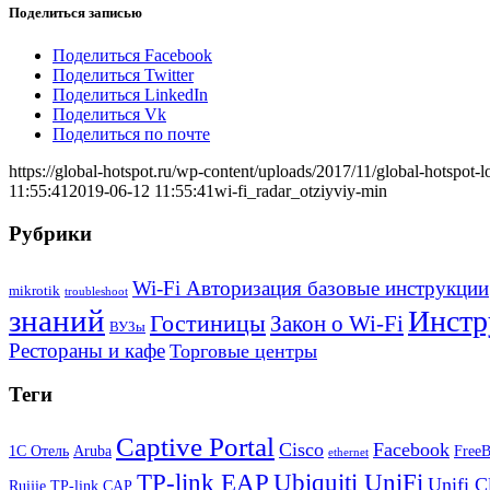
Поделиться записью
Поделиться Facebook
Поделиться Twitter
Поделиться LinkedIn
Поделиться Vk
Поделиться по почте
https://global-hotspot.ru/wp-content/uploads/2017/11/global-hotspot-l
11:55:41
2019-06-12 11:55:41
wi-fi_radar_otziyviy-min
Рубрики
Wi-Fi Авторизация базовые инструкции
mikrotik
troubleshoot
знаний
Инстр
Гостиницы
Закон о Wi-Fi
ВУЗы
Рестораны и кафе
Торговые центры
Теги
Captive Portal
Cisco
Facebook
1С Отель
Aruba
Free
ethernet
TP-link EAP
Ubiquiti UniFi
Unifi C
Ruijie
TP-link CAP