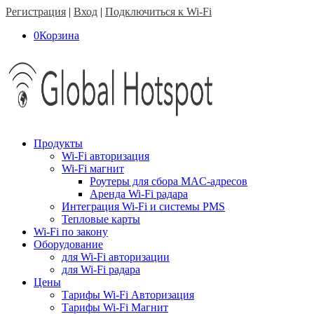
Регистрация
|
Вход
|
Подключиться к Wi-Fi
0
Корзина
Продукты
Wi-Fi авторизация
Wi-Fi магнит
Роутеры для сбора MAC-адресов
Аренда Wi-Fi радара
Интеграция Wi-Fi и системы PMS
Тепловые карты
Wi-Fi по закону
Оборудование
для Wi-Fi авторизации
для Wi-Fi радара
Цены
Тарифы Wi-Fi Авторизация
Тарифы Wi-Fi Магнит