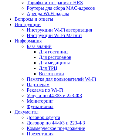
Тарифы интеграция с HRS
Роутеры для сбора MAC-адресов
Аренда Wi-Fi радара
Вопросы и ответы
Инструкции
Инструкции Wi-Fi авторизация
Инструкции Wi-Fi Магнит
Информация
База знаний
Для гостиниц
Для ресторанов
Для медицины
Для ТРЦ
Все отрасли
Памятка для пользователей Wi-Fi
Партнерам
Реклама по Wi–Fi
Услуги по 44-ФЗ и 223-ФЗ
Мониторинг
Функционал
Документы
Договор-оферта
Договор по 44-ФЗ и 223-ФЗ
Коммерческое предложение
Презентация