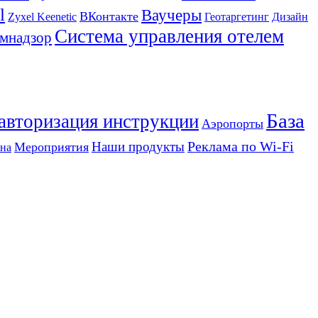
l
Ваучеры
ВКонтакте
Zyxel Keenetic
Геотаргетинг
Дизайн
Система управления отелем
мнадзор
База
 авторизация инструкции
Аэропорты
Реклама по Wi-Fi
Наши продукты
Мероприятия
на