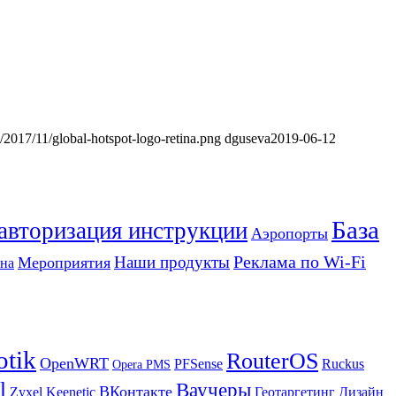
s/2017/11/global-hotspot-logo-retina.png
dguseva
2019-06-12
База
 авторизация инструкции
Аэропорты
Реклама по Wi-Fi
Наши продукты
Мероприятия
на
otik
RouterOS
OpenWRT
PFSense
Ruckus
Opera PMS
l
Ваучеры
ВКонтакте
Zyxel Keenetic
Геотаргетинг
Дизайн