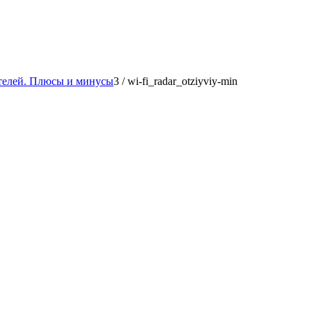
ателей. Плюсы и минусы
3
/
wi-fi_radar_otziyviy-min