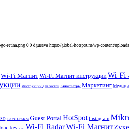
ogo-retina.png
0
0
dguseva
https://global-hotspot.ru/wp-content/upload
Wi-Fi
Wi-Fi Магнит
Wi-Fi Магнит инструкции
укции
Маркетинг
Медици
Инструкции для гостей
Кинотеатры
Mikr
HotSpot
Guest Portal
Instagram
BSD
FRONTDESK24
Wi-Fi Магнит
Wi-Fi Radar
Zyxe
loud key
vlan