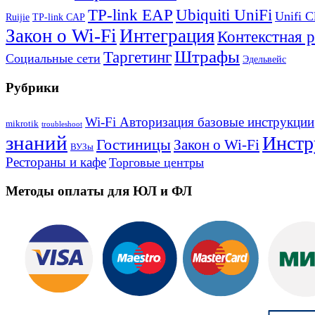
TP-link EAP
Ubiquiti UniFi
Unifi C
Ruijie
TP-link CAP
Закон о Wi-Fi
Интеграция
Контекстная 
Штрафы
Таргетинг
Социальные сети
Эдельвейс
Рубрики
Wi-Fi Авторизация базовые инструкции
mikrotik
troubleshoot
знаний
Инстр
Гостиницы
Закон о Wi-Fi
ВУЗы
Рестораны и кафе
Торговые центры
Методы оплаты для ЮЛ и ФЛ