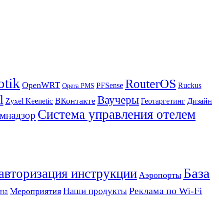
otik
RouterOS
OpenWRT
PFSense
Ruckus
Opera PMS
l
Ваучеры
ВКонтакте
Zyxel Keenetic
Геотаргетинг
Дизайн
Система управления отелем
мнадзор
База
 авторизация инструкции
Аэропорты
Реклама по Wi-Fi
Наши продукты
Мероприятия
на