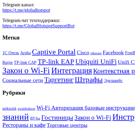
Telegram канал:
https://t.me/globalhotspot
Telegram-чат техподдержки:
https://t.me/GlobalHotspotSupportBot
Метки
Captive Portal
Cisco
Facebook
1С Отель
Aruba
Free
ethernet
TP-link EAP
Ubiquiti UniFi
Unifi C
Ruijie
TP-link CAP
Закон о Wi-Fi
Интеграция
Контекстная 
Штрафы
Таргетинг
Социальные сети
Эдельвейс
Рубрики
Wi-Fi Авторизация базовые инструкции
mikrotik
troubleshoot
знаний
Инстр
Гостиницы
Закон о Wi-Fi
ВУЗы
Рестораны и кафе
Торговые центры