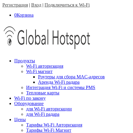
Регистрация
|
Вход
|
Подключиться к Wi-Fi
0
Корзина
Продукты
Wi-Fi авторизация
Wi-Fi магнит
Роутеры для сбора MAC-адресов
Аренда Wi-Fi радара
Интеграция Wi-Fi и системы PMS
Тепловые карты
Wi-Fi по закону
Оборудование
для Wi-Fi авторизации
для Wi-Fi радара
Цены
Тарифы Wi-Fi Авторизация
Тарифы Wi-Fi Магнит