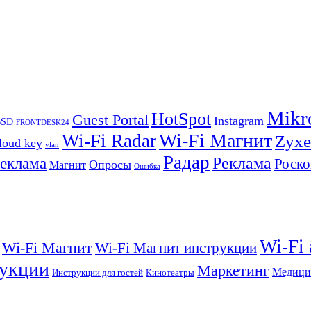
Mikr
HotSpot
Guest Portal
Instagram
BSD
FRONTDESK24
Wi-Fi Магнит
Wi-Fi Radar
Zyxe
loud key
vlan
Радар
Реклама
реклама
Роско
Опросы
Магнит
Ошибка
Wi-Fi
Wi-Fi Магнит
Wi-Fi Магнит инструкции
укции
Маркетинг
Медици
Инструкции для гостей
Кинотеатры