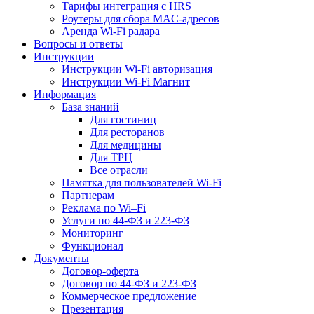
Тарифы интеграция с HRS
Роутеры для сбора MAC-адресов
Аренда Wi-Fi радара
Вопросы и ответы
Инструкции
Инструкции Wi-Fi авторизация
Инструкции Wi-Fi Магнит
Информация
База знаний
Для гостиниц
Для ресторанов
Для медицины
Для ТРЦ
Все отрасли
Памятка для пользователей Wi-Fi
Партнерам
Реклама по Wi–Fi
Услуги по 44-ФЗ и 223-ФЗ
Мониторинг
Функционал
Документы
Договор-оферта
Договор по 44-ФЗ и 223-ФЗ
Коммерческое предложение
Презентация