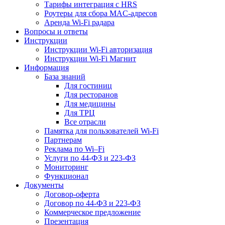
Тарифы интеграция с HRS
Роутеры для сбора MAC-адресов
Аренда Wi-Fi радара
Вопросы и ответы
Инструкции
Инструкции Wi-Fi авторизация
Инструкции Wi-Fi Магнит
Информация
База знаний
Для гостиниц
Для ресторанов
Для медицины
Для ТРЦ
Все отрасли
Памятка для пользователей Wi-Fi
Партнерам
Реклама по Wi–Fi
Услуги по 44-ФЗ и 223-ФЗ
Мониторинг
Функционал
Документы
Договор-оферта
Договор по 44-ФЗ и 223-ФЗ
Коммерческое предложение
Презентация