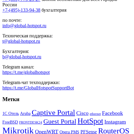
России
+7-(495)-133-94-38
бухгалтерия
по почте:
info@global-hotspot.ru
Техническая поддержка:
t@global-hotspot.ru
Бухгалтерия:
b@global-hotspot.ru
Telegram канал:
https://t.me/globalhotspot
Telegram-чат техподдержки:
https://t.me/GlobalHotspotSupportBot
Метки
Captive Portal
Cisco
Facebook
1С Отель
Aruba
ethernet
HotSpot
Guest Portal
Instagram
FreeBSD
FRONTDESK24
Mikrotik
RouterOS
OpenWRT
PFSense
Opera PMS