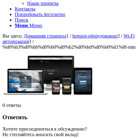
Наши проекты
Контакты
Попробовать бесплатно
Поиск
Меню
Меню
Вы здесь:
Домашняя страница
1
/
hotspot-оборудование
2
/
Wi-Fi
авторизация
3
/
%d0%b3%d0%bb%d0%b0%d0%b2%d0%bd%d0%b0%d1%8f-min
0
ответы
Ответить
Хотите присоединиться к обсуждению?
Не стесняйтесь вносить свой вклад!