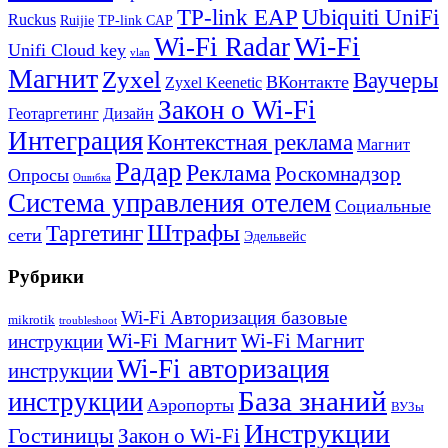
TP-link EAP
Ubiquiti UniFi
Ruckus
Ruijie
TP-link CAP
Wi-Fi
Wi-Fi Radar
Unifi Cloud key
vlan
Магнит
Zyxel
Ваучеры
ВКонтакте
Zyxel Keenetic
Закон о Wi-Fi
Геотаргетинг
Дизайн
Интеграция
Контекстная реклама
Магнит
Радар
Реклама
Роскомнадзор
Опросы
Ошибка
Система управления отелем
Социальные
Штрафы
Таргетинг
сети
Эдельвейс
Рубрики
Wi-Fi Авторизация базовые
mikrotik
troubleshoot
Wi-Fi Магнит
Wi-Fi Магнит
инструкции
Wi-Fi авторизация
инструкции
База знаний
инструкции
Аэропорты
ВУЗы
Инструкции
Гостиницы
Закон о Wi-Fi