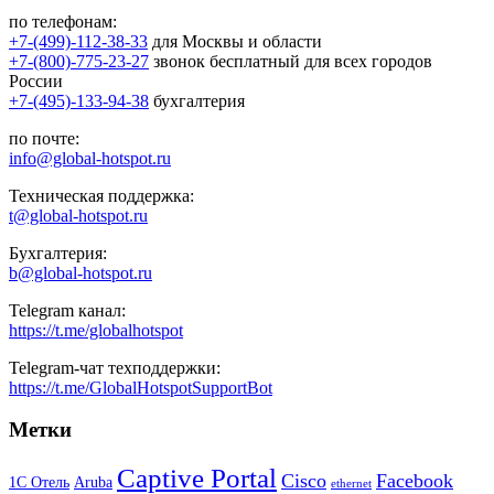
по телефонам:
+7-(499)-112-38-33
для Москвы и области
+7-(800)-775-23-27
звонок бесплатный для всех городов
России
+7-(495)-133-94-38
бухгалтерия
по почте:
info@global-hotspot.ru
Техническая поддержка:
t@global-hotspot.ru
Бухгалтерия:
b@global-hotspot.ru
Telegram канал:
https://t.me/globalhotspot
Telegram-чат техподдержки:
https://t.me/GlobalHotspotSupportBot
Метки
Captive Portal
Cisco
Facebook
1С Отель
Aruba
ethernet