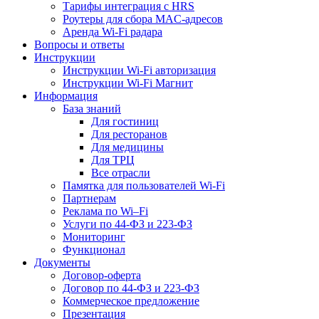
Тарифы интеграция с HRS
Роутеры для сбора MAC-адресов
Аренда Wi-Fi радара
Вопросы и ответы
Инструкции
Инструкции Wi-Fi авторизация
Инструкции Wi-Fi Магнит
Информация
База знаний
Для гостиниц
Для ресторанов
Для медицины
Для ТРЦ
Все отрасли
Памятка для пользователей Wi-Fi
Партнерам
Реклама по Wi–Fi
Услуги по 44-ФЗ и 223-ФЗ
Мониторинг
Функционал
Документы
Договор-оферта
Договор по 44-ФЗ и 223-ФЗ
Коммерческое предложение
Презентация