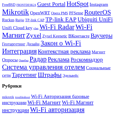
HotSpot
Guest Portal
Instagram
FreeBSD
FRONTDESK24
Mikrotik
RouterOS
OpenWRT
PFSense
Opera PMS
TP-link EAP
Ubiquiti UniFi
Ruckus
Ruijie
TP-link CAP
Wi-Fi
Wi-Fi Radar
Unifi Cloud key
vlan
Магнит
Zyxel
Ваучеры
ВКонтакте
Zyxel Keenetic
Закон о Wi-Fi
Геотаргетинг
Дизайн
Интеграция
Контекстная реклама
Магнит
Радар
Реклама
Роскомнадзор
Опросы
Ошибка
Система управления отелем
Социальные
Штрафы
Таргетинг
сети
Эдельвейс
Рубрики
Wi-Fi Авторизация базовые
mikrotik
troubleshoot
Wi-Fi Магнит
Wi-Fi Магнит
инструкции
Wi-Fi авторизация
инструкции