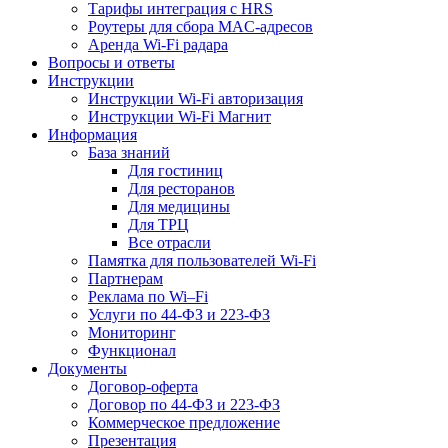
Тарифы интеграция с HRS
Роутеры для сбора MAC-адресов
Аренда Wi-Fi радара
Вопросы и ответы
Инструкции
Инструкции Wi-Fi авторизация
Инструкции Wi-Fi Магнит
Информация
База знаний
Для гостиниц
Для ресторанов
Для медицины
Для ТРЦ
Все отрасли
Памятка для пользователей Wi-Fi
Партнерам
Реклама по Wi–Fi
Услуги по 44-ФЗ и 223-ФЗ
Мониторинг
Функционал
Документы
Договор-оферта
Договор по 44-ФЗ и 223-ФЗ
Коммерческое предложение
Презентация