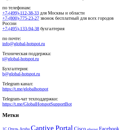
по телефонам:
+7-(499)-112-38-33
для Москвы и области
+7-(800)-775-23-27
звонок бесплатный для всех городов
России
+7-(495)-133-94-38
бухгалтерия
по почте:
info@global-hotspot.ru
Техническая поддержка:
t@global-hotspot.ru
Бухгалтерия:
b@global-hotspot.ru
Telegram канал:
https://t.me/globalhotspot
Telegram-чат техподдержки:
https://t.me/GlobalHotspotSupportBot
Метки
Captive Portal
Cisco
Facebook
1С Отель
Aruba
ethernet