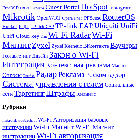
HotSpot
Guest Portal
Instagram
FreeBSD
FRONTDESK24
Mikrotik
RouterOS
OpenWRT
PFSense
Opera PMS
TP-link EAP
Ubiquiti UniFi
Ruckus
Ruijie
TP-link CAP
Wi-Fi
Wi-Fi Radar
Unifi Cloud key
vlan
Магнит
Zyxel
Ваучеры
ВКонтакте
Zyxel Keenetic
Закон о Wi-Fi
Геотаргетинг
Дизайн
Интеграция
Контекстная реклама
Магнит
Радар
Реклама
Роскомнадзор
Опросы
Ошибка
Система управления отелем
Социальные
Штрафы
Таргетинг
сети
Эдельвейс
Рубрики
Wi-Fi Авторизация базовые
mikrotik
troubleshoot
Wi-Fi Магнит
Wi-Fi Магнит
инструкции
Wi-Fi авторизация
инструкции