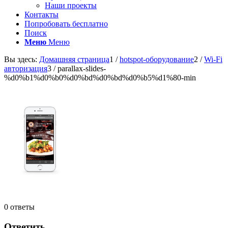
Наши проекты
Контакты
Попробовать бесплатно
Поиск
Меню
Меню
Вы здесь:
Домашняя страница
1
/
hotspot-оборудование
2
/
Wi-Fi
авторизация
3
/
parallax-slides-
%d0%b1%d0%b0%d0%bd%d0%bd%d0%b5%d1%80-min
0
ответы
Ответить