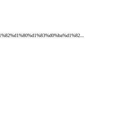
%d1%82%d1%80%d1%83%d0%ba%d1%82...