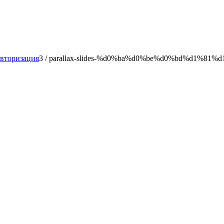
авторизация
3
/
parallax-slides-%d0%ba%d0%be%d0%bd%d1%81