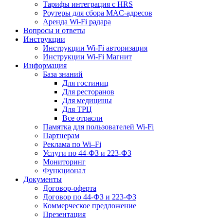
Тарифы интеграция с HRS
Роутеры для сбора MAC-адресов
Аренда Wi-Fi радара
Вопросы и ответы
Инструкции
Инструкции Wi-Fi авторизация
Инструкции Wi-Fi Магнит
Информация
База знаний
Для гостиниц
Для ресторанов
Для медицины
Для ТРЦ
Все отрасли
Памятка для пользователей Wi-Fi
Партнерам
Реклама по Wi–Fi
Услуги по 44-ФЗ и 223-ФЗ
Мониторинг
Функционал
Документы
Договор-оферта
Договор по 44-ФЗ и 223-ФЗ
Коммерческое предложение
Презентация