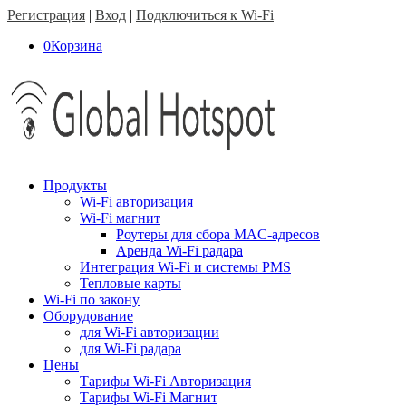
Регистрация
|
Вход
|
Подключиться к Wi-Fi
0
Корзина
Продукты
Wi-Fi авторизация
Wi-Fi магнит
Роутеры для сбора MAC-адресов
Аренда Wi-Fi радара
Интеграция Wi-Fi и системы PMS
Тепловые карты
Wi-Fi по закону
Оборудование
для Wi-Fi авторизации
для Wi-Fi радара
Цены
Тарифы Wi-Fi Авторизация
Тарифы Wi-Fi Магнит