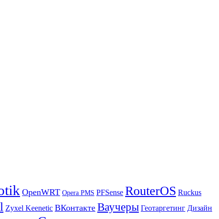
otik
RouterOS
OpenWRT
PFSense
Ruckus
Opera PMS
l
Ваучеры
ВКонтакте
Zyxel Keenetic
Геотаргетинг
Дизайн