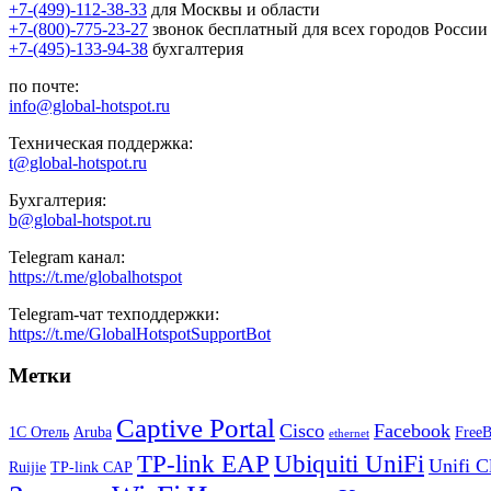
+7-(499)-112-38-33
для Москвы и области
+7-(800)-775-23-27
звонок бесплатный для всех городов России
+7-(495)-133-94-38
бухгалтерия
по почте:
info@global-hotspot.ru
Техническая поддержка:
t@global-hotspot.ru
Бухгалтерия:
b@global-hotspot.ru
Telegram канал:
https://t.me/globalhotspot
Telegram-чат техподдержки:
https://t.me/GlobalHotspotSupportBot
Метки
Captive Portal
Cisco
Facebook
1С Отель
Aruba
Free
ethernet
TP-link EAP
Ubiquiti UniFi
Unifi C
Ruijie
TP-link CAP