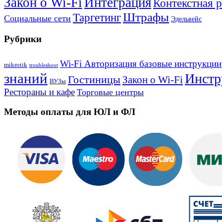
Закон о Wi-Fi
Интеграция
Контекстная 
Штрафы
Таргетинг
Социальные сети
Эдельвейс
Рубрики
Wi-Fi Авторизация базовые инструкции
mikrotik
troubleshoot
знаний
Инстр
Гостиницы
Закон о Wi-Fi
ВУЗы
Рестораны и кафе
Торговые центры
Методы оплаты для ЮЛ и ФЛ