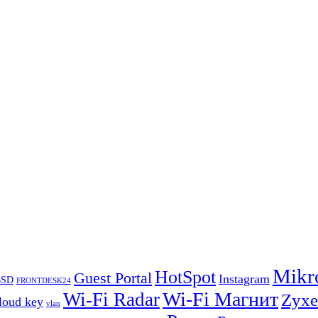
Mikr
HotSpot
Guest Portal
Instagram
BSD
FRONTDESK24
Wi-Fi Магнит
Wi-Fi Radar
Zyxe
loud key
vlan