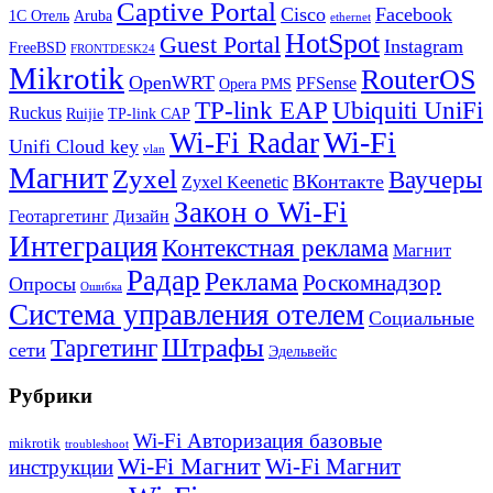
Captive Portal
Cisco
Facebook
1С Отель
Aruba
ethernet
HotSpot
Guest Portal
Instagram
FreeBSD
FRONTDESK24
Mikrotik
RouterOS
OpenWRT
PFSense
Opera PMS
TP-link EAP
Ubiquiti UniFi
Ruckus
Ruijie
TP-link CAP
Wi-Fi
Wi-Fi Radar
Unifi Cloud key
vlan
Магнит
Zyxel
Ваучеры
ВКонтакте
Zyxel Keenetic
Закон о Wi-Fi
Геотаргетинг
Дизайн
Интеграция
Контекстная реклама
Магнит
Радар
Реклама
Роскомнадзор
Опросы
Ошибка
Система управления отелем
Социальные
Штрафы
Таргетинг
сети
Эдельвейс
Рубрики
Wi-Fi Авторизация базовые
mikrotik
troubleshoot
Wi-Fi Магнит
Wi-Fi Магнит
инструкции