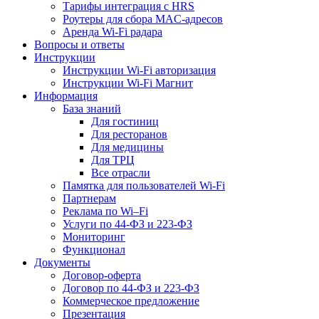
Тарифы интеграция с HRS
Роутеры для сбора MAC-адресов
Аренда Wi-Fi радара
Вопросы и ответы
Инструкции
Инструкции Wi-Fi авторизация
Инструкции Wi-Fi Магнит
Информация
База знаний
Для гостиниц
Для ресторанов
Для медицины
Для ТРЦ
Все отрасли
Памятка для пользователей Wi-Fi
Партнерам
Реклама по Wi–Fi
Услуги по 44-ФЗ и 223-ФЗ
Мониторинг
Функционал
Документы
Договор-оферта
Договор по 44-ФЗ и 223-ФЗ
Коммерческое предложение
Презентация