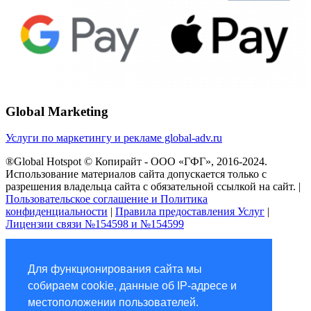
Global Marketing
Услуги по маркетингу и рекламе global-adv.ru
®Global Hotspot © Копирайт - ООО «ГФГ», 2016-2024.
Использование материалов сайта допускается только с
разрешения владельца сайта с обязательной ссылкой на сайт. |
Пользовательское соглашение и Политика
конфиденциальности
|
Правила предоставления Услуг
|
Лицензии связи №154598 и №154599
Vk
Для функционирования сайта мы
Прокрутить наверх
собираем cookie, данные об IP-адресе и
местоположении пользователей.