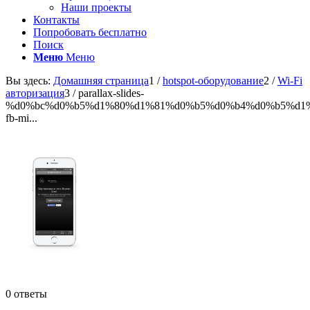
Наши проекты
Контакты
Попробовать бесплатно
Поиск
Меню
Меню
Вы здесь:
Домашняя страница
1
/
hotspot-оборудование
2
/
Wi-Fi
авторизация
3
/
parallax-slides-
%d0%bc%d0%b5%d1%80%d1%81%d0%b5%d0%b4%d0%b5%d1%
fb-mi...
0
ответы