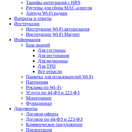
Тарифы интеграция с HRS
Роутеры для сбора MAC-адресов
Аренда Wi-Fi радара
Вопросы и ответы
Инструкции
Инструкции Wi-Fi авторизация
Инструкции Wi-Fi Магнит
Информация
База знаний
Для гостиниц
Для ресторанов
Для медицины
Для ТРЦ
Все отрасли
Памятка для пользователей Wi-Fi
Партнерам
Реклама по Wi–Fi
Услуги по 44-ФЗ и 223-ФЗ
Мониторинг
Функционал
Документы
Договор-оферта
Договор по 44-ФЗ и 223-ФЗ
Коммерческое предложение
Презентация