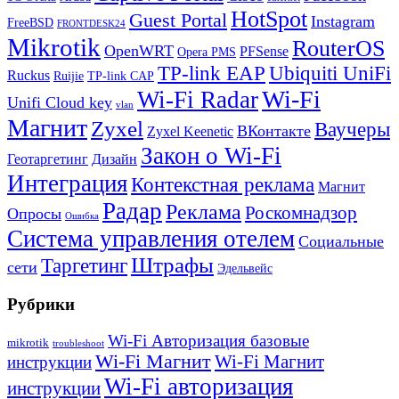
HotSpot
Guest Portal
Instagram
FreeBSD
FRONTDESK24
Mikrotik
RouterOS
OpenWRT
PFSense
Opera PMS
TP-link EAP
Ubiquiti UniFi
Ruckus
Ruijie
TP-link CAP
Wi-Fi
Wi-Fi Radar
Unifi Cloud key
vlan
Магнит
Zyxel
Ваучеры
ВКонтакте
Zyxel Keenetic
Закон о Wi-Fi
Геотаргетинг
Дизайн
Интеграция
Контекстная реклама
Магнит
Радар
Реклама
Роскомнадзор
Опросы
Ошибка
Система управления отелем
Социальные
Штрафы
Таргетинг
сети
Эдельвейс
Рубрики
Wi-Fi Авторизация базовые
mikrotik
troubleshoot
Wi-Fi Магнит
Wi-Fi Магнит
инструкции
Wi-Fi авторизация
инструкции