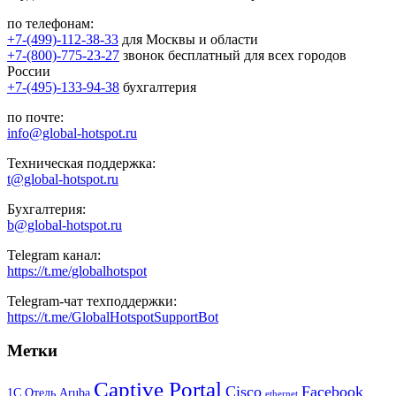
по телефонам:
+7-(499)-112-38-33
для Москвы и области
+7-(800)-775-23-27
звонок бесплатный для всех городов
России
+7-(495)-133-94-38
бухгалтерия
по почте:
info@global-hotspot.ru
Техническая поддержка:
t@global-hotspot.ru
Бухгалтерия:
b@global-hotspot.ru
Telegram канал:
https://t.me/globalhotspot
Telegram-чат техподдержки:
https://t.me/GlobalHotspotSupportBot
Метки
Captive Portal
Cisco
Facebook
1С Отель
Aruba
ethernet