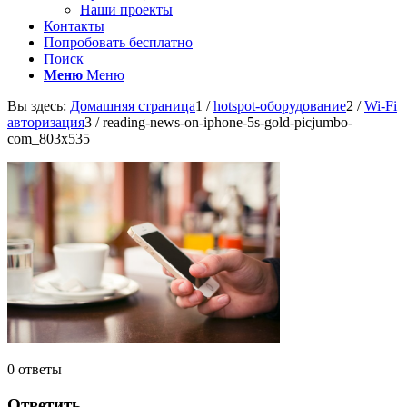
Наши проекты
Контакты
Попробовать бесплатно
Поиск
Меню
Меню
Вы здесь:
Домашняя страница
1
/
hotspot-оборудование
2
/
Wi-Fi
авторизация
3
/
reading-news-on-iphone-5s-gold-picjumbo-
com_803x535
0
ответы
Ответить