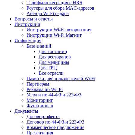
Тарифы интеграция с HRS
Роутеры для сбора MAC-адресов
Аренда Wi-Fi радара
Вопросы и ответы
Инструкции
Инструкции Wi-Fi авторизация
Инструкции Wi-Fi Магнит
Информация
База знаний
Для гостиниц
Для ресторанов
Для медицины
Для ТРЦ
Все отрасли
Памятка для пользователей Wi-Fi
Партнерам
Реклама по Wi–Fi
Услуги по 44-ФЗ и 223-ФЗ
Мониторинг
Функционал
Документы
Договор-оферта
Договор по 44-ФЗ и 223-ФЗ
Коммерческое предложение
Презентация