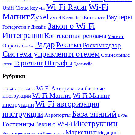
Wi-Fi
Wi-Fi Radar
Unifi Cloud key
vlan
Магнит
Zyxel
Ваучеры
ВКонтакте
Zyxel Keenetic
Закон о Wi-Fi
Геотаргетинг
Дизайн
Интеграция
Контекстная реклама
Магнит
Радар
Реклама
Роскомнадзор
Опросы
Ошибка
Система управления отелем
Социальные
Штрафы
Таргетинг
сети
Эдельвейс
Рубрики
Wi-Fi Авторизация базовые
mikrotik
troubleshoot
Wi-Fi Магнит
Wi-Fi Магнит
инструкции
Wi-Fi авторизация
инструкции
База знаний
инструкции
Аэропорты
ВУЗы
Инструкции
Гостиницы
Закон о Wi-Fi
Маркетинг
Медицина
Инструкции для гостей
Кинотеатры