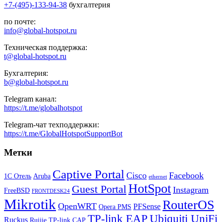
+7-(495)-133-94-38
бухгалтерия
по почте:
info@global-hotspot.ru
Техническая поддержка:
t@global-hotspot.ru
Бухгалтерия:
b@global-hotspot.ru
Telegram канал:
https://t.me/globalhotspot
Telegram-чат техподдержки:
https://t.me/GlobalHotspotSupportBot
Метки
Captive Portal
Cisco
Facebook
1С Отель
Aruba
ethernet
HotSpot
Guest Portal
Instagram
FreeBSD
FRONTDESK24
Mikrotik
RouterOS
OpenWRT
PFSense
Opera PMS
TP-link EAP
Ubiquiti UniFi
Ruckus
Ruijie
TP-link CAP