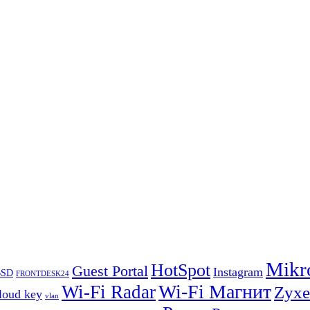
Mikr
HotSpot
Guest Portal
Instagram
BSD
FRONTDESK24
Wi-Fi Магнит
Wi-Fi Radar
Zyxe
loud key
vlan