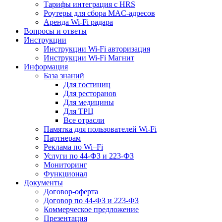
Тарифы интеграция с HRS
Роутеры для сбора MAC-адресов
Аренда Wi-Fi радара
Вопросы и ответы
Инструкции
Инструкции Wi-Fi авторизация
Инструкции Wi-Fi Магнит
Информация
База знаний
Для гостиниц
Для ресторанов
Для медицины
Для ТРЦ
Все отрасли
Памятка для пользователей Wi-Fi
Партнерам
Реклама по Wi–Fi
Услуги по 44-ФЗ и 223-ФЗ
Мониторинг
Функционал
Документы
Договор-оферта
Договор по 44-ФЗ и 223-ФЗ
Коммерческое предложение
Презентация