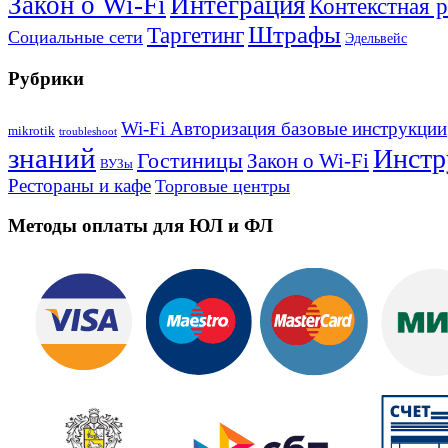
Закон о Wi-Fi
Интеграция
Контекстная 
Штрафы
Таргетинг
Социальные сети
Эдельвейс
Рубрики
Wi-Fi Авторизация базовые инструкции
mikrotik
troubleshoot
знаний
Инстр
Гостиницы
Закон о Wi-Fi
ВУЗы
Рестораны и кафе
Торговые центры
Методы оплаты для ЮЛ и ФЛ