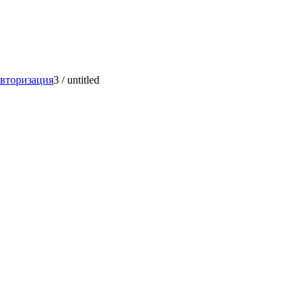
авторизация
3
/
untitled