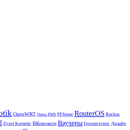
otik
RouterOS
OpenWRT
PFSense
Ruckus
Opera PMS
l
Ваучеры
ВКонтакте
Zyxel Keenetic
Геотаргетинг
Дизайн