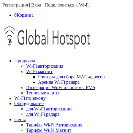
Регистрация
|
Вход
|
Подключиться к Wi-Fi
0
Корзина
Продукты
Wi-Fi авторизация
Wi-Fi магнит
Роутеры для сбора MAC-адресов
Аренда Wi-Fi радара
Интеграция Wi-Fi и системы PMS
Тепловые карты
Wi-Fi по закону
Оборудование
для Wi-Fi авторизации
для Wi-Fi радара
Цены
Тарифы Wi-Fi Авторизация
Тарифы Wi-Fi Магнит