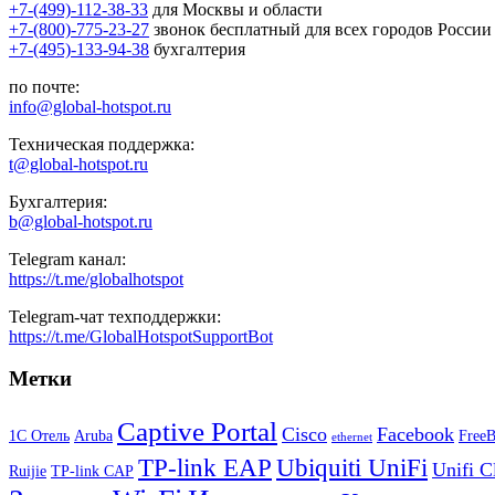
+7-(499)-112-38-33
для Москвы и области
+7-(800)-775-23-27
звонок бесплатный для всех городов России
+7-(495)-133-94-38
бухгалтерия
по почте:
info@global-hotspot.ru
Техническая поддержка:
t@global-hotspot.ru
Бухгалтерия:
b@global-hotspot.ru
Telegram канал:
https://t.me/globalhotspot
Telegram-чат техподдержки:
https://t.me/GlobalHotspotSupportBot
Метки
Captive Portal
Cisco
Facebook
1С Отель
Aruba
Free
ethernet
TP-link EAP
Ubiquiti UniFi
Unifi C
Ruijie
TP-link CAP