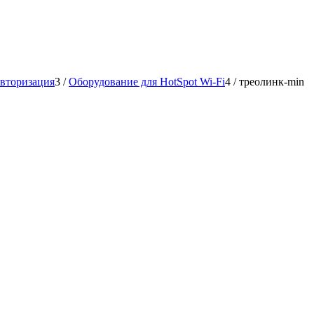
авторизация
3
/
Оборудование для HotSpot Wi-Fi
4
/
треолинк-min