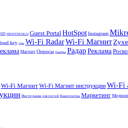
Mikr
HotSpot
Guest Portal
Instagram
BSD
FRONTDESK24
Wi-Fi Магнит
Wi-Fi Radar
Zyxe
loud key
vlan
Радар
Реклама
реклама
Роско
Опросы
Магнит
Ошибка
Wi-Fi
Wi-Fi Магнит
Wi-Fi Магнит инструкции
укции
Маркетинг
Медици
Инструкции для гостей
Кинотеатры