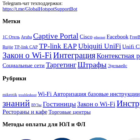
Telegram-чат техподдержки:
https://t.me/GlobalHotspotSupportBot
Метки
Captive Portal
Cisco
Facebook
1С Отель
Aruba
Free
ethernet
TP-link EAP
Ubiquiti UniFi
Unifi C
Ruijie
TP-link CAP
Закон о Wi-Fi
Интеграция
Контекстная 
Штрафы
Таргетинг
Социальные сети
Эдельвейс
Рубрики
Wi-Fi Авторизация базовые инструкции
mikrotik
troubleshoot
знаний
Инстр
Гостиницы
Закон о Wi-Fi
ВУЗы
Рестораны и кафе
Торговые центры
Методы оплаты для ЮЛ и ФЛ