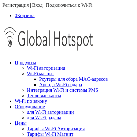
Регистрация
|
Вход
|
Подключиться к Wi-Fi
0
Корзина
Продукты
Wi-Fi авторизация
Wi-Fi магнит
Роутеры для сбора MAC-адресов
Аренда Wi-Fi радара
Интеграция Wi-Fi и системы PMS
Тепловые карты
Wi-Fi по закону
Оборудование
для Wi-Fi авторизации
для Wi-Fi радара
Цены
Тарифы Wi-Fi Авторизация
Тарифы Wi-Fi Магнит