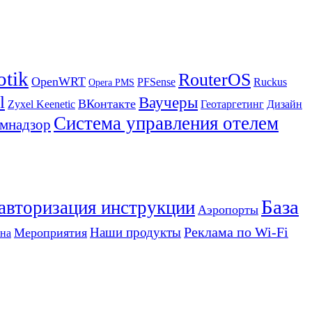
otik
RouterOS
OpenWRT
PFSense
Ruckus
Opera PMS
l
Ваучеры
ВКонтакте
Zyxel Keenetic
Геотаргетинг
Дизайн
Система управления отелем
мнадзор
База
 авторизация инструкции
Аэропорты
Реклама по Wi-Fi
Наши продукты
Мероприятия
на