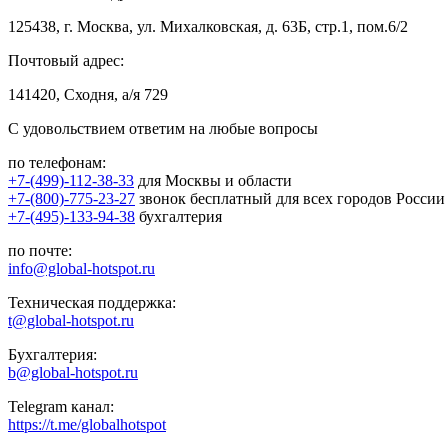
125438, г. Москва, ул. Михалковская, д. 63Б, стр.1, пом.6/2
Почтовый адрес:
141420, Сходня, а/я 729
С удовольствием ответим на любые вопросы
по телефонам:
+7-(499)-112-38-33
для Москвы и области
+7-(800)-775-23-27
звонок бесплатный для всех городов России
+7-(495)-133-94-38
бухгалтерия
по почте:
info@global-hotspot.ru
Техническая поддержка:
t@global-hotspot.ru
Бухгалтерия:
b@global-hotspot.ru
Telegram канал:
https://t.me/globalhotspot