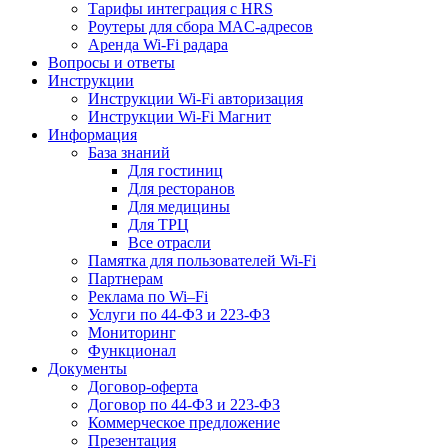
Тарифы интеграция с HRS
Роутеры для сбора MAC-адресов
Аренда Wi-Fi радара
Вопросы и ответы
Инструкции
Инструкции Wi-Fi авторизация
Инструкции Wi-Fi Магнит
Информация
База знаний
Для гостиниц
Для ресторанов
Для медицины
Для ТРЦ
Все отрасли
Памятка для пользователей Wi-Fi
Партнерам
Реклама по Wi–Fi
Услуги по 44-ФЗ и 223-ФЗ
Мониторинг
Функционал
Документы
Договор-оферта
Договор по 44-ФЗ и 223-ФЗ
Коммерческое предложение
Презентация