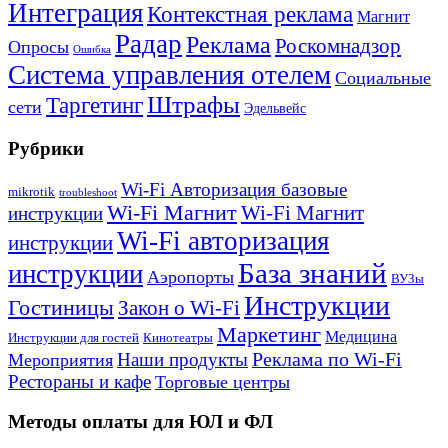
Интеграция
Контекстная реклама
Магнит
Радар
Реклама
Роскомнадзор
Опросы
Ошибка
Система управления отелем
Социальные
Штрафы
Таргетинг
сети
Эдельвейс
Рубрики
Wi-Fi Авторизация базовые
mikrotik
troubleshoot
Wi-Fi Магнит
Wi-Fi Магнит
инструкции
Wi-Fi авторизация
инструкции
База знаний
инструкции
Аэропорты
ВУЗы
Инструкции
Гостиницы
Закон о Wi-Fi
Маркетинг
Медицина
Инструкции для гостей
Кинотеатры
Реклама по Wi-Fi
Наши продукты
Мероприятия
Рестораны и кафе
Торговые центры
Методы оплаты для ЮЛ и ФЛ