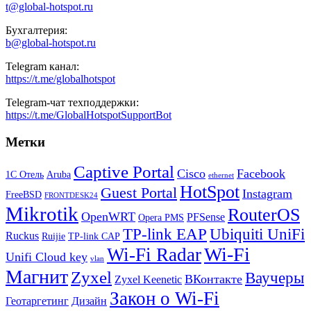
t@global-hotspot.ru
Бухгалтерия:
b@global-hotspot.ru
Telegram канал:
https://t.me/globalhotspot
Telegram-чат техподдержки:
https://t.me/GlobalHotspotSupportBot
Метки
Captive Portal
Cisco
Facebook
1С Отель
Aruba
ethernet
HotSpot
Guest Portal
Instagram
FreeBSD
FRONTDESK24
Mikrotik
RouterOS
OpenWRT
PFSense
Opera PMS
TP-link EAP
Ubiquiti UniFi
Ruckus
Ruijie
TP-link CAP
Wi-Fi
Wi-Fi Radar
Unifi Cloud key
vlan
Магнит
Zyxel
Ваучеры
ВКонтакте
Zyxel Keenetic
Закон о Wi-Fi
Геотаргетинг
Дизайн