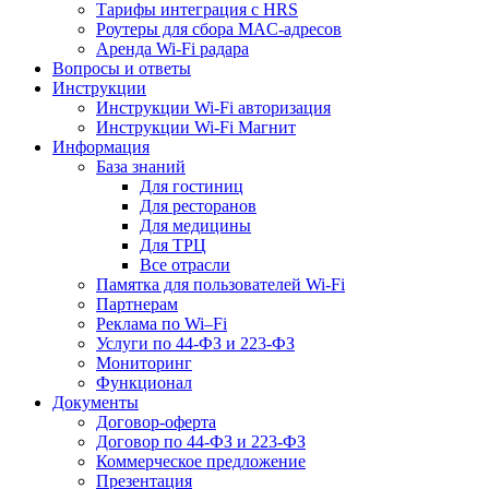
Тарифы интеграция с HRS
Роутеры для сбора MAC-адресов
Аренда Wi-Fi радара
Вопросы и ответы
Инструкции
Инструкции Wi-Fi авторизация
Инструкции Wi-Fi Магнит
Информация
База знаний
Для гостиниц
Для ресторанов
Для медицины
Для ТРЦ
Все отрасли
Памятка для пользователей Wi-Fi
Партнерам
Реклама по Wi–Fi
Услуги по 44-ФЗ и 223-ФЗ
Мониторинг
Функционал
Документы
Договор-оферта
Договор по 44-ФЗ и 223-ФЗ
Коммерческое предложение
Презентация