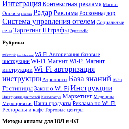
Интеграция
Контекстная реклама
Магнит
Радар
Реклама
Роскомнадзор
Опросы
Ошибка
Система управления отелем
Социальные
Штрафы
Таргетинг
сети
Эдельвейс
Рубрики
Wi-Fi Авторизация базовые
mikrotik
troubleshoot
Wi-Fi Магнит
Wi-Fi Магнит
инструкции
Wi-Fi авторизация
инструкции
База знаний
инструкции
Аэропорты
ВУЗы
Инструкции
Гостиницы
Закон о Wi-Fi
Маркетинг
Медицина
Инструкции для гостей
Кинотеатры
Реклама по Wi-Fi
Наши продукты
Мероприятия
Рестораны и кафе
Торговые центры
Методы оплаты для ЮЛ и ФЛ