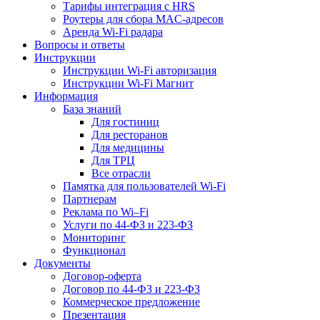
Тарифы интеграция с HRS
Роутеры для сбора MAC-адресов
Аренда Wi-Fi радара
Вопросы и ответы
Инструкции
Инструкции Wi-Fi авторизация
Инструкции Wi-Fi Магнит
Информация
База знаний
Для гостиниц
Для ресторанов
Для медицины
Для ТРЦ
Все отрасли
Памятка для пользователей Wi-Fi
Партнерам
Реклама по Wi–Fi
Услуги по 44-ФЗ и 223-ФЗ
Мониторинг
Функционал
Документы
Договор-оферта
Договор по 44-ФЗ и 223-ФЗ
Коммерческое предложение
Презентация