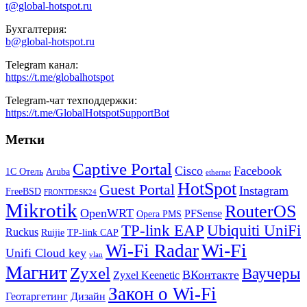
t@global-hotspot.ru
Бухгалтерия:
b@global-hotspot.ru
Telegram канал:
https://t.me/globalhotspot
Telegram-чат техподдержки:
https://t.me/GlobalHotspotSupportBot
Метки
Captive Portal
Cisco
Facebook
1С Отель
Aruba
ethernet
HotSpot
Guest Portal
Instagram
FreeBSD
FRONTDESK24
Mikrotik
RouterOS
OpenWRT
PFSense
Opera PMS
TP-link EAP
Ubiquiti UniFi
Ruckus
Ruijie
TP-link CAP
Wi-Fi
Wi-Fi Radar
Unifi Cloud key
vlan
Магнит
Zyxel
Ваучеры
ВКонтакте
Zyxel Keenetic
Закон о Wi-Fi
Геотаргетинг
Дизайн