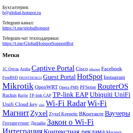
Бухгалтерия:
b@global-hotspot.ru
Telegram канал:
https://t.me/globalhotspot
Telegram-чат техподдержки:
https://t.me/GlobalHotspotSupportBot
Метки
Captive Portal
Cisco
Facebook
1С Отель
Aruba
ethernet
HotSpot
Guest Portal
Instagram
FreeBSD
FRONTDESK24
Mikrotik
RouterOS
OpenWRT
PFSense
Opera PMS
TP-link EAP
Ubiquiti UniFi
Ruckus
Ruijie
TP-link CAP
Wi-Fi
Wi-Fi Radar
Unifi Cloud key
vlan
Магнит
Zyxel
Ваучеры
ВКонтакте
Zyxel Keenetic
Закон о Wi-Fi
Геотаргетинг
Дизайн
Интеграция
Контекстная реклама
Магнит