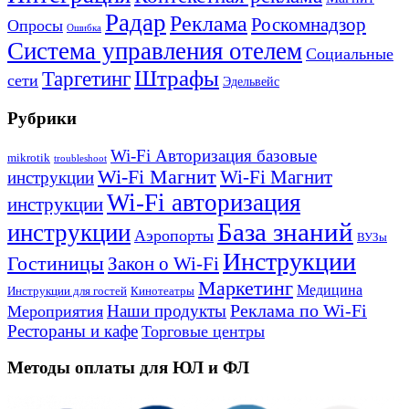
Радар
Реклама
Роскомнадзор
Опросы
Ошибка
Система управления отелем
Социальные
Штрафы
Таргетинг
сети
Эдельвейс
Рубрики
Wi-Fi Авторизация базовые
mikrotik
troubleshoot
Wi-Fi Магнит
Wi-Fi Магнит
инструкции
Wi-Fi авторизация
инструкции
База знаний
инструкции
Аэропорты
ВУЗы
Инструкции
Гостиницы
Закон о Wi-Fi
Маркетинг
Медицина
Инструкции для гостей
Кинотеатры
Реклама по Wi-Fi
Наши продукты
Мероприятия
Рестораны и кафе
Торговые центры
Методы оплаты для ЮЛ и ФЛ