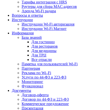
Тарифы интеграция с HRS
Роутеры для сбора MAC-адресов
Аренда Wi-Fi радара
Вопросы и ответы
Инструкции
Инструкции Wi-Fi авторизация
Инструкции Wi-Fi Магнит
Информация
База знаний
Для гостиниц
Для ресторанов
Для медицины
Для ТРЦ
Все отрасли
Памятка для пользователей Wi-Fi
Партнерам
Реклама по Wi–Fi
Услуги по 44-ФЗ и 223-ФЗ
Мониторинг
Функционал
Документы
Договор-оферта
Договор по 44-ФЗ и 223-ФЗ
Коммерческое предложение
Презентация