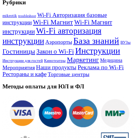
Рубрики
Wi-Fi Авторизация базовые
mikrotik
troubleshoot
Wi-Fi Магнит
Wi-Fi Магнит
инструкции
Wi-Fi авторизация
инструкции
База знаний
инструкции
Аэропорты
ВУЗы
Инструкции
Гостиницы
Закон о Wi-Fi
Маркетинг
Медицина
Инструкции для гостей
Кинотеатры
Реклама по Wi-Fi
Наши продукты
Мероприятия
Рестораны и кафе
Торговые центры
Методы оплаты для ЮЛ и ФЛ