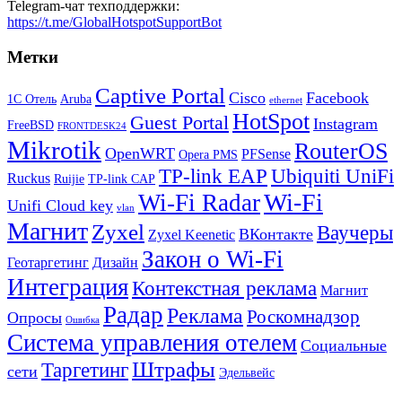
Telegram-чат техподдержки:
https://t.me/GlobalHotspotSupportBot
Метки
Captive Portal
Cisco
Facebook
1С Отель
Aruba
ethernet
HotSpot
Guest Portal
Instagram
FreeBSD
FRONTDESK24
Mikrotik
RouterOS
OpenWRT
PFSense
Opera PMS
TP-link EAP
Ubiquiti UniFi
Ruckus
Ruijie
TP-link CAP
Wi-Fi
Wi-Fi Radar
Unifi Cloud key
vlan
Магнит
Zyxel
Ваучеры
ВКонтакте
Zyxel Keenetic
Закон о Wi-Fi
Геотаргетинг
Дизайн
Интеграция
Контекстная реклама
Магнит
Радар
Реклама
Роскомнадзор
Опросы
Ошибка
Система управления отелем
Социальные
Штрафы
Таргетинг
сети
Эдельвейс