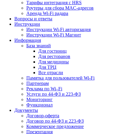
Тарифы интеграция с HRS
Роутеры для сбора MAC-адресов
Аренда Wi-Fi радара
Вопросы и ответы
Инструкции
Инструкции Wi-Fi авторизация
Инструкции Wi-Fi Магнит
Информация
База знаний
Для гостиниц
Для ресторанов
Для медицины
Для ТРЦ
Все отрасли
Памятка для пользователей Wi-Fi
Партнерам
Реклама по Wi–Fi
Услуги по 44-ФЗ и 223-ФЗ
Мониторинг
Функционал
Документы
Договор-оферта
Договор по 44-ФЗ и 223-ФЗ
Коммерческое предложение
Презентация