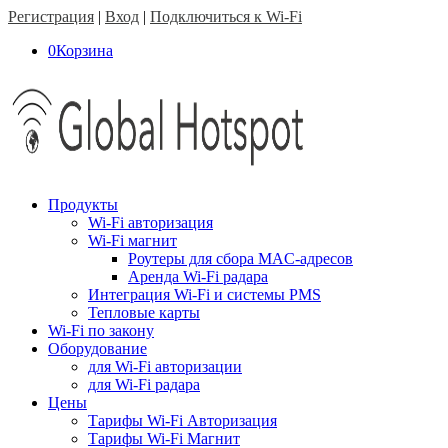
Регистрация
|
Вход
|
Подключиться к Wi-Fi
0
Корзина
Продукты
Wi-Fi авторизация
Wi-Fi магнит
Роутеры для сбора MAC-адресов
Аренда Wi-Fi радара
Интеграция Wi-Fi и системы PMS
Тепловые карты
Wi-Fi по закону
Оборудование
для Wi-Fi авторизации
для Wi-Fi радара
Цены
Тарифы Wi-Fi Авторизация
Тарифы Wi-Fi Магнит