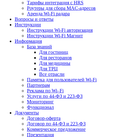
Тарифы интеграция с HRS
Роутеры для сбора MAC-адресов
Аренда Wi-Fi радара
Вопросы и ответы
Инструкции
Инструкции Wi-Fi авторизация
Инструкции Wi-Fi Магнит
Информация
База знаний
Для гостиниц
Для ресторанов
Для медицины
Для ТРЦ
Все отрасли
Памятка для пользователей Wi-Fi
Партнерам
Реклама по Wi–Fi
Услуги по 44-ФЗ и 223-ФЗ
Мониторинг
Функционал
Документы
Договор-оферта
Договор по 44-ФЗ и 223-ФЗ
Коммерческое предложение
Презентация