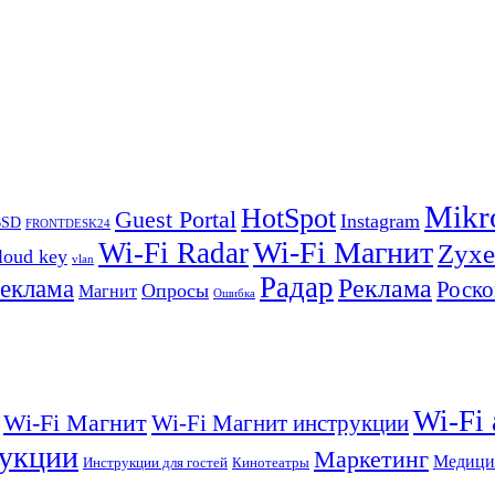
Mikr
HotSpot
Guest Portal
Instagram
BSD
FRONTDESK24
Wi-Fi Магнит
Wi-Fi Radar
Zyxe
loud key
vlan
Радар
Реклама
реклама
Роско
Опросы
Магнит
Ошибка
Wi-Fi
Wi-Fi Магнит
Wi-Fi Магнит инструкции
укции
Маркетинг
Медици
Инструкции для гостей
Кинотеатры