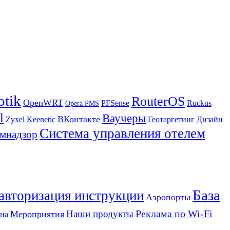
otik
RouterOS
OpenWRT
PFSense
Ruckus
Opera PMS
l
Ваучеры
ВКонтакте
Zyxel Keenetic
Геотаргетинг
Дизайн
Система управления отелем
мнадзор
База
 авторизация инструкции
Аэропорты
Реклама по Wi-Fi
Наши продукты
Мероприятия
на