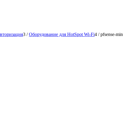
авторизация
3
/
Оборудование для HotSpot Wi-Fi
4
/
pfsense-min