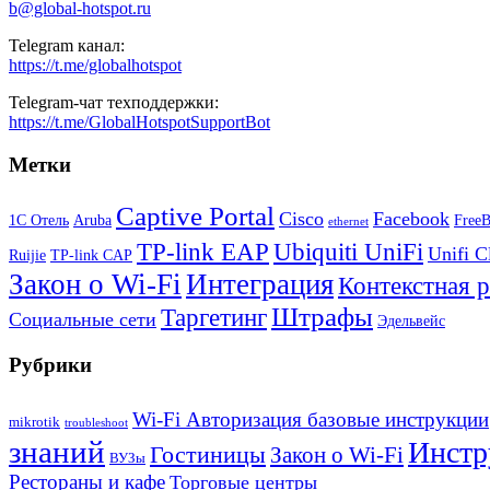
b@global-hotspot.ru
Telegram канал:
https://t.me/globalhotspot
Telegram-чат техподдержки:
https://t.me/GlobalHotspotSupportBot
Метки
Captive Portal
Cisco
Facebook
1С Отель
Aruba
Free
ethernet
TP-link EAP
Ubiquiti UniFi
Unifi C
Ruijie
TP-link CAP
Закон о Wi-Fi
Интеграция
Контекстная 
Штрафы
Таргетинг
Социальные сети
Эдельвейс
Рубрики
Wi-Fi Авторизация базовые инструкции
mikrotik
troubleshoot
знаний
Инстр
Гостиницы
Закон о Wi-Fi
ВУЗы
Рестораны и кафе
Торговые центры