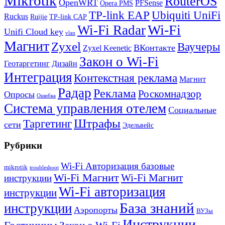
Mikrotik
RouterOS
OpenWRT
PFSense
Opera PMS
TP-link EAP
Ubiquiti UniFi
Ruckus
Ruijie
TP-link CAP
Wi-Fi
Wi-Fi Radar
Unifi Cloud key
vlan
Магнит
Zyxel
Ваучеры
ВКонтакте
Zyxel Keenetic
Закон о Wi-Fi
Геотаргетинг
Дизайн
Интеграция
Контекстная реклама
Магнит
Радар
Реклама
Роскомнадзор
Опросы
Ошибка
Система управления отелем
Социальные
Штрафы
Таргетинг
сети
Эдельвейс
Рубрики
Wi-Fi Авторизация базовые
mikrotik
troubleshoot
Wi-Fi Магнит
Wi-Fi Магнит
инструкции
Wi-Fi авторизация
инструкции
База знаний
инструкции
Аэропорты
ВУЗы
Инструкции