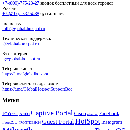
+7-(800)-775-23-27
звонок бесплатный для всех городов
России
+7-(495)-133-94-38
бухгалтерия
по почте:
info@global-hotspot.ru
Техническая поддержка:
t@global-hotspot.ru
Бухгалтерия:
b@global-hotspot.ru
Telegram канал:
https://t.me/globalhotspot
Telegram-чат техподдержки:
https://t.me/GlobalHotspotSupportBot
Метки
Captive Portal
Cisco
Facebook
1С Отель
Aruba
ethernet
HotSpot
Guest Portal
Instagram
FreeBSD
FRONTDESK24