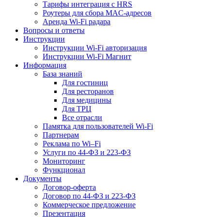
Тарифы интеграция с HRS
Роутеры для сбора MAC-адресов
Аренда Wi-Fi радара
Вопросы и ответы
Инструкции
Инструкции Wi-Fi авторизация
Инструкции Wi-Fi Магнит
Информация
База знаний
Для гостиниц
Для ресторанов
Для медицины
Для ТРЦ
Все отрасли
Памятка для пользователей Wi-Fi
Партнерам
Реклама по Wi–Fi
Услуги по 44-ФЗ и 223-ФЗ
Мониторинг
Функционал
Документы
Договор-оферта
Договор по 44-ФЗ и 223-ФЗ
Коммерческое предложение
Презентация