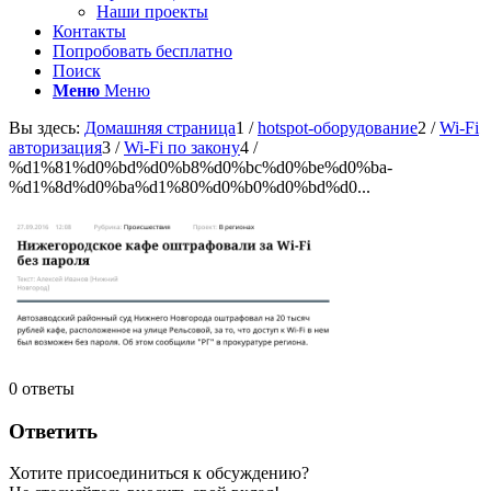
Наши проекты
Контакты
Попробовать бесплатно
Поиск
Меню
Меню
Вы здесь:
Домашняя страница
1
/
hotspot-оборудование
2
/
Wi-Fi
авторизация
3
/
Wi-Fi по закону
4
/
%d1%81%d0%bd%d0%b8%d0%bc%d0%be%d0%ba-
%d1%8d%d0%ba%d1%80%d0%b0%d0%bd%d0...
0
ответы
Ответить
Хотите присоединиться к обсуждению?